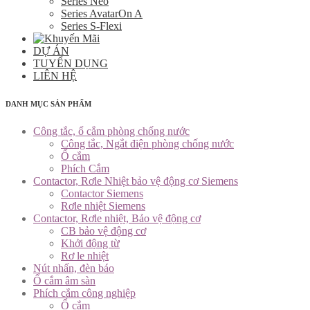
Series Neo
Series AvatarOn A
Series S-Flexi
DỰ ÁN
TUYỂN DỤNG
LIÊN HỆ
DANH MỤC SẢN PHẨM
Công tắc, ổ cắm phòng chống nước
Công tắc, Ngắt điện phòng chống nước
Ổ cắm
Phích Cắm
Contactor, Rơle Nhiệt bảo vệ động cơ Siemens
Contactor Siemens
Rơle nhiệt Siemens
Contactor, Rơle nhiệt, Bảo vệ động cơ
CB bảo vệ động cơ
Khởi động từ
Rơ le nhiệt
Nút nhấn, đèn báo
Ổ cắm âm sàn
Phích cắm công nghiệp
Ổ cắm