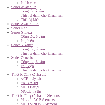
Phích cắm
Series Avatar On
Công tắc ổ cắm
Thiết bị dành cho Khách sạn
Thiết bị khác
Series AvatarOn A
Series Neo
Series S-Flexi
Công tắc, ổ cắm
Phụ kiện
Series Vivance
Công tắc, ổ cắm
Thiết bị dành cho Khách sạn
Series Zencelo
Công tắc, ổ cắm
Phụ kiện
Thiết bị dành cho Khách sạn
Thiết bị đóng cắt hạ thế
ACB máy cắt
MCB Acti9
MCB Easy9
MCCB hạ thế
Thiết bị đóng cắt hạ thế Siemens
Máy cắt ACB Siemens
MCB SINOVA Siemens