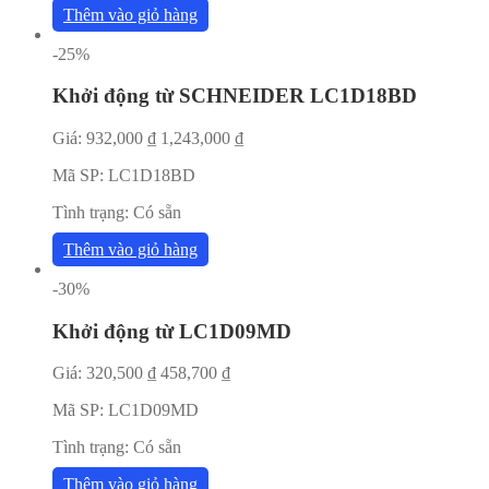
Thêm vào giỏ hàng
-25%
Khởi động từ SCHNEIDER LC1D18BD
Giá:
932,000
₫
1,243,000
₫
Mã SP:
LC1D18BD
Tình trạng:
Có sẵn
Thêm vào giỏ hàng
-30%
Khởi động từ LC1D09MD
Giá:
320,500
₫
458,700
₫
Mã SP:
LC1D09MD
Tình trạng:
Có sẵn
Thêm vào giỏ hàng