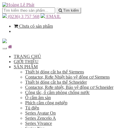
Tìm kiếm
(0236) 3 757 568
EMAIL
Chưa có sản phẩm
TRANG CHỦ
GIỚI THIỆU
SẢN PHẨM
Thiết bị đóng cắt hạ thế Siemens
Contactor, Rơle Nhiệt bảo vệ động cơ Siemens
Thiết bị đóng cắt hạ thế Schneider
Contactor, Rơle nhiệt, Bảo vệ động cơ Schneider
Công tắc, ổ cắm phòng chống nước
Ổ cắm âm sàn
Phích cắm công nghiệp
Tủ điện
Series Avatar On
Series Zencelo A
Series Vivance