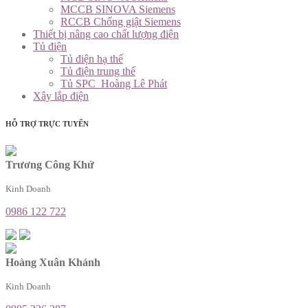
MCCB SINOVA Siemens
RCCB Chống giật Siemens
Thiết bị nâng cao chất lượng điện
Tủ điện
Tủ điện hạ thế
Tủ điện trung thế
Tủ SPC_Hoàng Lê Phát
Xây lắp điện
HỖ TRỢ TRỰC TUYẾN
Trương Công Khứ
Kinh Doanh
0986 122 722
Hoàng Xuân Khánh
Kinh Doanh