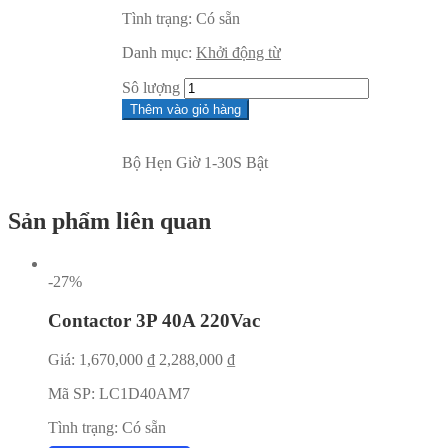
Tình trạng:
Có sẵn
Danh mục:
Khởi động từ
Sô lượng
Thêm vào giỏ hàng
Bộ Hẹn Giờ 1-30S Bật
Sản phẩm liên quan
-27%
Contactor 3P 40A 220Vac
Giá:
1,670,000
₫
2,288,000
₫
Mã SP:
LC1D40AM7
Tình trạng:
Có sẵn