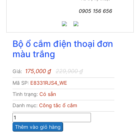
0905 156 656
Bộ ổ cắm điện thoại đơn
màu trắng
175,000
₫
229,900
₫
Giá:
Mã SP:
E8331RJS4_WE
Tình trạng:
Có sẵn
Danh mục:
Công tắc ổ cắm
Sô
lượng
Thêm vào giỏ hàng