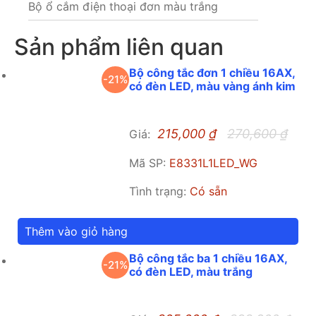
Bộ ổ cắm điện thoại đơn màu trắng
Sản phẩm liên quan
Bộ công tắc đơn 1 chiều 16AX,
-21%
có đèn LED, màu vàng ánh kim
215,000
₫
270,600
₫
Giá:
Mã SP:
E8331L1LED_WG
Tình trạng:
Có sẵn
Thêm vào giỏ hàng
Bộ công tắc ba 1 chiều 16AX,
-21%
có đèn LED, màu trắng