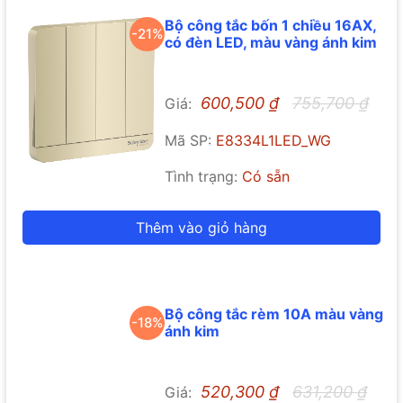
Bộ công tắc bốn 1 chiều 16AX,
-21%
có đèn LED, màu vàng ánh kim
600,500
₫
755,700
₫
Giá:
Mã SP:
E8334L1LED_WG
Tình trạng:
Có sẵn
Thêm vào giỏ hàng
Bộ công tắc rèm 10A màu vàng
-18%
ánh kim
520,300
₫
631,200
₫
Giá: