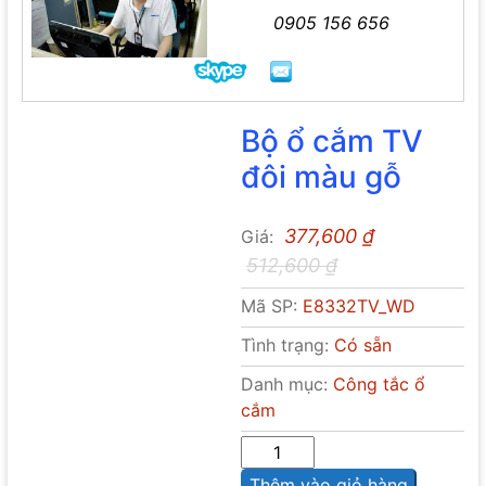
0905 156 656
Bộ ổ cắm TV
đôi màu gỗ
377,600
₫
Giá:
512,600
₫
Mã SP:
E8332TV_WD
Tình trạng:
Có sẵn
Danh mục:
Công tắc ổ
cắm
Sô
lượng
Thêm vào giỏ hàng