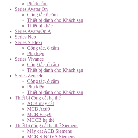
Phích cắm
Series Avatar On
Công tắc ổ cắm
Thiết bị dành cho Khách sạn
Thiết bị khác
Series AvatarOn A
Series Neo
Series S-Flexi
Công tắc, ổ cắm
Phụ kiện
Series Vivance
Công tắc, ổ cắm
Thiết bị dành cho Khách sạn
Series Zencelo
Công tắc, ổ cắm
Phụ kiện
Thiết bị dành cho Khách sạn
Thiết bị đóng cắt hạ thế
ACB máy cắt
MCB Acti9
MCB Easy9
MCCB hạ thế
Thiết bị đóng cắt hạ thế Siemens
Máy cắt ACB Siemens
MCB SINOVA Siemens