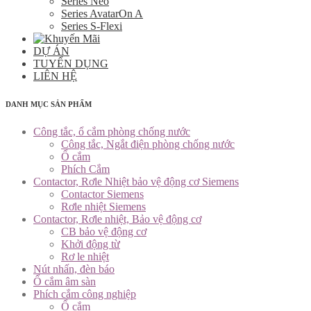
Series Neo
Series AvatarOn A
Series S-Flexi
DỰ ÁN
TUYỂN DỤNG
LIÊN HỆ
DANH MỤC SẢN PHẨM
Công tắc, ổ cắm phòng chống nước
Công tắc, Ngắt điện phòng chống nước
Ổ cắm
Phích Cắm
Contactor, Rơle Nhiệt bảo vệ động cơ Siemens
Contactor Siemens
Rơle nhiệt Siemens
Contactor, Rơle nhiệt, Bảo vệ động cơ
CB bảo vệ động cơ
Khởi động từ
Rơ le nhiệt
Nút nhấn, đèn báo
Ổ cắm âm sàn
Phích cắm công nghiệp
Ổ cắm