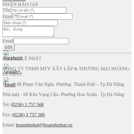
NHẬN BÁO GIÁ
Tên:
Email
*
Email
GỬI
HOÀNG LÊ PHÁT
CÔNG TY TNHH MTV XÂY LẮP & THƯƠNG MẠI HOÀNG
LÊ PHÁT
Trụ sở: 98 Phạm Văn Nghị- Phường Thanh Khê – Tp Đà Nẵng.
Nhà máy : 68 Kha Vạng Cân- Phường Hoà Xuân– Tp Đà Nẵng
Tel:
(0236) 3 757 568
Fax:
(0236) 3 757 586
Email:
hoanglephat@hoanglephat.vn