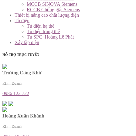
MCCB SINOVA Siemens
RCCB Chống giật Siemens
Thiết bị nâng cao chất lượng điện
Tủ điện
Tủ điện hạ thế
Tủ điện trung thế
Tủ SPC_Hoàng Lê Phát
Xây lắp điện
HỖ TRỢ TRỰC TUYẾN
Trương Công Khứ
Kinh Doanh
0986 122 722
Hoàng Xuân Khánh
Kinh Doanh