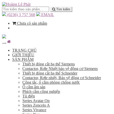
Tìm kiếm
(0236) 3 757 568
EMAIL
Chưa có sản phẩm
TRANG CHỦ
GIỚI THIỆU
SẢN PHẨM
Thiết bị đóng cắt hạ thế Siemens
Contactor, Rơle Nhiệt bảo vệ động cơ Siemens
Thiết bị đóng cắt hạ thế Schneider
Contactor, Rơle nhiệt, Bảo vệ động cơ Schneider
Công tắc, ổ cắm phòng chống nước
Ổ cắm âm sàn
Phích cắm công nghiệp
Tủ điện
Series Avatar On
Series Zencelo A
Series Vivance