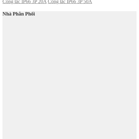
Công tắc IP66 3P 20A
Công tắc IP66 3P 50A
Nhà Phân Phối