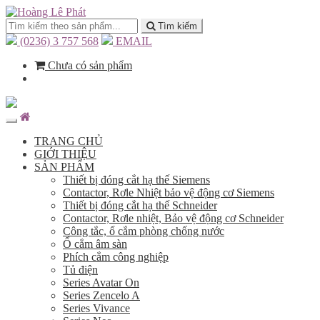
Tìm kiếm
(0236) 3 757 568
EMAIL
Chưa có sản phẩm
TRANG CHỦ
GIỚI THIỆU
SẢN PHẨM
Thiết bị đóng cắt hạ thế Siemens
Contactor, Rơle Nhiệt bảo vệ động cơ Siemens
Thiết bị đóng cắt hạ thế Schneider
Contactor, Rơle nhiệt, Bảo vệ động cơ Schneider
Công tắc, ổ cắm phòng chống nước
Ổ cắm âm sàn
Phích cắm công nghiệp
Tủ điện
Series Avatar On
Series Zencelo A
Series Vivance