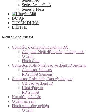
Series Neo
Series AvatarOn A
Series S-Flexi
DỰ ÁN
TUYỂN DỤNG
LIÊN HỆ
DANH MỤC SẢN PHẨM
Công tắc, ổ cắm phòng chống nước
Công tắc, Ngắt điện phòng chống nước
Ổ cắm
Phích Cắm
Contactor, Rơle Nhiệt bảo vệ động cơ Siemens
Contactor Siemens
Rơle nhiệt Siemens
Contactor, Rơle nhiệt, Bảo vệ động cơ
CB bảo vệ động cơ
Khởi động từ
Rơ le nhiệt
Nút nhấn, đèn báo
Ổ cắm âm sàn
Phích cắm công nghiệp
Ổ cắm