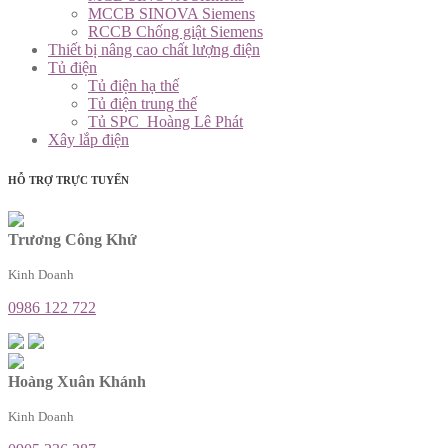
MCCB SINOVA Siemens
RCCB Chống giật Siemens
Thiết bị nâng cao chất lượng điện
Tủ điện
Tủ điện hạ thế
Tủ điện trung thế
Tủ SPC_Hoàng Lê Phát
Xây lắp điện
HỖ TRỢ TRỰC TUYẾN
Trương Công Khứ
Kinh Doanh
0986 122 722
Hoàng Xuân Khánh
Kinh Doanh