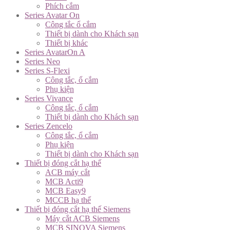
Phích cắm
Series Avatar On
Công tắc ổ cắm
Thiết bị dành cho Khách sạn
Thiết bị khác
Series AvatarOn A
Series Neo
Series S-Flexi
Công tắc, ổ cắm
Phụ kiện
Series Vivance
Công tắc, ổ cắm
Thiết bị dành cho Khách sạn
Series Zencelo
Công tắc, ổ cắm
Phụ kiện
Thiết bị dành cho Khách sạn
Thiết bị đóng cắt hạ thế
ACB máy cắt
MCB Acti9
MCB Easy9
MCCB hạ thế
Thiết bị đóng cắt hạ thế Siemens
Máy cắt ACB Siemens
MCB SINOVA Siemens