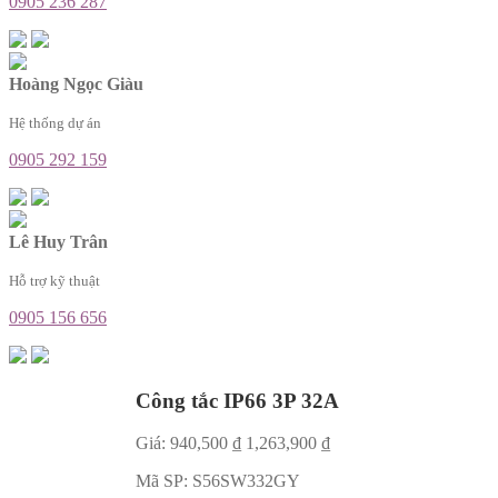
0905 236 287
Hoàng Ngọc Giàu
Hệ thống dự án
0905 292 159
Lê Huy Trân
Hỗ trợ kỹ thuật
0905 156 656
Công tắc IP66 3P 32A
Giá:
940,500
₫
1,263,900
₫
Mã SP:
S56SW332GY