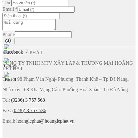
Tên:
Email
*
Phone
GỬI
HOÀNG LÊ PHÁT
CÔNG TY TNHH MTV XÂY LẮP & THƯƠNG MẠI HOÀNG
LÊ PHÁT
Trụ sở: 98 Phạm Văn Nghị- Phường Thanh Khê – Tp Đà Nẵng.
Nhà máy : 68 Kha Vạng Cân- Phường Hoà Xuân– Tp Đà Nẵng
Tel:
(0236) 3 757 568
Fax:
(0236) 3 757 586
Email:
hoanglephat@hoanglephat.vn