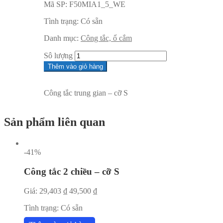
Mã SP:
F50MIA1_5_WE
Tình trạng:
Có sẵn
Danh mục:
Công tắc, ổ cắm
Sô lượng
Thêm vào giỏ hàng
Công tắc trung gian – cỡ S
Sản phẩm liên quan
-41%
Công tắc 2 chiều – cỡ S
Giá:
29,403
₫
49,500
₫
Tình trạng:
Có sẵn