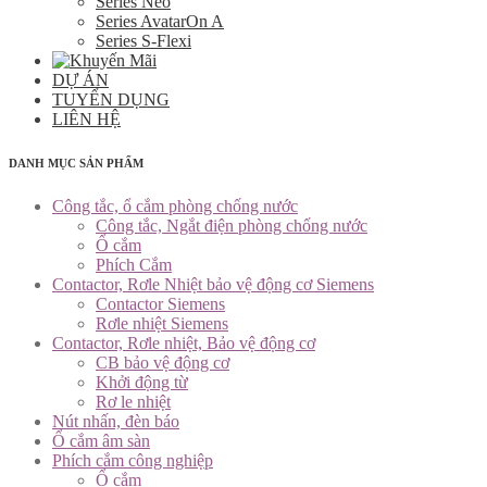
Series Neo
Series AvatarOn A
Series S-Flexi
DỰ ÁN
TUYỂN DỤNG
LIÊN HỆ
DANH MỤC SẢN PHẨM
Công tắc, ổ cắm phòng chống nước
Công tắc, Ngắt điện phòng chống nước
Ổ cắm
Phích Cắm
Contactor, Rơle Nhiệt bảo vệ động cơ Siemens
Contactor Siemens
Rơle nhiệt Siemens
Contactor, Rơle nhiệt, Bảo vệ động cơ
CB bảo vệ động cơ
Khởi động từ
Rơ le nhiệt
Nút nhấn, đèn báo
Ổ cắm âm sàn
Phích cắm công nghiệp
Ổ cắm