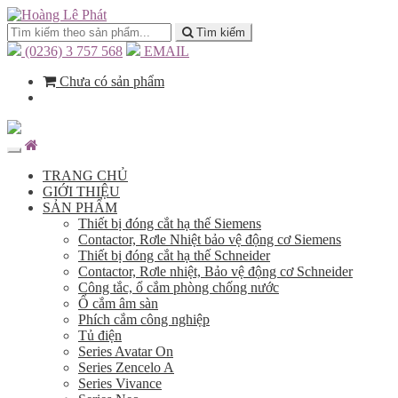
Tìm kiếm
(0236) 3 757 568
EMAIL
Chưa có sản phẩm
TRANG CHỦ
GIỚI THIỆU
SẢN PHẨM
Thiết bị đóng cắt hạ thế Siemens
Contactor, Rơle Nhiệt bảo vệ động cơ Siemens
Thiết bị đóng cắt hạ thế Schneider
Contactor, Rơle nhiệt, Bảo vệ động cơ Schneider
Công tắc, ổ cắm phòng chống nước
Ổ cắm âm sàn
Phích cắm công nghiệp
Tủ điện
Series Avatar On
Series Zencelo A
Series Vivance