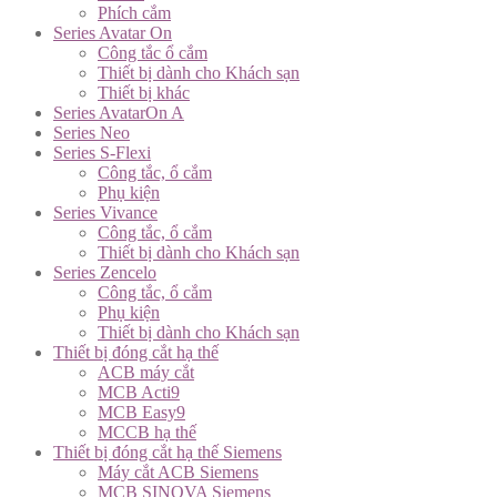
Phích cắm
Series Avatar On
Công tắc ổ cắm
Thiết bị dành cho Khách sạn
Thiết bị khác
Series AvatarOn A
Series Neo
Series S-Flexi
Công tắc, ổ cắm
Phụ kiện
Series Vivance
Công tắc, ổ cắm
Thiết bị dành cho Khách sạn
Series Zencelo
Công tắc, ổ cắm
Phụ kiện
Thiết bị dành cho Khách sạn
Thiết bị đóng cắt hạ thế
ACB máy cắt
MCB Acti9
MCB Easy9
MCCB hạ thế
Thiết bị đóng cắt hạ thế Siemens
Máy cắt ACB Siemens
MCB SINOVA Siemens