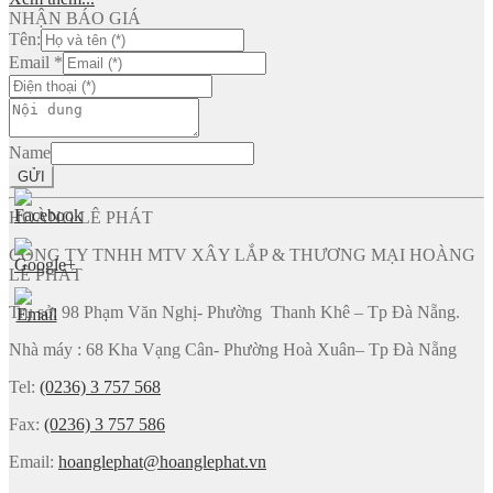
NHẬN BÁO GIÁ
Tên:
Email
*
Name
GỬI
HOÀNG LÊ PHÁT
CÔNG TY TNHH MTV XÂY LẮP & THƯƠNG MẠI HOÀNG
LÊ PHÁT
Trụ sở: 98 Phạm Văn Nghị- Phường Thanh Khê – Tp Đà Nẵng.
Nhà máy : 68 Kha Vạng Cân- Phường Hoà Xuân– Tp Đà Nẵng
Tel:
(0236) 3 757 568
Fax:
(0236) 3 757 586
Email:
hoanglephat@hoanglephat.vn