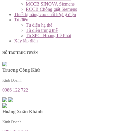
MCCB SINOVA Siemens
RCCB Chống giật Siemens
Thiết bị nâng cao chất lượng điện
Tủ điện
Tủ điện hạ thế
Tủ điện trung thế
Tủ SPC_Hoàng Lê Phát
Xây lắp điện
HỖ TRỢ TRỰC TUYẾN
Trương Công Khứ
Kinh Doanh
0986 122 722
Hoàng Xuân Khánh
Kinh Doanh