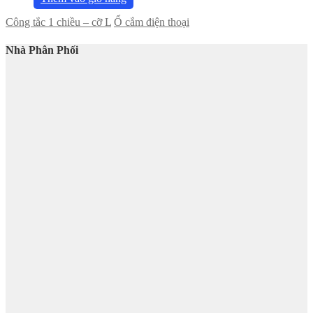
Công tắc 1 chiều – cỡ L
Ổ cắm điện thoại
Nhà Phân Phối