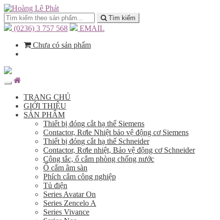
Tìm kiếm
(0236) 3 757 568
EMAIL
Chưa có sản phẩm
TRANG CHỦ
GIỚI THIỆU
SẢN PHẨM
Thiết bị đóng cắt hạ thế Siemens
Contactor, Rơle Nhiệt bảo vệ động cơ Siemens
Thiết bị đóng cắt hạ thế Schneider
Contactor, Rơle nhiệt, Bảo vệ động cơ Schneider
Công tắc, ổ cắm phòng chống nước
Ổ cắm âm sàn
Phích cắm công nghiệp
Tủ điện
Series Avatar On
Series Zencelo A
Series Vivance