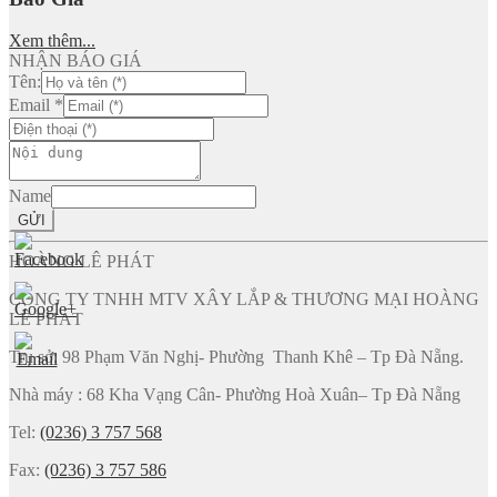
Xem thêm...
NHẬN BÁO GIÁ
Tên:
Email
*
Name
GỬI
HOÀNG LÊ PHÁT
CÔNG TY TNHH MTV XÂY LẮP & THƯƠNG MẠI HOÀNG
LÊ PHÁT
Trụ sở: 98 Phạm Văn Nghị- Phường Thanh Khê – Tp Đà Nẵng.
Nhà máy : 68 Kha Vạng Cân- Phường Hoà Xuân– Tp Đà Nẵng
Tel:
(0236) 3 757 568
Fax:
(0236) 3 757 586