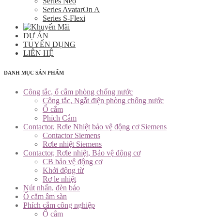
Series Neo
Series AvatarOn A
Series S-Flexi
DỰ ÁN
TUYỂN DỤNG
LIÊN HỆ
DANH MỤC SẢN PHẨM
Công tắc, ổ cắm phòng chống nước
Công tắc, Ngắt điện phòng chống nước
Ổ cắm
Phích Cắm
Contactor, Rơle Nhiệt bảo vệ động cơ Siemens
Contactor Siemens
Rơle nhiệt Siemens
Contactor, Rơle nhiệt, Bảo vệ động cơ
CB bảo vệ động cơ
Khởi động từ
Rơ le nhiệt
Nút nhấn, đèn báo
Ổ cắm âm sàn
Phích cắm công nghiệp
Ổ cắm