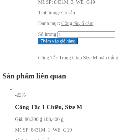
Mã SP:
8431M_3_WE_G19
Tình trạng:
Có sẵn
Danh mục:
Công tắc, ổ cắm
Sô lượng
Thêm vào giỏ hàng
Công Tắc Trung Gian Size M màu trắng
Sản phẩm liên quan
-22%
Công Tắc 1 Chiều, Size M
Giá:
80,300
₫
103,400
₫
Mã SP:
8431M_1_WE_G19