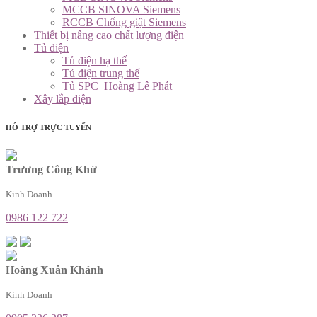
MCCB SINOVA Siemens
RCCB Chống giật Siemens
Thiết bị nâng cao chất lượng điện
Tủ điện
Tủ điện hạ thế
Tủ điện trung thế
Tủ SPC_Hoàng Lê Phát
Xây lắp điện
HỖ TRỢ TRỰC TUYẾN
Trương Công Khứ
Kinh Doanh
0986 122 722
Hoàng Xuân Khánh
Kinh Doanh