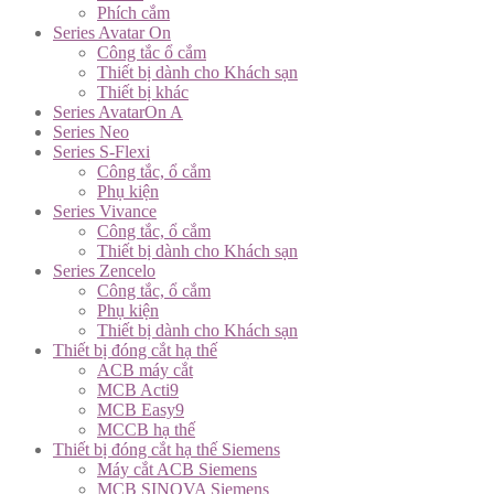
Phích cắm
Series Avatar On
Công tắc ổ cắm
Thiết bị dành cho Khách sạn
Thiết bị khác
Series AvatarOn A
Series Neo
Series S-Flexi
Công tắc, ổ cắm
Phụ kiện
Series Vivance
Công tắc, ổ cắm
Thiết bị dành cho Khách sạn
Series Zencelo
Công tắc, ổ cắm
Phụ kiện
Thiết bị dành cho Khách sạn
Thiết bị đóng cắt hạ thế
ACB máy cắt
MCB Acti9
MCB Easy9
MCCB hạ thế
Thiết bị đóng cắt hạ thế Siemens
Máy cắt ACB Siemens
MCB SINOVA Siemens