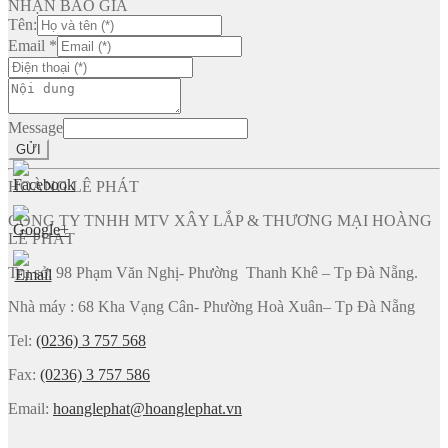
NHẬN BÁO GIÁ
Tên:
Email
*
Message
GỬI
HOÀNG LÊ PHÁT
CÔNG TY TNHH MTV XÂY LẮP & THƯƠNG MẠI HOÀNG
LÊ PHÁT
Trụ sở: 98 Phạm Văn Nghị- Phường Thanh Khê – Tp Đà Nẵng.
Nhà máy : 68 Kha Vạng Cân- Phường Hoà Xuân– Tp Đà Nẵng
Tel:
(0236) 3 757 568
Fax:
(0236) 3 757 586
Email:
hoanglephat@hoanglephat.vn