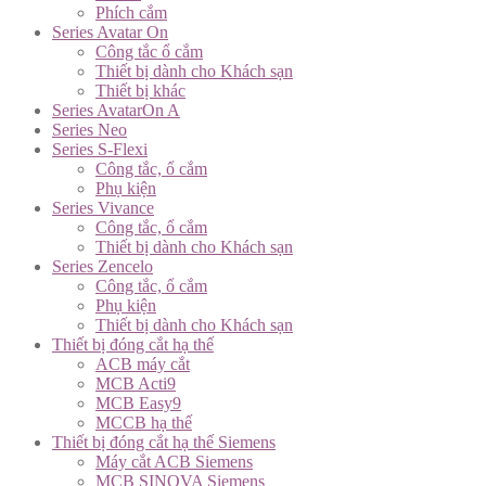
Phích cắm
Series Avatar On
Công tắc ổ cắm
Thiết bị dành cho Khách sạn
Thiết bị khác
Series AvatarOn A
Series Neo
Series S-Flexi
Công tắc, ổ cắm
Phụ kiện
Series Vivance
Công tắc, ổ cắm
Thiết bị dành cho Khách sạn
Series Zencelo
Công tắc, ổ cắm
Phụ kiện
Thiết bị dành cho Khách sạn
Thiết bị đóng cắt hạ thế
ACB máy cắt
MCB Acti9
MCB Easy9
MCCB hạ thế
Thiết bị đóng cắt hạ thế Siemens
Máy cắt ACB Siemens
MCB SINOVA Siemens