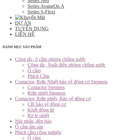
Series Neo
Series AvatarOn A
Series S-Flexi
DỰ ÁN
TUYỂN DỤNG
LIÊN HỆ
DANH MỤC SẢN PHẨM
Công tắc, ổ cắm phòng chống nước
Công tắc, Ngắt điện phòng chống nước
Ổ cắm
Phích Cắm
Contactor, Rơle Nhiệt bảo vệ động cơ Siemens
Contactor Siemens
Rơle nhiệt Siemens
Contactor, Rơle nhiệt, Bảo vệ động cơ
CB bảo vệ động cơ
Khởi động từ
Rơ le nhiệt
Nút nhấn, đèn báo
Ổ cắm âm sàn
Phích cắm công nghiệp
Ổ cắm