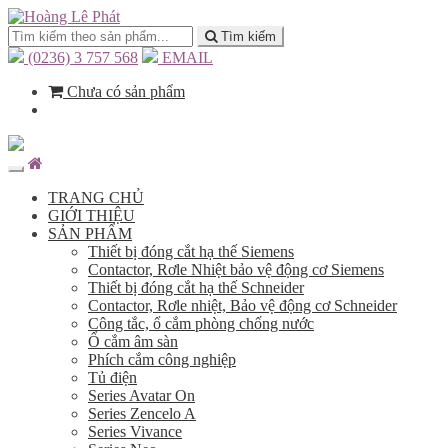
Tìm kiếm
(0236) 3 757 568
EMAIL
Chưa có sản phẩm
TRANG CHỦ
GIỚI THIỆU
SẢN PHẨM
Thiết bị đóng cắt hạ thế Siemens
Contactor, Rơle Nhiệt bảo vệ động cơ Siemens
Thiết bị đóng cắt hạ thế Schneider
Contactor, Rơle nhiệt, Bảo vệ động cơ Schneider
Công tắc, ổ cắm phòng chống nước
Ổ cắm âm sàn
Phích cắm công nghiệp
Tủ điện
Series Avatar On
Series Zencelo A
Series Vivance