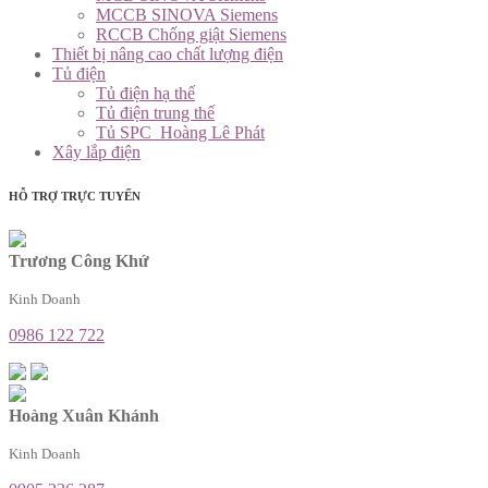
MCCB SINOVA Siemens
RCCB Chống giật Siemens
Thiết bị nâng cao chất lượng điện
Tủ điện
Tủ điện hạ thế
Tủ điện trung thế
Tủ SPC_Hoàng Lê Phát
Xây lắp điện
HỖ TRỢ TRỰC TUYẾN
Trương Công Khứ
Kinh Doanh
0986 122 722
Hoàng Xuân Khánh
Kinh Doanh