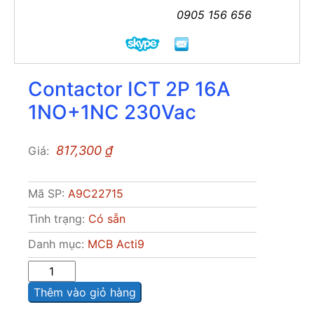
0905 156 656
Contactor ICT 2P 16A
1NO+1NC 230Vac
817,300
₫
Giá:
Mã SP:
A9C22715
Tình trạng:
Có sẵn
Danh mục:
MCB Acti9
Sô
lượng
Thêm vào giỏ hàng