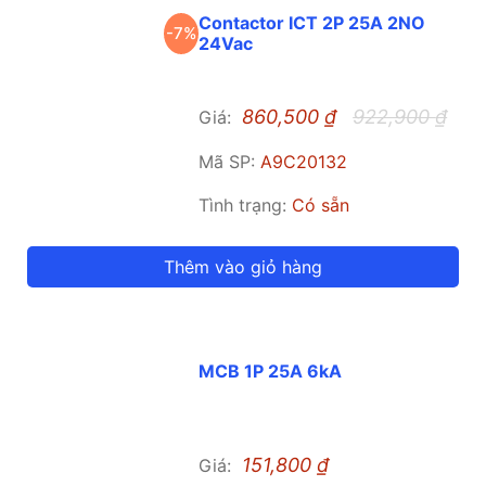
Contactor ICT 2P 25A 2NO
-7%
24Vac
860,500
₫
922,900
₫
Giá:
Mã SP:
A9C20132
Tình trạng:
Có sẵn
Thêm vào giỏ hàng
MCB 1P 25A 6kA
151,800
₫
Giá: