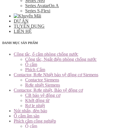
Series Neo
Series AvatarOn A
Series S-Flexi
DỰ ÁN
TUYỂN DỤNG
LIÊN HỆ
DANH MỤC SẢN PHẨM
Công tắc, ổ cắm phòng chống nước
Công tắc, Ngắt điện phòng chống nước
Ổ cắm
Phích Cắm
Contactor, Rơle Nhiệt bảo vệ động cơ Siemens
Contactor Siemens
Rơle nhiệt Siemens
Contactor, Rơle nhiệt, Bảo vệ động cơ
CB bảo vệ động cơ
Khởi động từ
Rơ le nhiệt
Nút nhấn, đèn báo
Ổ cắm âm sàn
Phích cắm công nghiệp
Ổ cắm