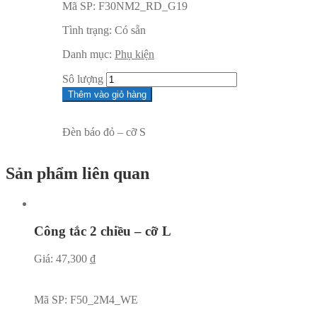
Mã SP:
F30NM2_RD_G19
Tình trạng:
Có sẵn
Danh mục:
Phụ kiện
Sô lượng
Thêm vào giỏ hàng
Đèn báo đỏ – cỡ S
Sản phẩm liên quan
Công tắc 2 chiều – cỡ L
Giá:
47,300
₫
Mã SP:
F50_2M4_WE