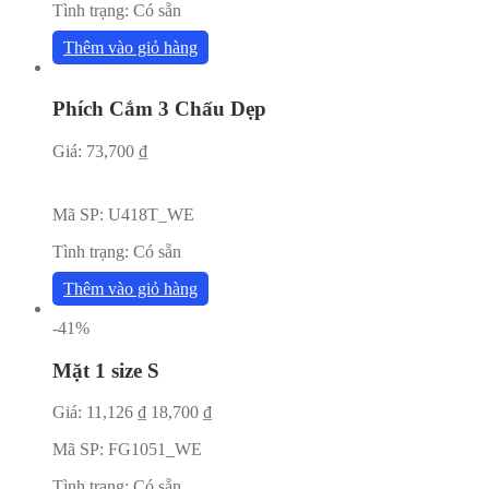
Tình trạng:
Có sẵn
Thêm vào giỏ hàng
Phích Cắm 3 Chấu Dẹp
Giá:
73,700
₫
Mã SP:
U418T_WE
Tình trạng:
Có sẵn
Thêm vào giỏ hàng
-41%
Mặt 1 size S
Giá:
11,126
₫
18,700
₫
Mã SP:
FG1051_WE
Tình trạng:
Có sẵn