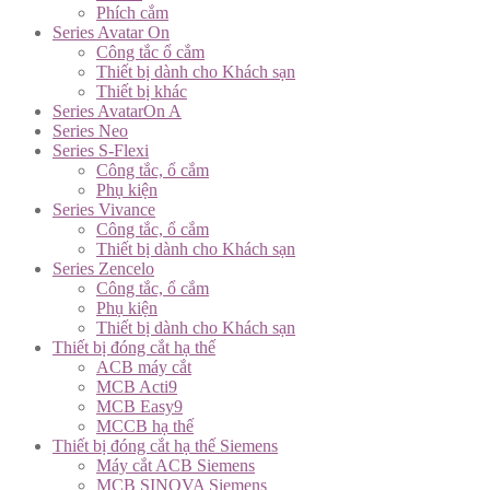
Phích cắm
Series Avatar On
Công tắc ổ cắm
Thiết bị dành cho Khách sạn
Thiết bị khác
Series AvatarOn A
Series Neo
Series S-Flexi
Công tắc, ổ cắm
Phụ kiện
Series Vivance
Công tắc, ổ cắm
Thiết bị dành cho Khách sạn
Series Zencelo
Công tắc, ổ cắm
Phụ kiện
Thiết bị dành cho Khách sạn
Thiết bị đóng cắt hạ thế
ACB máy cắt
MCB Acti9
MCB Easy9
MCCB hạ thế
Thiết bị đóng cắt hạ thế Siemens
Máy cắt ACB Siemens
MCB SINOVA Siemens