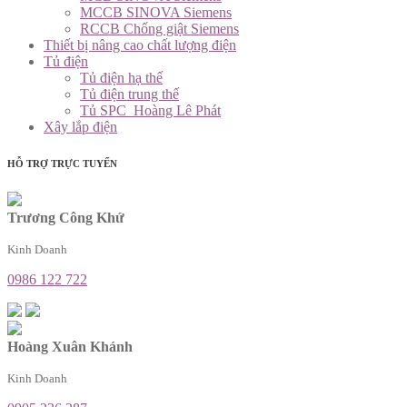
MCCB SINOVA Siemens
RCCB Chống giật Siemens
Thiết bị nâng cao chất lượng điện
Tủ điện
Tủ điện hạ thế
Tủ điện trung thế
Tủ SPC_Hoàng Lê Phát
Xây lắp điện
HỖ TRỢ TRỰC TUYẾN
Trương Công Khứ
Kinh Doanh
0986 122 722
Hoàng Xuân Khánh
Kinh Doanh