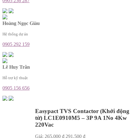
0905 236 287
Hoàng Ngọc Giàu
Hệ thống dự án
0905 292 159
Lê Huy Trân
Hỗ trợ kỹ thuật
0905 156 656
Easypact TVS Contactor (Khởi động
từ) LC1E0910M5 – 3P 9A 1No 4Kw
220Vac
Giá:
265,000
₫
291,500
₫