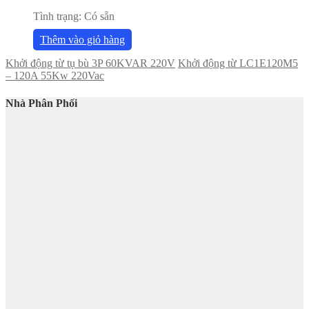
Tình trạng:
Có sẵn
Thêm vào giỏ hàng
Khởi động từ tụ bù 3P 60KVAR 220V
Khởi động từ LC1E120M5
– 120A 55Kw 220Vac
Nhà Phân Phối