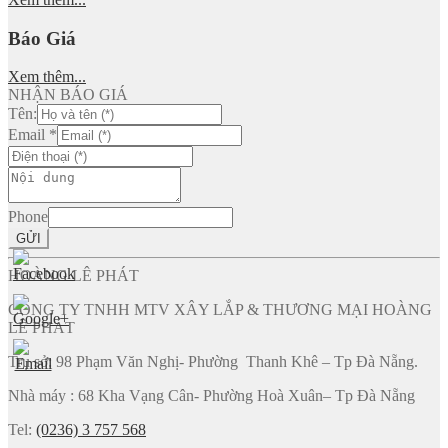
Báo Giá
Xem thêm...
NHẬN BÁO GIÁ
Tên:
Email
*
Phone
GỬI
HOÀNG LÊ PHÁT
CÔNG TY TNHH MTV XÂY LẮP & THƯƠNG MẠI HOÀNG
LÊ PHÁT
Trụ sở: 98 Phạm Văn Nghị- Phường Thanh Khê – Tp Đà Nẵng.
Nhà máy : 68 Kha Vạng Cân- Phường Hoà Xuân– Tp Đà Nẵng
Tel:
(0236) 3 757 568