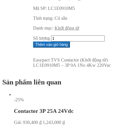
Mã SP:
LC1E0910M5
Tình trạng:
Có sẵn
Danh mục:
Khởi động từ
Sô lượng
Thêm vào giỏ hàng
Easypact TVS Contactor (Khởi động từ)
LC1E0910M5 – 3P 9A 1No 4Kw 220Vac
Sản phẩm liên quan
-25%
Contactor 3P 25A 24Vdc
Giá:
930,400
₫
1,243,000
₫