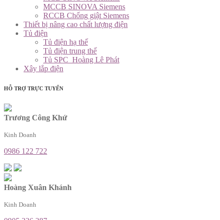
MCCB SINOVA Siemens
RCCB Chống giật Siemens
Thiết bị nâng cao chất lượng điện
Tủ điện
Tủ điện hạ thế
Tủ điện trung thế
Tủ SPC_Hoàng Lê Phát
Xây lắp điện
HỖ TRỢ TRỰC TUYẾN
Trương Công Khứ
Kinh Doanh
0986 122 722
Hoàng Xuân Khánh
Kinh Doanh