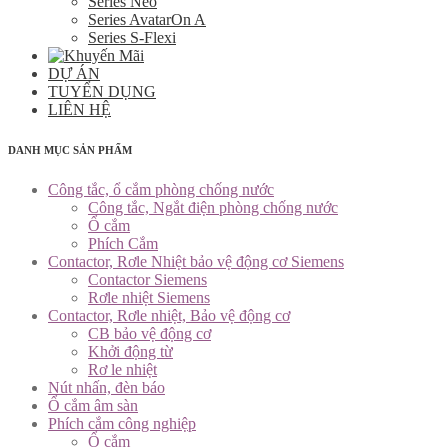
Series Neo
Series AvatarOn A
Series S-Flexi
DỰ ÁN
TUYỂN DỤNG
LIÊN HỆ
DANH MỤC SẢN PHẨM
Công tắc, ổ cắm phòng chống nước
Công tắc, Ngắt điện phòng chống nước
Ổ cắm
Phích Cắm
Contactor, Rơle Nhiệt bảo vệ động cơ Siemens
Contactor Siemens
Rơle nhiệt Siemens
Contactor, Rơle nhiệt, Bảo vệ động cơ
CB bảo vệ động cơ
Khởi động từ
Rơ le nhiệt
Nút nhấn, đèn báo
Ổ cắm âm sàn
Phích cắm công nghiệp
Ổ cắm