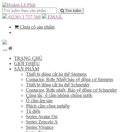
Tìm kiếm
(0236) 3 757 568
EMAIL
Chưa có sản phẩm
TRANG CHỦ
GIỚI THIỆU
SẢN PHẨM
Thiết bị đóng cắt hạ thế Siemens
Contactor, Rơle Nhiệt bảo vệ động cơ Siemens
Thiết bị đóng cắt hạ thế Schneider
Contactor, Rơle nhiệt, Bảo vệ động cơ Schneider
Công tắc, ổ cắm phòng chống nước
Ổ cắm âm sàn
Phích cắm công nghiệp
Tủ điện
Series Avatar On
Series Zencelo A
Series Vivance