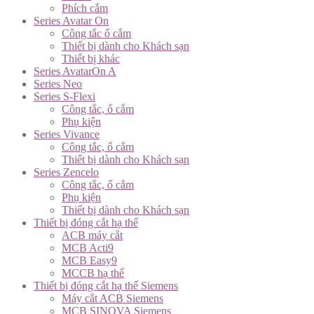
Phích cắm
Series Avatar On
Công tắc ổ cắm
Thiết bị dành cho Khách sạn
Thiết bị khác
Series AvatarOn A
Series Neo
Series S-Flexi
Công tắc, ổ cắm
Phụ kiện
Series Vivance
Công tắc, ổ cắm
Thiết bị dành cho Khách sạn
Series Zencelo
Công tắc, ổ cắm
Phụ kiện
Thiết bị dành cho Khách sạn
Thiết bị đóng cắt hạ thế
ACB máy cắt
MCB Acti9
MCB Easy9
MCCB hạ thế
Thiết bị đóng cắt hạ thế Siemens
Máy cắt ACB Siemens
MCB SINOVA Siemens