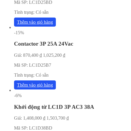
Mã SP:
LC1D25BD
Tình trạng:
Có sẵn
Thêm vào giỏ hàng
-15%
Contactor 3P 25A 24Vac
Giá:
870,400
₫
1,025,200
₫
Mã SP:
LC1D25B7
Tình trạng:
Có sẵn
Thêm vào giỏ hàng
-6%
Khởi động từ LC1D 3P AC3 38A
Giá:
1,408,000
₫
1,503,700
₫
Mã SP:
LC1D38BD