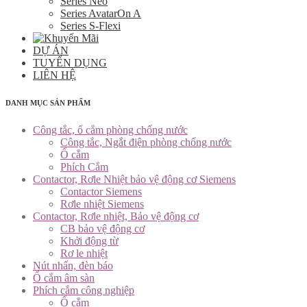
Series Neo
Series AvatarOn A
Series S-Flexi
DỰ ÁN
TUYỂN DỤNG
LIÊN HỆ
DANH MỤC SẢN PHẨM
Công tắc, ổ cắm phòng chống nước
Công tắc, Ngắt điện phòng chống nước
Ổ cắm
Phích Cắm
Contactor, Rơle Nhiệt bảo vệ động cơ Siemens
Contactor Siemens
Rơle nhiệt Siemens
Contactor, Rơle nhiệt, Bảo vệ động cơ
CB bảo vệ động cơ
Khởi động từ
Rơ le nhiệt
Nút nhấn, đèn báo
Ổ cắm âm sàn
Phích cắm công nghiệp
Ổ cắm