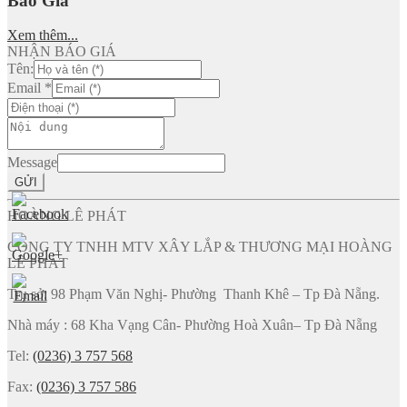
Báo Giá
Xem thêm...
NHẬN BÁO GIÁ
Tên:
Email
*
Message
GỬI
HOÀNG LÊ PHÁT
CÔNG TY TNHH MTV XÂY LẮP & THƯƠNG MẠI HOÀNG
LÊ PHÁT
Trụ sở: 98 Phạm Văn Nghị- Phường Thanh Khê – Tp Đà Nẵng.
Nhà máy : 68 Kha Vạng Cân- Phường Hoà Xuân– Tp Đà Nẵng
Tel:
(0236) 3 757 568
Fax:
(0236) 3 757 586