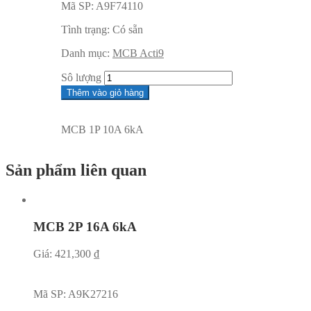
Mã SP:
A9F74110
Tình trạng:
Có sẵn
Danh mục:
MCB Acti9
Sô lượng
Thêm vào giỏ hàng
MCB 1P 10A 6kA
Sản phẩm liên quan
MCB 2P 16A 6kA
Giá:
421,300
₫
Mã SP:
A9K27216