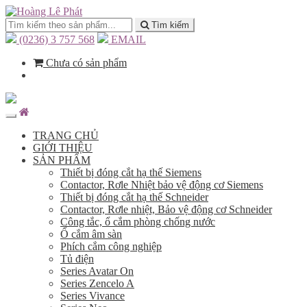
Tìm kiếm
(0236) 3 757 568
EMAIL
Chưa có sản phẩm
TRANG CHỦ
GIỚI THIỆU
SẢN PHẨM
Thiết bị đóng cắt hạ thế Siemens
Contactor, Rơle Nhiệt bảo vệ động cơ Siemens
Thiết bị đóng cắt hạ thế Schneider
Contactor, Rơle nhiệt, Bảo vệ động cơ Schneider
Công tắc, ổ cắm phòng chống nước
Ổ cắm âm sàn
Phích cắm công nghiệp
Tủ điện
Series Avatar On
Series Zencelo A
Series Vivance