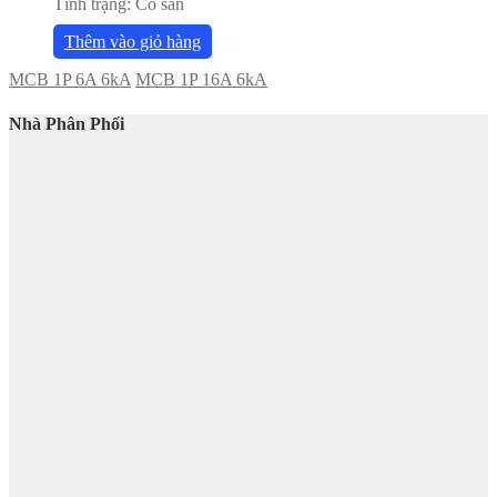
Tình trạng:
Có sẵn
Thêm vào giỏ hàng
MCB 1P 6A 6kA
MCB 1P 16A 6kA
Nhà Phân Phối