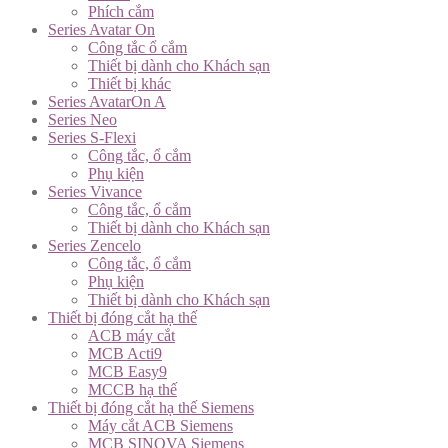
Phích cắm
Series Avatar On
Công tắc ổ cắm
Thiết bị dành cho Khách sạn
Thiết bị khác
Series AvatarOn A
Series Neo
Series S-Flexi
Công tắc, ổ cắm
Phụ kiện
Series Vivance
Công tắc, ổ cắm
Thiết bị dành cho Khách sạn
Series Zencelo
Công tắc, ổ cắm
Phụ kiện
Thiết bị dành cho Khách sạn
Thiết bị đóng cắt hạ thế
ACB máy cắt
MCB Acti9
MCB Easy9
MCCB hạ thế
Thiết bị đóng cắt hạ thế Siemens
Máy cắt ACB Siemens
MCB SINOVA Siemens