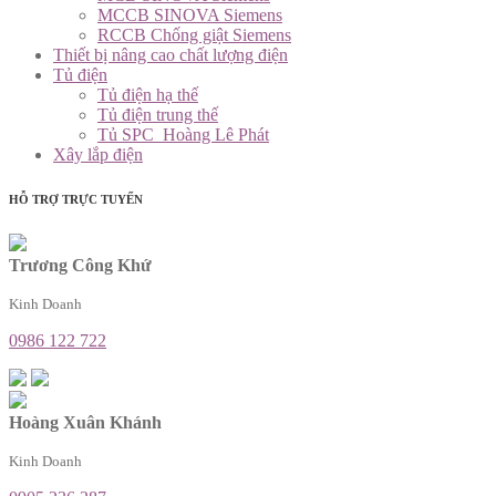
MCCB SINOVA Siemens
RCCB Chống giật Siemens
Thiết bị nâng cao chất lượng điện
Tủ điện
Tủ điện hạ thế
Tủ điện trung thế
Tủ SPC_Hoàng Lê Phát
Xây lắp điện
HỖ TRỢ TRỰC TUYẾN
Trương Công Khứ
Kinh Doanh
0986 122 722
Hoàng Xuân Khánh
Kinh Doanh