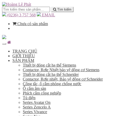
Tìm kiếm
(0236) 3 757 568
EMAIL
Chưa có sản phẩm
TRANG CHỦ
GIỚI THIỆU
SẢN PHẨM
Thiết bị đóng cắt hạ thế Siemens
Contactor, Rơle Nhiệt bảo vệ động cơ Siemens
Thiết bị đóng cắt hạ thế Schneider
Contactor, Rơle nhiệt, Bảo vệ động cơ Schneider
Công tắc, ổ cắm phòng chống nước
Ổ cắm âm sàn
Phích cắm công nghiệp
Tủ điện
Series Avatar On
Series Zencelo A
Series Vivance