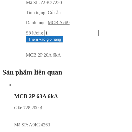
Mã SP:
A9K27220
Tình trạng:
Có sẵn
Danh mục:
MCB Acti9
Sô lượng
Thêm vào giỏ hàng
MCB 2P 20A 6kA
Sản phẩm liên quan
MCB 2P 63A 6kA
Giá:
728,200
₫
Mã SP:
A9K24263