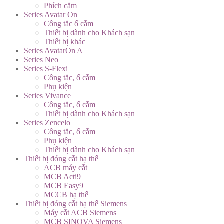
Phích cắm
Series Avatar On
Công tắc ổ cắm
Thiết bị dành cho Khách sạn
Thiết bị khác
Series AvatarOn A
Series Neo
Series S-Flexi
Công tắc, ổ cắm
Phụ kiện
Series Vivance
Công tắc, ổ cắm
Thiết bị dành cho Khách sạn
Series Zencelo
Công tắc, ổ cắm
Phụ kiện
Thiết bị dành cho Khách sạn
Thiết bị đóng cắt hạ thế
ACB máy cắt
MCB Acti9
MCB Easy9
MCCB hạ thế
Thiết bị đóng cắt hạ thế Siemens
Máy cắt ACB Siemens
MCB SINOVA Siemens