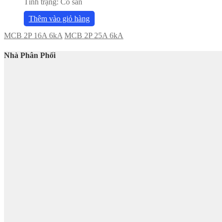
Tình trạng:
Có sẵn
Thêm vào giỏ hàng
MCB 2P 16A 6kA
MCB 2P 25A 6kA
Nhà Phân Phối