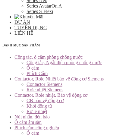
Series Neo
Series AvatarOn A
Series S-Flexi
DỰ ÁN
TUYỂN DỤNG
LIÊN HỆ
DANH MỤC SẢN PHẨM
Công tắc, ổ cắm phòng chống nước
Công tắc, Ngắt điện phòng chống nước
Ổ cắm
Phích Cắm
Contactor, Rơle Nhiệt bảo vệ động cơ Siemens
Contactor Siemens
Rơle nhiệt Siemens
Contactor, Rơle nhiệt, Bảo vệ động cơ
CB bảo vệ động cơ
Khởi động từ
Rơ le nhiệt
Nút nhấn, đèn báo
Ổ cắm âm sàn
Phích cắm công nghiệp
Ổ cắm