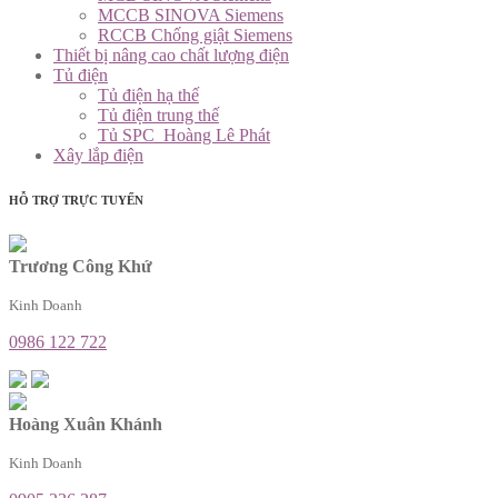
MCCB SINOVA Siemens
RCCB Chống giật Siemens
Thiết bị nâng cao chất lượng điện
Tủ điện
Tủ điện hạ thế
Tủ điện trung thế
Tủ SPC_Hoàng Lê Phát
Xây lắp điện
HỖ TRỢ TRỰC TUYẾN
Trương Công Khứ
Kinh Doanh
0986 122 722
Hoàng Xuân Khánh
Kinh Doanh