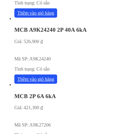
Tình trạng:
Có sẵn
Thêm vào giỏ hàng
MCB A9K24240 2P 40A 6kA
Giá:
526,900
₫
Mã SP:
A9K24240
Tình trạng:
Có sẵn
Thêm vào giỏ hàng
MCB 2P 6A 6kA
Giá:
421,300
₫
Mã SP:
A9K27206