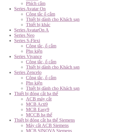
Phích cắm
Series Avatar On
Công tắc ổ cắm
Thiết bị dành cho Khách sạn
Thiết bị khác
Series AvatarOn A
Series Neo
Series S-Flexi
Công tắc, ổ cắm
Phụ kiện
Series Vivance
Công tắc, ổ cắm
Thiết bị dành cho Khách sạn
Series Zencelo
Công tắc, ổ cắm
Phụ kiện
Thiết bị dành cho Khách sạn
Thiết bị đóng cắt hạ thế
ACB máy cắt
MCB Acti9
MCB Easy9
MCCB hạ thế
Thiết bị đóng cắt hạ thế Siemens
Máy cắt ACB Siemens
MCB SINOVA Siemens