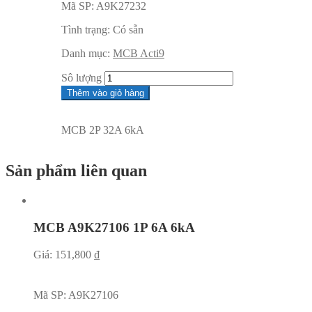
Mã SP:
A9K27232
Tình trạng:
Có sẵn
Danh mục:
MCB Acti9
Sô lượng
Thêm vào giỏ hàng
MCB 2P 32A 6kA
Sản phẩm liên quan
MCB A9K27106 1P 6A 6kA
Giá:
151,800
₫
Mã SP:
A9K27106