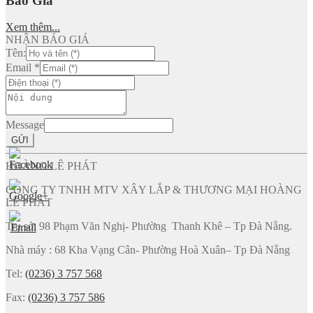
Báo Giá
Xem thêm...
NHẬN BÁO GIÁ
Tên:
Email
*
Message
GỬI
HOÀNG LÊ PHÁT
CÔNG TY TNHH MTV XÂY LẮP & THƯƠNG MẠI HOÀNG
LÊ PHÁT
Trụ sở: 98 Phạm Văn Nghị- Phường Thanh Khê – Tp Đà Nẵng.
Nhà máy : 68 Kha Vạng Cân- Phường Hoà Xuân– Tp Đà Nẵng
Tel:
(0236) 3 757 568
Fax:
(0236) 3 757 586