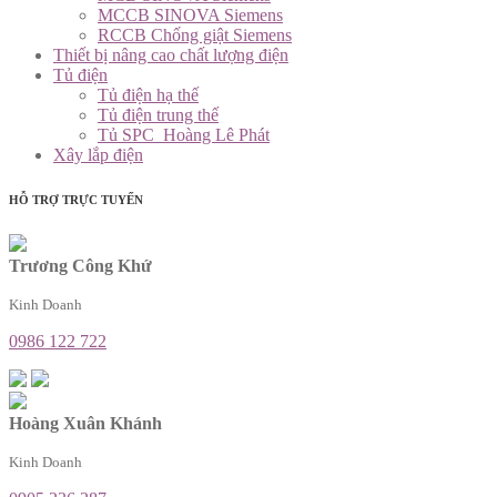
MCCB SINOVA Siemens
RCCB Chống giật Siemens
Thiết bị nâng cao chất lượng điện
Tủ điện
Tủ điện hạ thế
Tủ điện trung thế
Tủ SPC_Hoàng Lê Phát
Xây lắp điện
HỖ TRỢ TRỰC TUYẾN
Trương Công Khứ
Kinh Doanh
0986 122 722
Hoàng Xuân Khánh
Kinh Doanh