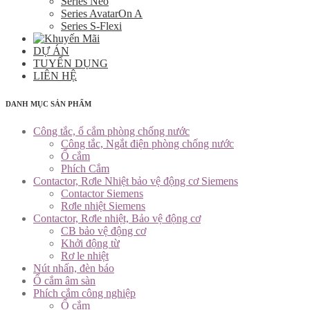
Series Neo
Series AvatarOn A
Series S-Flexi
DỰ ÁN
TUYỂN DỤNG
LIÊN HỆ
DANH MỤC SẢN PHẨM
Công tắc, ổ cắm phòng chống nước
Công tắc, Ngắt điện phòng chống nước
Ổ cắm
Phích Cắm
Contactor, Rơle Nhiệt bảo vệ động cơ Siemens
Contactor Siemens
Rơle nhiệt Siemens
Contactor, Rơle nhiệt, Bảo vệ động cơ
CB bảo vệ động cơ
Khởi động từ
Rơ le nhiệt
Nút nhấn, đèn báo
Ổ cắm âm sàn
Phích cắm công nghiệp
Ổ cắm