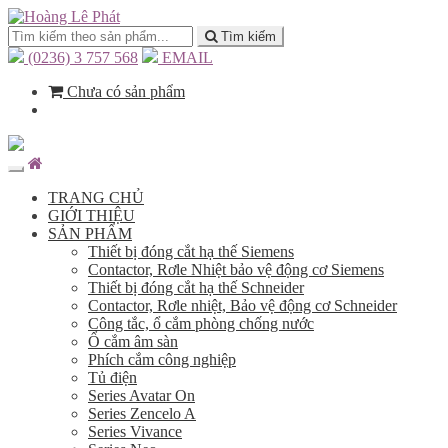
Tìm kiếm
(0236) 3 757 568
EMAIL
Chưa có sản phẩm
TRANG CHỦ
GIỚI THIỆU
SẢN PHẨM
Thiết bị đóng cắt hạ thế Siemens
Contactor, Rơle Nhiệt bảo vệ động cơ Siemens
Thiết bị đóng cắt hạ thế Schneider
Contactor, Rơle nhiệt, Bảo vệ động cơ Schneider
Công tắc, ổ cắm phòng chống nước
Ổ cắm âm sàn
Phích cắm công nghiệp
Tủ điện
Series Avatar On
Series Zencelo A
Series Vivance