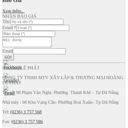
Báo Giá
Xem thêm...
NHẬN BÁO GIÁ
Tên:
Email
*
Email
GỬI
HOÀNG LÊ PHÁT
CÔNG TY TNHH MTV XÂY LẮP & THƯƠNG MẠI HOÀNG
LÊ PHÁT
Trụ sở: 98 Phạm Văn Nghị- Phường Thanh Khê – Tp Đà Nẵng.
Nhà máy : 68 Kha Vạng Cân- Phường Hoà Xuân– Tp Đà Nẵng
Tel:
(0236) 3 757 568
Fax:
(0236) 3 757 586