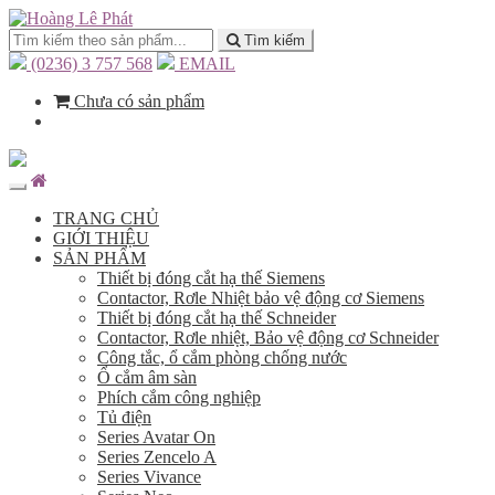
Tìm kiếm
(0236) 3 757 568
EMAIL
Chưa có sản phẩm
TRANG CHỦ
GIỚI THIỆU
SẢN PHẨM
Thiết bị đóng cắt hạ thế Siemens
Contactor, Rơle Nhiệt bảo vệ động cơ Siemens
Thiết bị đóng cắt hạ thế Schneider
Contactor, Rơle nhiệt, Bảo vệ động cơ Schneider
Công tắc, ổ cắm phòng chống nước
Ổ cắm âm sàn
Phích cắm công nghiệp
Tủ điện
Series Avatar On
Series Zencelo A
Series Vivance