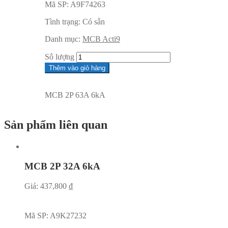
Mã SP:
A9F74263
Tình trạng:
Có sẵn
Danh mục:
MCB Acti9
Sô lượng
Thêm vào giỏ hàng
MCB 2P 63A 6kA
Sản phẩm liên quan
MCB 2P 32A 6kA
Giá:
437,800
₫
Mã SP:
A9K27232