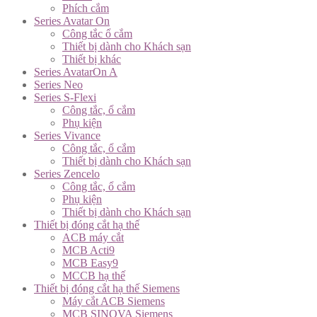
Phích cắm
Series Avatar On
Công tắc ổ cắm
Thiết bị dành cho Khách sạn
Thiết bị khác
Series AvatarOn A
Series Neo
Series S-Flexi
Công tắc, ổ cắm
Phụ kiện
Series Vivance
Công tắc, ổ cắm
Thiết bị dành cho Khách sạn
Series Zencelo
Công tắc, ổ cắm
Phụ kiện
Thiết bị dành cho Khách sạn
Thiết bị đóng cắt hạ thế
ACB máy cắt
MCB Acti9
MCB Easy9
MCCB hạ thế
Thiết bị đóng cắt hạ thế Siemens
Máy cắt ACB Siemens
MCB SINOVA Siemens