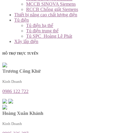
MCCB SINOVA Siemens
RCCB Chống giật Siemens
Thiết bị nâng cao chất lượng điện
Tủ điện
Tủ điện hạ thế
Tủ điện trung thế
Tủ SPC_Hoàng Lê Phát
Xây lắp điện
HỖ TRỢ TRỰC TUYẾN
Trương Công Khứ
Kinh Doanh
0986 122 722
Hoàng Xuân Khánh
Kinh Doanh