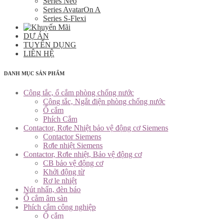
Series Neo
Series AvatarOn A
Series S-Flexi
DỰ ÁN
TUYỂN DỤNG
LIÊN HỆ
DANH MỤC SẢN PHẨM
Công tắc, ổ cắm phòng chống nước
Công tắc, Ngắt điện phòng chống nước
Ổ cắm
Phích Cắm
Contactor, Rơle Nhiệt bảo vệ động cơ Siemens
Contactor Siemens
Rơle nhiệt Siemens
Contactor, Rơle nhiệt, Bảo vệ động cơ
CB bảo vệ động cơ
Khởi động từ
Rơ le nhiệt
Nút nhấn, đèn báo
Ổ cắm âm sàn
Phích cắm công nghiệp
Ổ cắm