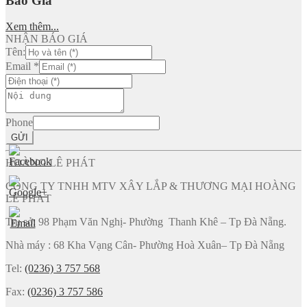
Báo Giá
Xem thêm...
NHẬN BÁO GIÁ
Tên:
Email
*
Phone
GỬI
HOÀNG LÊ PHÁT
CÔNG TY TNHH MTV XÂY LẮP & THƯƠNG MẠI HOÀNG
LÊ PHÁT
Trụ sở: 98 Phạm Văn Nghị- Phường Thanh Khê – Tp Đà Nẵng.
Nhà máy : 68 Kha Vạng Cân- Phường Hoà Xuân– Tp Đà Nẵng
Tel:
(0236) 3 757 568
Fax:
(0236) 3 757 586