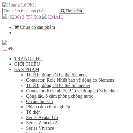
Tìm kiếm
(0236) 3 757 568
EMAIL
Chưa có sản phẩm
TRANG CHỦ
GIỚI THIỆU
SẢN PHẨM
Thiết bị đóng cắt hạ thế Siemens
Contactor, Rơle Nhiệt bảo vệ động cơ Siemens
Thiết bị đóng cắt hạ thế Schneider
Contactor, Rơle nhiệt, Bảo vệ động cơ Schneider
Công tắc, ổ cắm phòng chống nước
Ổ cắm âm sàn
Phích cắm công nghiệp
Tủ điện
Series Avatar On
Series Zencelo A
Series Vivance