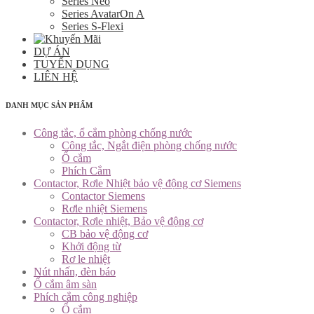
Series Neo
Series AvatarOn A
Series S-Flexi
DỰ ÁN
TUYỂN DỤNG
LIÊN HỆ
DANH MỤC SẢN PHẨM
Công tắc, ổ cắm phòng chống nước
Công tắc, Ngắt điện phòng chống nước
Ổ cắm
Phích Cắm
Contactor, Rơle Nhiệt bảo vệ động cơ Siemens
Contactor Siemens
Rơle nhiệt Siemens
Contactor, Rơle nhiệt, Bảo vệ động cơ
CB bảo vệ động cơ
Khởi động từ
Rơ le nhiệt
Nút nhấn, đèn báo
Ổ cắm âm sàn
Phích cắm công nghiệp
Ổ cắm