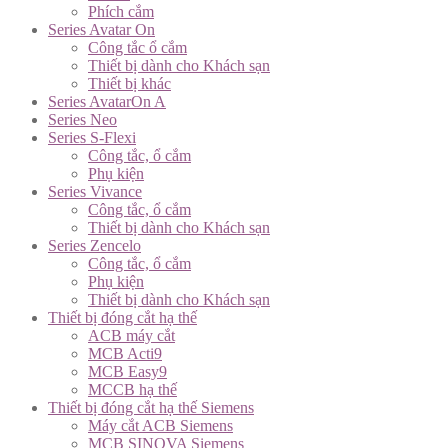
Phích cắm
Series Avatar On
Công tắc ổ cắm
Thiết bị dành cho Khách sạn
Thiết bị khác
Series AvatarOn A
Series Neo
Series S-Flexi
Công tắc, ổ cắm
Phụ kiện
Series Vivance
Công tắc, ổ cắm
Thiết bị dành cho Khách sạn
Series Zencelo
Công tắc, ổ cắm
Phụ kiện
Thiết bị dành cho Khách sạn
Thiết bị đóng cắt hạ thế
ACB máy cắt
MCB Acti9
MCB Easy9
MCCB hạ thế
Thiết bị đóng cắt hạ thế Siemens
Máy cắt ACB Siemens
MCB SINOVA Siemens