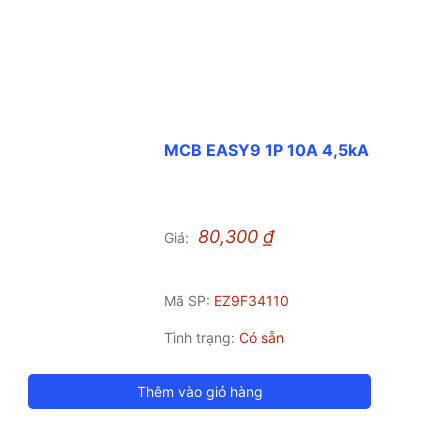
MCB EASY9 1P 10A 4,5kA
80,300
₫
Giá:
Mã SP:
EZ9F34110
Tình trạng:
Có sẵn
Thêm vào giỏ hàng