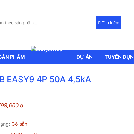
Tìm kiếm
SẢN PHẨM
DỰ ÁN
TUYỂN DỤ
 EASY9 4P 50A 4,5kA
798,600
₫
rạng:
Có sẵn