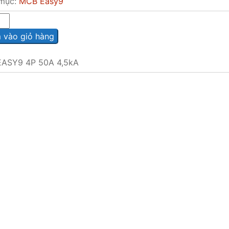
mục:
MCB Easy9
vào giỏ hàng
ASY9 4P 50A 4,5kA