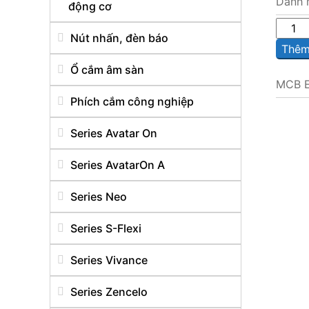
Danh 
động cơ
Sô
Nút nhấn, đèn báo
lượng
Thêm 
Ổ cắm âm sàn
MCB E
Phích cắm công nghiệp
Series Avatar On
Series AvatarOn A
Series Neo
Series S-Flexi
Series Vivance
Series Zencelo