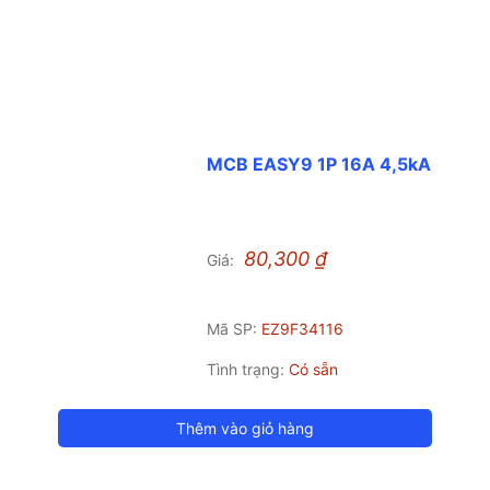
MCB EASY9 1P 16A 4,5kA
80,300
₫
Giá:
Mã SP:
EZ9F34116
Tình trạng:
Có sẵn
Thêm vào giỏ hàng