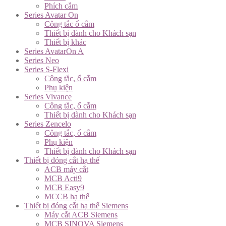
Phích cắm
Series Avatar On
Công tắc ổ cắm
Thiết bị dành cho Khách sạn
Thiết bị khác
Series AvatarOn A
Series Neo
Series S-Flexi
Công tắc, ổ cắm
Phụ kiện
Series Vivance
Công tắc, ổ cắm
Thiết bị dành cho Khách sạn
Series Zencelo
Công tắc, ổ cắm
Phụ kiện
Thiết bị dành cho Khách sạn
Thiết bị đóng cắt hạ thế
ACB máy cắt
MCB Acti9
MCB Easy9
MCCB hạ thế
Thiết bị đóng cắt hạ thế Siemens
Máy cắt ACB Siemens
MCB SINOVA Siemens