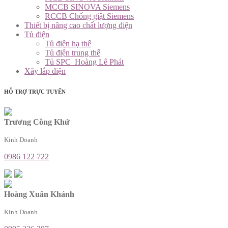
MCCB SINOVA Siemens
RCCB Chống giật Siemens
Thiết bị nâng cao chất lượng điện
Tủ điện
Tủ điện hạ thế
Tủ điện trung thế
Tủ SPC_Hoàng Lê Phát
Xây lắp điện
HỖ TRỢ TRỰC TUYẾN
Trương Công Khứ
Kinh Doanh
0986 122 722
Hoàng Xuân Khánh
Kinh Doanh