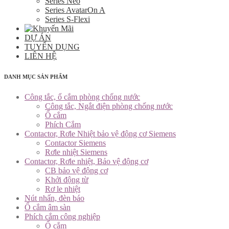
Series Neo
Series AvatarOn A
Series S-Flexi
DỰ ÁN
TUYỂN DỤNG
LIÊN HỆ
DANH MỤC SẢN PHẨM
Công tắc, ổ cắm phòng chống nước
Công tắc, Ngắt điện phòng chống nước
Ổ cắm
Phích Cắm
Contactor, Rơle Nhiệt bảo vệ động cơ Siemens
Contactor Siemens
Rơle nhiệt Siemens
Contactor, Rơle nhiệt, Bảo vệ động cơ
CB bảo vệ động cơ
Khởi động từ
Rơ le nhiệt
Nút nhấn, đèn báo
Ổ cắm âm sàn
Phích cắm công nghiệp
Ổ cắm