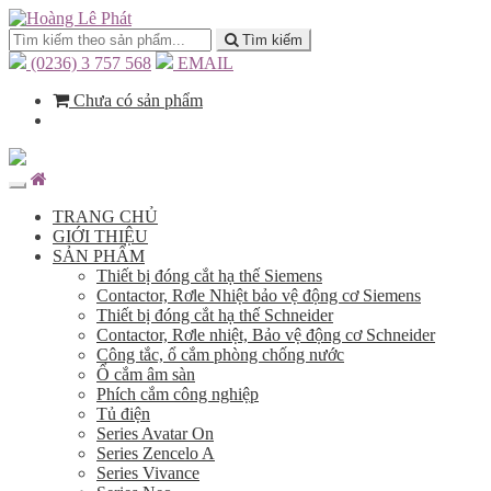
Tìm kiếm
(0236) 3 757 568
EMAIL
Chưa có sản phẩm
TRANG CHỦ
GIỚI THIỆU
SẢN PHẨM
Thiết bị đóng cắt hạ thế Siemens
Contactor, Rơle Nhiệt bảo vệ động cơ Siemens
Thiết bị đóng cắt hạ thế Schneider
Contactor, Rơle nhiệt, Bảo vệ động cơ Schneider
Công tắc, ổ cắm phòng chống nước
Ổ cắm âm sàn
Phích cắm công nghiệp
Tủ điện
Series Avatar On
Series Zencelo A
Series Vivance