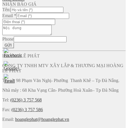
NHẬN BÁO GIÁ
Tên:
Email
*
Phone
GỬI
HOÀNG LÊ PHÁT
CÔNG TY TNHH MTV XÂY LẮP & THƯƠNG MẠI HOÀNG
LÊ PHÁT
Trụ sở: 98 Phạm Văn Nghị- Phường Thanh Khê – Tp Đà Nẵng.
Nhà máy : 68 Kha Vạng Cân- Phường Hoà Xuân– Tp Đà Nẵng
Tel:
(0236) 3 757 568
Fax:
(0236) 3 757 586
Email:
hoanglephat@hoanglephat.vn