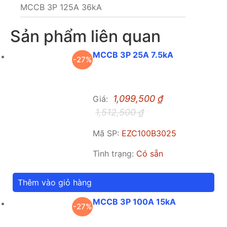
MCCB 3P 125A 36kA
Sản phẩm liên quan
MCCB 3P 25A 7.5kA
-27%
1,099,500
₫
Giá:
1,512,500
₫
Mã SP:
EZC100B3025
Tình trạng:
Có sẵn
Thêm vào giỏ hàng
MCCB 3P 100A 15kA
-27%