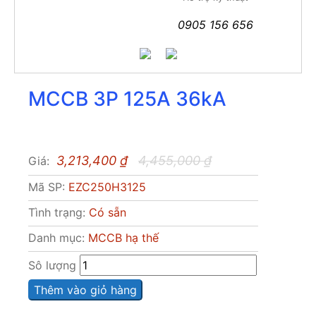
0905 156 656
MCCB 3P 125A 36kA
3,213,400
₫
4,455,000
₫
Giá:
Mã SP:
EZC250H3125
Tình trạng:
Có sẵn
Danh mục:
MCCB hạ thế
Sô lượng
Thêm vào giỏ hàng