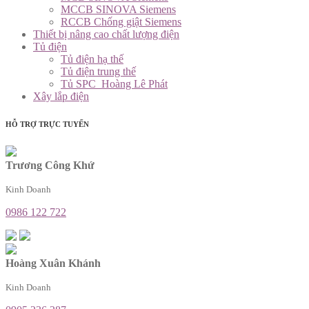
MCCB SINOVA Siemens
RCCB Chống giật Siemens
Thiết bị nâng cao chất lượng điện
Tủ điện
Tủ điện hạ thế
Tủ điện trung thế
Tủ SPC_Hoàng Lê Phát
Xây lắp điện
HỖ TRỢ TRỰC TUYẾN
Trương Công Khứ
Kinh Doanh
0986 122 722
Hoàng Xuân Khánh
Kinh Doanh