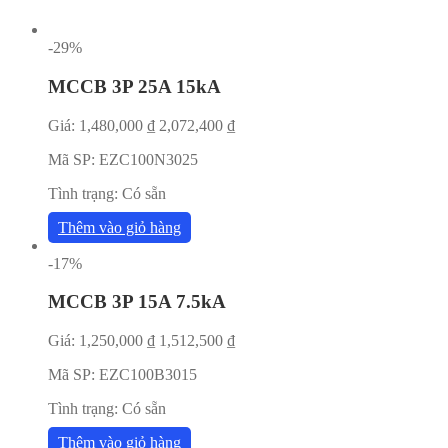
-29%
MCCB 3P 25A 15kA
Giá:
1,480,000
₫
2,072,400
₫
Mã SP:
EZC100N3025
Tình trạng:
Có sẵn
Thêm vào giỏ hàng
-17%
MCCB 3P 15A 7.5kA
Giá:
1,250,000
₫
1,512,500
₫
Mã SP:
EZC100B3015
Tình trạng:
Có sẵn
Thêm vào giỏ hàng