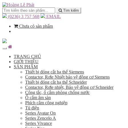
Tìm kiếm
(0236) 3 757 568
EMAIL
Chưa có sản phẩm
TRANG CHỦ
GIỚI THIỆU
SẢN PHẨM
Thiết bị đóng cắt hạ thế Siemens
Contactor, Rơle Nhiệt bảo vệ động cơ Siemens
Thiết bị đóng cắt hạ thế Schneider
Contactor, Rơle nhiệt, Bảo vệ động cơ Schneider
Công tắc, ổ cắm phòng chống nước
Ổ cắm âm sàn
Phích cắm công nghiệp
Tủ điện
Series Avatar On
Series Zencelo A
Series Vivance