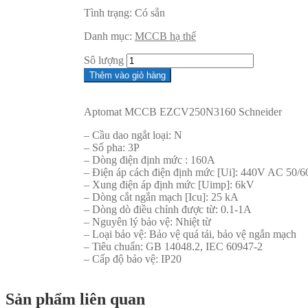
Tình trạng:
Có sẵn
Danh mục:
MCCB hạ thế
Sô lượng
Thêm vào giỏ hàng
Aptomat MCCB EZCV250N3160 Schneider
– Cầu dao ngắt loại: N
– Số pha: 3P
– Dòng điện định mức : 160A
– Điện áp cách điện định mức [Ui]: 440V AC 50/6
– Xung điện áp định mức [Uimp]: 6kV
– Dòng cắt ngắn mạch [Icu]: 25 kA
– Dòng dò điều chỉnh được từ: 0.1-1A
– Nguyên lý bảo vệ: Nhiệt từ
– Loại bảo vệ: Bảo vệ quá tải, bảo vệ ngắn mạch
– Tiêu chuẩn: GB 14048.2, IEC 60947-2
– Cấp độ bảo vệ: IP20
Sản phẩm liên quan