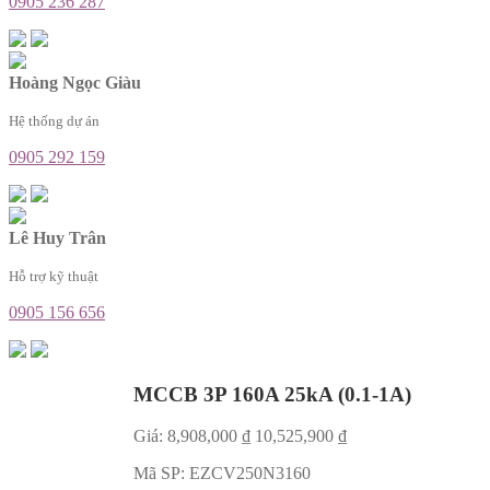
0905 236 287
Hoàng Ngọc Giàu
Hệ thống dự án
0905 292 159
Lê Huy Trân
Hỗ trợ kỹ thuật
0905 156 656
MCCB 3P 160A 25kA (0.1-1A)
Giá:
8,908,000
₫
10,525,900
₫
Mã SP:
EZCV250N3160