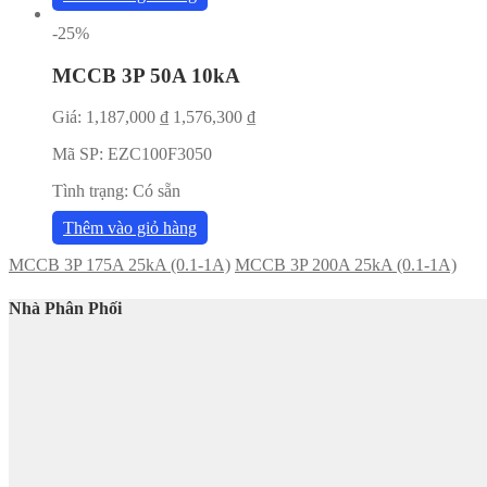
-25%
MCCB 3P 50A 10kA
Giá:
1,187,000
₫
1,576,300
₫
Mã SP:
EZC100F3050
Tình trạng:
Có sẵn
Thêm vào giỏ hàng
MCCB 3P 175A 25kA (0.1-1A)
MCCB 3P 200A 25kA (0.1-1A)
Nhà Phân Phối