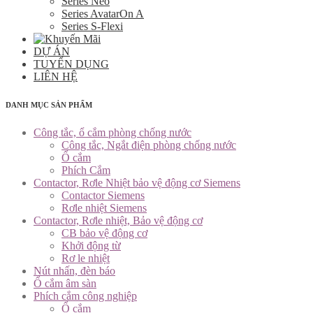
Series Neo
Series AvatarOn A
Series S-Flexi
DỰ ÁN
TUYỂN DỤNG
LIÊN HỆ
DANH MỤC SẢN PHẨM
Công tắc, ổ cắm phòng chống nước
Công tắc, Ngắt điện phòng chống nước
Ổ cắm
Phích Cắm
Contactor, Rơle Nhiệt bảo vệ động cơ Siemens
Contactor Siemens
Rơle nhiệt Siemens
Contactor, Rơle nhiệt, Bảo vệ động cơ
CB bảo vệ động cơ
Khởi động từ
Rơ le nhiệt
Nút nhấn, đèn báo
Ổ cắm âm sàn
Phích cắm công nghiệp
Ổ cắm