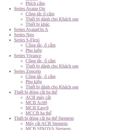
Phích cắm
Series Avatar On
Công tắc ổ cắm
Thiết bị dành cho Khách sạn
Thiết bị khác
Series AvatarOn A
Series Neo
Series S-Flexi
Công tắc, ổ cắm
Phụ kiện
Series Vivance
Công tắc, ổ cắm
Thiết bị dành cho Khách sạn
Series Zencelo
Công tắc, ổ cắm
Phụ kiện
Thiết bị dành cho Khách sạn
Thiết bị đóng cắt hạ thế
ACB máy cắt
MCB Acti9
MCB Easy9
MCCB hạ thế
Thiết bị đóng cắt hạ thế Siemens
Máy cắt ACB Siemens
MCB SINOVA Siemens