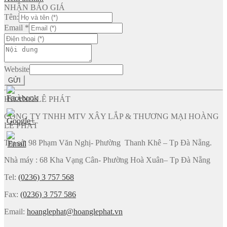
NHẬN BÁO GIÁ
Tên:
Email
*
Website
GỬI
HOÀNG LÊ PHÁT
CÔNG TY TNHH MTV XÂY LẮP & THƯƠNG MẠI HOÀNG
LÊ PHÁT
Trụ sở: 98 Phạm Văn Nghị- Phường Thanh Khê – Tp Đà Nẵng.
Nhà máy : 68 Kha Vạng Cân- Phường Hoà Xuân– Tp Đà Nẵng
Tel:
(0236) 3 757 568
Fax:
(0236) 3 757 586
Email:
hoanglephat@hoanglephat.vn