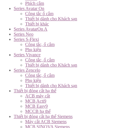
Phích cắm
Series Avatar On
Công tắc ổ cắm
Thiết bị dành cho Khách sạn
Thiết bị khác
Series AvatarOn A
Series Neo
Series S-Flexi
Công tắc, ổ cắm
Phụ kiện
Series Vivance
Công tắc, ổ cắm
Thiết bị dành cho Khách sạn
Series Zencelo
Công tắc, ổ cắm
Phụ kiện
Thiết bị dành cho Khách sạn
Thiết bị đóng cắt hạ thế
ACB máy cắt
MCB Acti9
MCB Easy9
MCCB hạ thế
Thiết bị đóng cắt hạ thế Siemens
Máy cắt ACB Siemens
MCB SINOVA Siemens