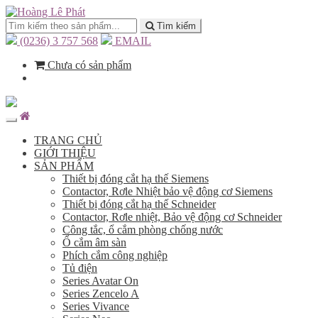
Tìm kiếm
(0236) 3 757 568
EMAIL
Chưa có sản phẩm
TRANG CHỦ
GIỚI THIỆU
SẢN PHẨM
Thiết bị đóng cắt hạ thế Siemens
Contactor, Rơle Nhiệt bảo vệ động cơ Siemens
Thiết bị đóng cắt hạ thế Schneider
Contactor, Rơle nhiệt, Bảo vệ động cơ Schneider
Công tắc, ổ cắm phòng chống nước
Ổ cắm âm sàn
Phích cắm công nghiệp
Tủ điện
Series Avatar On
Series Zencelo A
Series Vivance