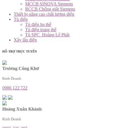
MCCB SINOVA Siemens
RCCB Chống giật Siemens
Thiết bị nâng cao chất lượng điện
Tủ điện
Tủ điện hạ thế
Tủ điện trung thế
Tủ SPC_Hoàng Lê Phát
Xây lắp điện
HỖ TRỢ TRỰC TUYẾN
Trương Công Khứ
Kinh Doanh
0986 122 722
Hoàng Xuân Khánh
Kinh Doanh