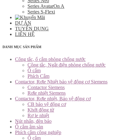
Series Neo
Series AvatarOn A
Series S-Flexi
DỰ ÁN
TUYỂN DỤNG
LIÊN HỆ
DANH MỤC SẢN PHẨM
Công tắc, ổ cắm phòng chống nước
Công tắc, Ngắt điện phòng chống nước
Ổ cắm
Phích Cắm
Contactor, Rơle Nhiệt bảo vệ động cơ Siemens
Contactor Siemens
Rơle nhiệt Siemens
Contactor, Rơle nhiệt, Bảo vệ động cơ
CB bảo vệ động cơ
Khởi động từ
Rơ le nhiệt
Nút nhấn, đèn báo
Ổ cắm âm sàn
Phích cắm công nghiệp
Ổ cắm