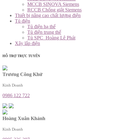
MCCB SINOVA Siemens
RCCB Chống giật Siemens
Thiết bị nâng cao chất lượng điện
Tủ điện
Tủ điện hạ thế
Tủ điện trung thế
Tủ SPC_Hoàng Lê Phát
Xây lắp điện
HỖ TRỢ TRỰC TUYẾN
Trương Công Khứ
Kinh Doanh
0986 122 722
Hoàng Xuân Khánh
Kinh Doanh