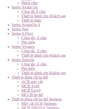
Phích cắm
Series Avatar On
Công tắc ổ cắm
Thiết bị dành cho Khách sạn
Thiết bị khác
Series AvatarOn A
Series Neo
Series S-Flexi
Công tắc, ổ cắm
Phụ kiện
Series Vivance
Công tắc, ổ cắm
Thiết bị dành cho Khách sạn
Series Zencelo
Công tắc, ổ cắm
Phụ kiện
Thiết bị dành cho Khách sạn
Thiết bị đóng cắt hạ thế
ACB máy cắt
MCB Acti9
MCB Easy9
MCCB hạ thế
Thiết bị đóng cắt hạ thế Siemens
Máy cắt ACB Siemens
MCB SINOVA Siemens