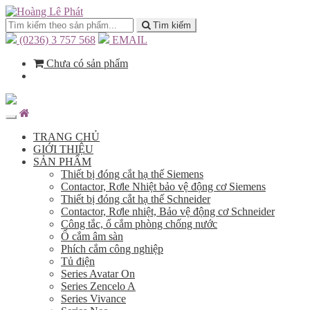
Tìm kiếm
(0236) 3 757 568
EMAIL
Chưa có sản phẩm
TRANG CHỦ
GIỚI THIỆU
SẢN PHẨM
Thiết bị đóng cắt hạ thế Siemens
Contactor, Rơle Nhiệt bảo vệ động cơ Siemens
Thiết bị đóng cắt hạ thế Schneider
Contactor, Rơle nhiệt, Bảo vệ động cơ Schneider
Công tắc, ổ cắm phòng chống nước
Ổ cắm âm sàn
Phích cắm công nghiệp
Tủ điện
Series Avatar On
Series Zencelo A
Series Vivance