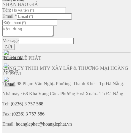
NHẬN BÁO GIÁ
Tên:
Email
*
Message
GỬI
HOÀNG LÊ PHÁT
CÔNG TY TNHH MTV XÂY LẮP & THƯƠNG MẠI HOÀNG
LÊ PHÁT
Trụ sở: 98 Phạm Văn Nghị- Phường Thanh Khê – Tp Đà Nẵng.
Nhà máy : 68 Kha Vạng Cân- Phường Hoà Xuân– Tp Đà Nẵng
Tel:
(0236) 3 757 568
Fax:
(0236) 3 757 586
Email:
hoanglephat@hoanglephat.vn