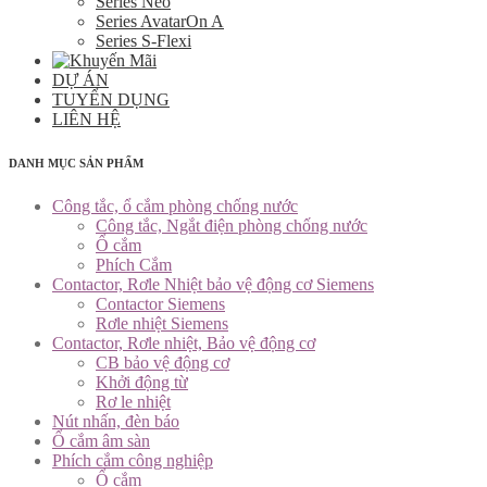
Series Neo
Series AvatarOn A
Series S-Flexi
DỰ ÁN
TUYỂN DỤNG
LIÊN HỆ
DANH MỤC SẢN PHẨM
Công tắc, ổ cắm phòng chống nước
Công tắc, Ngắt điện phòng chống nước
Ổ cắm
Phích Cắm
Contactor, Rơle Nhiệt bảo vệ động cơ Siemens
Contactor Siemens
Rơle nhiệt Siemens
Contactor, Rơle nhiệt, Bảo vệ động cơ
CB bảo vệ động cơ
Khởi động từ
Rơ le nhiệt
Nút nhấn, đèn báo
Ổ cắm âm sàn
Phích cắm công nghiệp
Ổ cắm