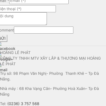
mail
*
omment
GỬI
HOÀNG LÊ PHÁT
CÔNG TY TNHH MTV XÂY LẮP & THƯƠNG MẠI HOÀNG
LÊ PHÁT
Trụ sở: 98 Phạm Văn Nghị- Phường Thanh Khê – Tp Đà
Nẵng.
Nhà máy : 68 Kha Vạng Cân- Phường Hoà Xuân– Tp Đà
Nẵng
Tel:
(0236) 3 757 568