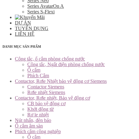
Series Neo
Series AvatarOn A
Series S-Flexi
DỰ ÁN
TUYỂN DỤNG
LIÊN HỆ
DANH MỤC SẢN PHẨM
Công tắc, ổ cắm phòng chống nước
Công tắc, Ngắt điện phòng chống nước
Ổ cắm
Phích Cắm
Contactor, Rơle Nhiệt bảo vệ động cơ Siemens
Contactor Siemens
Rơle nhiệt Siemens
Contactor, Rơle nhiệt, Bảo vệ động cơ
CB bảo vệ động cơ
Khởi động từ
Rơ le nhiệt
Nút nhấn, đèn báo
Ổ cắm âm sàn
Phích cắm công nghiệp
Ổ cắm