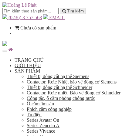
Tìm kiếm
(0236) 3 757 568
EMAIL
Chưa có sản phẩm
TRANG CHỦ
GIỚI THIỆU
SẢN PHẨM
Thiết bị đóng cắt hạ thế Siemens
Contactor, Rơle Nhiệt bảo vệ động cơ Siemens
Thiết bị đóng cắt hạ thế Schneider
Contactor, Rơle nhiệt, Bảo vệ động cơ Schneider
Công tắc, ổ cắm phòng chống nước
Ổ cắm âm sàn
Phích cắm công nghiệp
Tủ điện
Series Avatar On
Series Zencelo A
Series Vivance