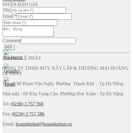
NHẬN BÁO GIÁ
Tên:
Email
*
Comment
GỬI
HOÀNG LÊ PHÁT
CÔNG TY TNHH MTV XÂY LẮP & THƯƠNG MẠI HOÀNG
LÊ PHÁT
Trụ sở: 98 Phạm Văn Nghị- Phường Thanh Khê – Tp Đà Nẵng.
Nhà máy : 68 Kha Vạng Cân- Phường Hoà Xuân– Tp Đà Nẵng
Tel:
(0236) 3 757 568
Fax:
(0236) 3 757 586
Email:
hoanglephat@hoanglephat.vn