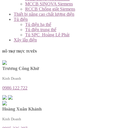
MCCB SINOVA Siemens
RCCB Chống giật Siemens
Thiết bị nâng cao chất lượng điện
Tủ điện
Tủ điện hạ thế
Tủ điện trung thế
Tủ SPC_Hoàng Lê Phát
Xây lắp điện
HỖ TRỢ TRỰC TUYẾN
Trương Công Khứ
Kinh Doanh
0986 122 722
Hoàng Xuân Khánh
Kinh Doanh