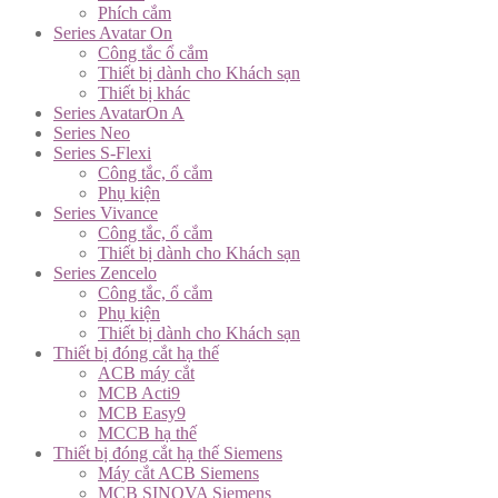
Phích cắm
Series Avatar On
Công tắc ổ cắm
Thiết bị dành cho Khách sạn
Thiết bị khác
Series AvatarOn A
Series Neo
Series S-Flexi
Công tắc, ổ cắm
Phụ kiện
Series Vivance
Công tắc, ổ cắm
Thiết bị dành cho Khách sạn
Series Zencelo
Công tắc, ổ cắm
Phụ kiện
Thiết bị dành cho Khách sạn
Thiết bị đóng cắt hạ thế
ACB máy cắt
MCB Acti9
MCB Easy9
MCCB hạ thế
Thiết bị đóng cắt hạ thế Siemens
Máy cắt ACB Siemens
MCB SINOVA Siemens