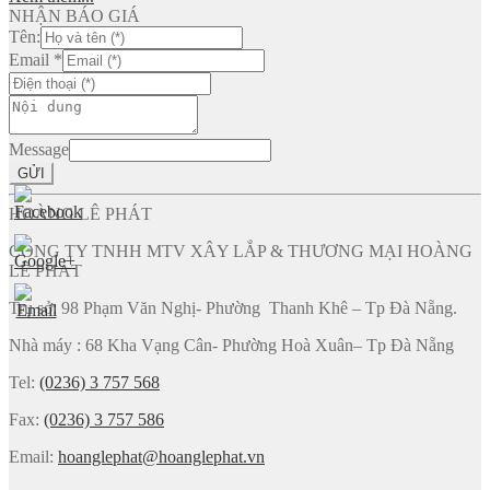
NHẬN BÁO GIÁ
Tên:
Email
*
Message
GỬI
HOÀNG LÊ PHÁT
CÔNG TY TNHH MTV XÂY LẮP & THƯƠNG MẠI HOÀNG
LÊ PHÁT
Trụ sở: 98 Phạm Văn Nghị- Phường Thanh Khê – Tp Đà Nẵng.
Nhà máy : 68 Kha Vạng Cân- Phường Hoà Xuân– Tp Đà Nẵng
Tel:
(0236) 3 757 568
Fax:
(0236) 3 757 586
Email:
hoanglephat@hoanglephat.vn