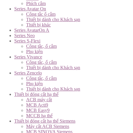
Phích cắm
Series Avatar On
Công tắc ổ cắm
Thiết bị dành cho Khách sạn
Thiết bị khác
Series AvatarOn A
Series Neo
Series S-Flexi
Công tắc, ổ cắm
Phụ kiện
Series Vivance
Công tắc, ổ cắm
Thiết bị dành cho Khách sạn
Series Zencelo
Công tắc, ổ cắm
Phụ kiện
Thiết bị dành cho Khách sạn
Thiết bị đóng cắt hạ thế
ACB máy cắt
MCB Acti9
MCB Easy9
MCCB hạ thế
Thiết bị đóng cắt hạ thế Siemens
Máy cắt ACB Siemens
MCB SINOVA Siemens