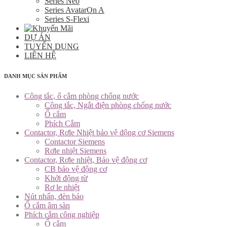
Series Neo
Series AvatarOn A
Series S-Flexi
DỰ ÁN
TUYỂN DỤNG
LIÊN HỆ
DANH MỤC SẢN PHẨM
Công tắc, ổ cắm phòng chống nước
Công tắc, Ngắt điện phòng chống nước
Ổ cắm
Phích Cắm
Contactor, Rơle Nhiệt bảo vệ động cơ Siemens
Contactor Siemens
Rơle nhiệt Siemens
Contactor, Rơle nhiệt, Bảo vệ động cơ
CB bảo vệ động cơ
Khởi động từ
Rơ le nhiệt
Nút nhấn, đèn báo
Ổ cắm âm sàn
Phích cắm công nghiệp
Ổ cắm