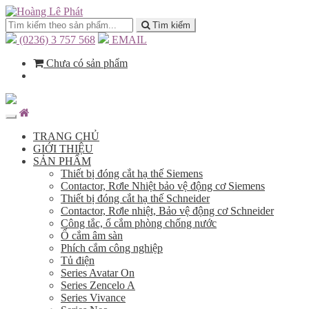
Tìm kiếm
(0236) 3 757 568
EMAIL
Chưa có sản phẩm
TRANG CHỦ
GIỚI THIỆU
SẢN PHẨM
Thiết bị đóng cắt hạ thế Siemens
Contactor, Rơle Nhiệt bảo vệ động cơ Siemens
Thiết bị đóng cắt hạ thế Schneider
Contactor, Rơle nhiệt, Bảo vệ động cơ Schneider
Công tắc, ổ cắm phòng chống nước
Ổ cắm âm sàn
Phích cắm công nghiệp
Tủ điện
Series Avatar On
Series Zencelo A
Series Vivance