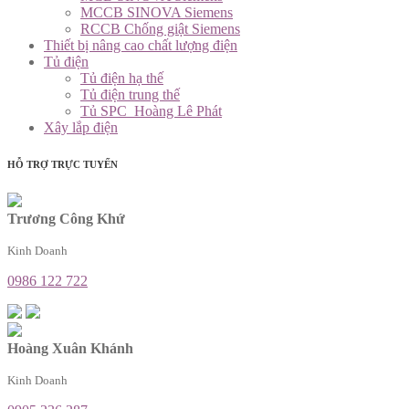
MCCB SINOVA Siemens
RCCB Chống giật Siemens
Thiết bị nâng cao chất lượng điện
Tủ điện
Tủ điện hạ thế
Tủ điện trung thế
Tủ SPC_Hoàng Lê Phát
Xây lắp điện
HỖ TRỢ TRỰC TUYẾN
Trương Công Khứ
Kinh Doanh
0986 122 722
Hoàng Xuân Khánh
Kinh Doanh