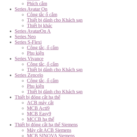
Phích cắm
Series Avatar On
Công tắc ổ cắm
Thiết bị dành cho Khách sạn
Thiết bị khác
Series AvatarOn A
Series Neo
Series S-Flexi
Công tắc, ổ cắm
Phụ kiện
Series Vivance
Công tắc, ổ cắm
Thiết bị dành cho Khách sạn
Series Zencelo
Công tắc, ổ cắm
Phụ kiện
Thiết bị dành cho Khách sạn
Thiết bị đóng cắt hạ thế
ACB máy cắt
MCB Acti9
MCB Easy9
MCCB hạ thế
Thiết bị đóng cắt hạ thế Siemens
Máy cắt ACB Siemens
MCB SINOVA Siemens