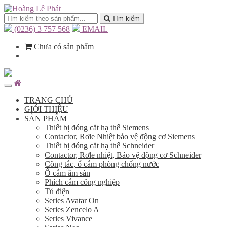
Tìm kiếm
(0236) 3 757 568
EMAIL
Chưa có sản phẩm
TRANG CHỦ
GIỚI THIỆU
SẢN PHẨM
Thiết bị đóng cắt hạ thế Siemens
Contactor, Rơle Nhiệt bảo vệ động cơ Siemens
Thiết bị đóng cắt hạ thế Schneider
Contactor, Rơle nhiệt, Bảo vệ động cơ Schneider
Công tắc, ổ cắm phòng chống nước
Ổ cắm âm sàn
Phích cắm công nghiệp
Tủ điện
Series Avatar On
Series Zencelo A
Series Vivance