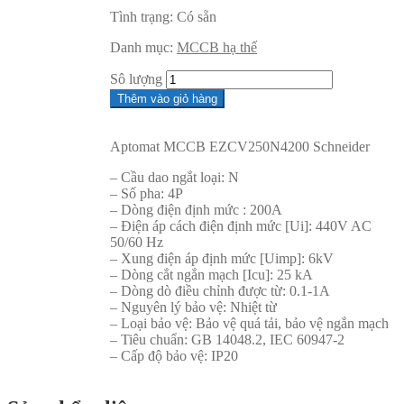
Tình trạng:
Có sẵn
Danh mục:
MCCB hạ thế
Sô lượng
Thêm vào giỏ hàng
Aptomat MCCB EZCV250N4200 Schneider
– Cầu dao ngắt loại: N
– Số pha: 4P
– Dòng điện định mức : 200A
– Điện áp cách điện định mức [Ui]: 440V AC
50/60 Hz
– Xung điện áp định mức [Uimp]: 6kV
– Dòng cắt ngắn mạch [Icu]: 25 kA
– Dòng dò điều chỉnh được từ: 0.1-1A
– Nguyên lý bảo vệ: Nhiệt từ
– Loại bảo vệ: Bảo vệ quá tải, bảo vệ ngắn mạch
– Tiêu chuẩn: GB 14048.2, IEC 60947-2
– Cấp độ bảo vệ: IP20