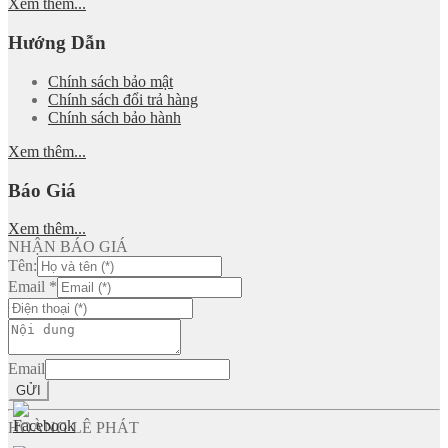
Xem thêm...
Hướng Dẫn
Chính sách bảo mật
Chính sách đổi trả hàng
Chính sách bảo hành
Xem thêm...
Báo Giá
Xem thêm...
NHẬN BÁO GIÁ
Tên:
Email
*
Email
GỬI
HOÀNG LÊ PHÁT