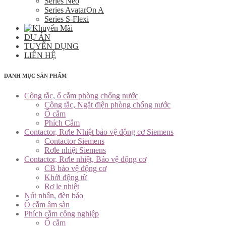
Series Neo
Series AvatarOn A
Series S-Flexi
DỰ ÁN
TUYỂN DỤNG
LIÊN HỆ
DANH MỤC SẢN PHẨM
Công tắc, ổ cắm phòng chống nước
Công tắc, Ngắt điện phòng chống nước
Ổ cắm
Phích Cắm
Contactor, Rơle Nhiệt bảo vệ động cơ Siemens
Contactor Siemens
Rơle nhiệt Siemens
Contactor, Rơle nhiệt, Bảo vệ động cơ
CB bảo vệ động cơ
Khởi động từ
Rơ le nhiệt
Nút nhấn, đèn báo
Ổ cắm âm sàn
Phích cắm công nghiệp
Ổ cắm