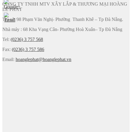
CÔNG TY TNHH MTV XÂY LẮP & THƯƠNG MẠI HOÀNG
LÊ PHÁT
Trụ sở: 98 Phạm Văn Nghị- Phường Thanh Khê – Tp Đà Nẵng.
Nhà máy : 68 Kha Vạng Cân- Phường Hoà Xuân– Tp Đà Nẵng
Tel:
(0236) 3 757 568
Fax:
(0236) 3 757 586
Email:
hoanglephat@hoanglephat.vn