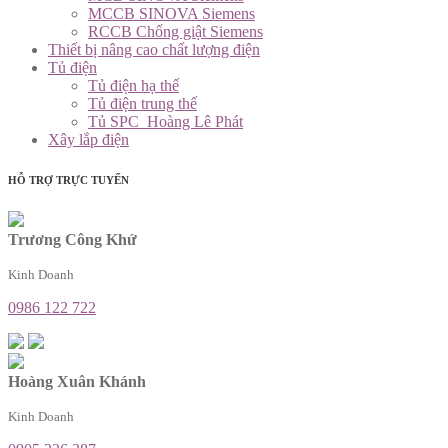
MCCB SINOVA Siemens
RCCB Chống giật Siemens
Thiết bị nâng cao chất lượng điện
Tủ điện
Tủ điện hạ thế
Tủ điện trung thế
Tủ SPC_Hoàng Lê Phát
Xây lắp điện
HỖ TRỢ TRỰC TUYẾN
Trương Công Khứ
Kinh Doanh
0986 122 722
Hoàng Xuân Khánh
Kinh Doanh