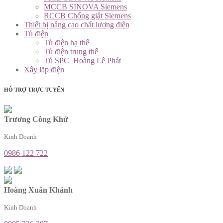
MCCB SINOVA Siemens
RCCB Chống giật Siemens
Thiết bị nâng cao chất lượng điện
Tủ điện
Tủ điện hạ thế
Tủ điện trung thế
Tủ SPC_Hoàng Lê Phát
Xây lắp điện
HỖ TRỢ TRỰC TUYẾN
Trương Công Khứ
Kinh Doanh
0986 122 722
Hoàng Xuân Khánh
Kinh Doanh