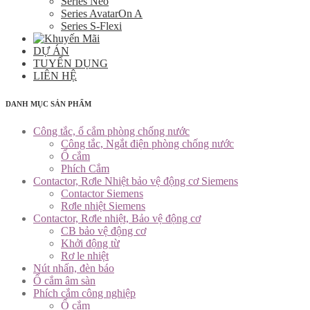
Series Neo
Series AvatarOn A
Series S-Flexi
DỰ ÁN
TUYỂN DỤNG
LIÊN HỆ
DANH MỤC SẢN PHẨM
Công tắc, ổ cắm phòng chống nước
Công tắc, Ngắt điện phòng chống nước
Ổ cắm
Phích Cắm
Contactor, Rơle Nhiệt bảo vệ động cơ Siemens
Contactor Siemens
Rơle nhiệt Siemens
Contactor, Rơle nhiệt, Bảo vệ động cơ
CB bảo vệ động cơ
Khởi động từ
Rơ le nhiệt
Nút nhấn, đèn báo
Ổ cắm âm sàn
Phích cắm công nghiệp
Ổ cắm