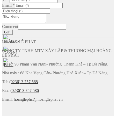
Email
*
Comment
GỬI
HOÀNG LÊ PHÁT
CÔNG TY TNHH MTV XÂY LẮP & THƯƠNG MẠI HOÀNG
LÊ PHÁT
Trụ sở: 98 Phạm Văn Nghị- Phường Thanh Khê – Tp Đà Nẵng.
Nhà máy : 68 Kha Vạng Cân- Phường Hoà Xuân– Tp Đà Nẵng
Tel:
(0236) 3 757 568
Fax:
(0236) 3 757 586
Email:
hoanglephat@hoanglephat.vn