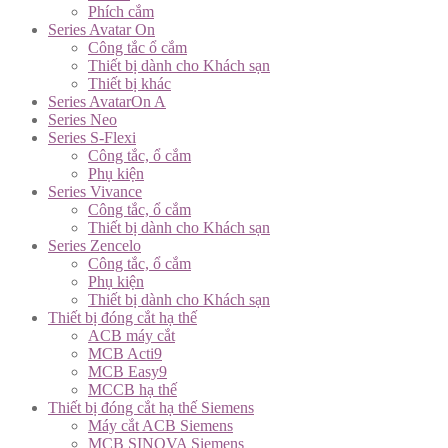
Phích cắm
Series Avatar On
Công tắc ổ cắm
Thiết bị dành cho Khách sạn
Thiết bị khác
Series AvatarOn A
Series Neo
Series S-Flexi
Công tắc, ổ cắm
Phụ kiện
Series Vivance
Công tắc, ổ cắm
Thiết bị dành cho Khách sạn
Series Zencelo
Công tắc, ổ cắm
Phụ kiện
Thiết bị dành cho Khách sạn
Thiết bị đóng cắt hạ thế
ACB máy cắt
MCB Acti9
MCB Easy9
MCCB hạ thế
Thiết bị đóng cắt hạ thế Siemens
Máy cắt ACB Siemens
MCB SINOVA Siemens