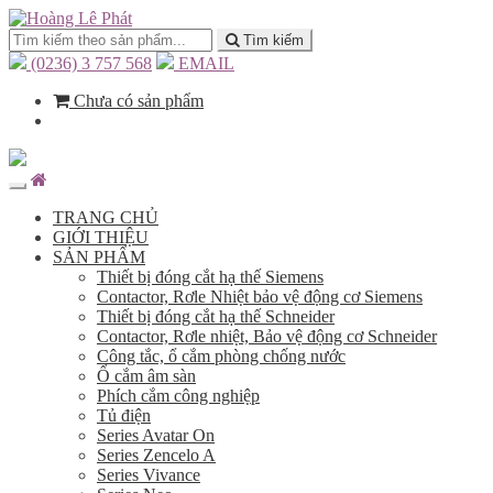
Tìm kiếm
(0236) 3 757 568
EMAIL
Chưa có sản phẩm
TRANG CHỦ
GIỚI THIỆU
SẢN PHẨM
Thiết bị đóng cắt hạ thế Siemens
Contactor, Rơle Nhiệt bảo vệ động cơ Siemens
Thiết bị đóng cắt hạ thế Schneider
Contactor, Rơle nhiệt, Bảo vệ động cơ Schneider
Công tắc, ổ cắm phòng chống nước
Ổ cắm âm sàn
Phích cắm công nghiệp
Tủ điện
Series Avatar On
Series Zencelo A
Series Vivance