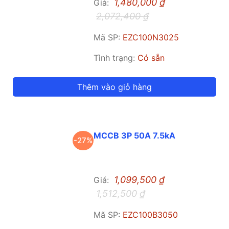
1,480,000
₫
Giá:
2,072,400
₫
Mã SP:
EZC100N3025
Tình trạng:
Có sẵn
Thêm vào giỏ hàng
MCCB 3P 50A 7.5kA
-27%
1,099,500
₫
Giá:
1,512,500
₫
Mã SP:
EZC100B3050