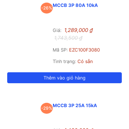
MCCB 3P 80A 10kA
-26%
1,289,000
₫
Giá:
1,743,500
₫
Mã SP:
EZC100F3080
Tình trạng:
Có sẵn
Thêm vào giỏ hàng
MCCB 3P 25A 15kA
-29%