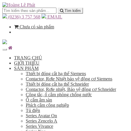
Tìm kiếm
(0236) 3 757 568
EMAIL
Chưa có sản phẩm
TRANG CHỦ
GIỚI THIỆU
SẢN PHẨM
Thiết bị đóng cắt hạ thế Siemens
Contactor, Rơle Nhiệt bảo vệ động cơ Siemens
Thiết bị đóng cắt hạ thế Schneider
Contactor, Rơle nhiệt, Bảo vệ động cơ Schneider
Công tắc, ổ cắm phòng chống nước
Ổ cắm âm sàn
Phích cắm công nghiệp
Tủ điện
Series Avatar On
Series Zencelo A
Series Vivance