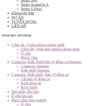
Series Neo
Series AvatarOn A
Series S-Flexi
DỰ ÁN
TUYỂN DỤNG
LIÊN HỆ
DANH MỤC SẢN PHẨM
Công tắc, ổ cắm phòng chống nước
Công tắc, Ngắt điện phòng chống nước
Ổ cắm
Phích Cắm
Contactor, Rơle Nhiệt bảo vệ động cơ Siemens
Contactor Siemens
Rơle nhiệt Siemens
Contactor, Rơle nhiệt, Bảo vệ động cơ
CB bảo vệ động cơ
Khởi động từ
Rơ le nhiệt
Nút nhấn, đèn báo
Ổ cắm âm sàn
Phích cắm công nghiệp
Ổ cắm