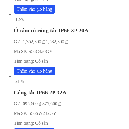
Thêm vào giỏ hàng
-12%
Ổ cắm có công tắc IP66 3P 20A
Giá:
1,352,300
₫
1,532,300
₫
Mã SP:
S56C320GY
Tình trạng:
Có sẵn
Thêm vào giỏ hàng
-21%
Công tắc IP66 2P 32A
Giá:
695,600
₫
875,600
₫
Mã SP:
S56SW232GY
Tình trạng:
Có sẵn