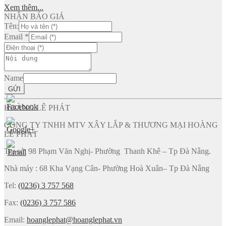
Xem thêm...
NHẬN BÁO GIÁ
Tên:
Email
*
Name
GỬI
HOÀNG LÊ PHÁT
CÔNG TY TNHH MTV XÂY LẮP & THƯƠNG MẠI HOÀNG
LÊ PHÁT
Trụ sở: 98 Phạm Văn Nghị- Phường Thanh Khê – Tp Đà Nẵng.
Nhà máy : 68 Kha Vạng Cân- Phường Hoà Xuân– Tp Đà Nẵng
Tel:
(0236) 3 757 568
Fax:
(0236) 3 757 586
Email:
hoanglephat@hoanglephat.vn