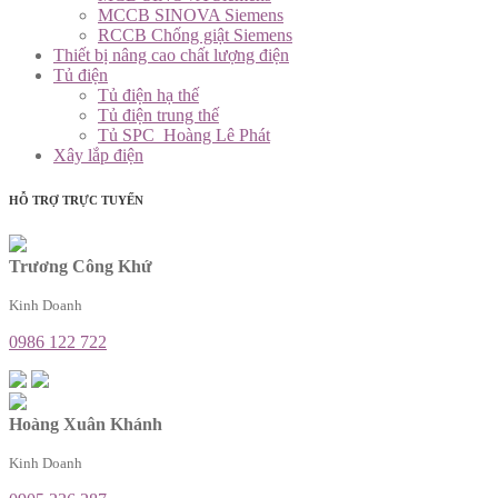
MCCB SINOVA Siemens
RCCB Chống giật Siemens
Thiết bị nâng cao chất lượng điện
Tủ điện
Tủ điện hạ thế
Tủ điện trung thế
Tủ SPC_Hoàng Lê Phát
Xây lắp điện
HỖ TRỢ TRỰC TUYẾN
Trương Công Khứ
Kinh Doanh
0986 122 722
Hoàng Xuân Khánh
Kinh Doanh