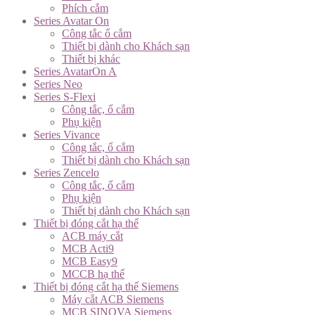
Phích cắm
Series Avatar On
Công tắc ổ cắm
Thiết bị dành cho Khách sạn
Thiết bị khác
Series AvatarOn A
Series Neo
Series S-Flexi
Công tắc, ổ cắm
Phụ kiện
Series Vivance
Công tắc, ổ cắm
Thiết bị dành cho Khách sạn
Series Zencelo
Công tắc, ổ cắm
Phụ kiện
Thiết bị dành cho Khách sạn
Thiết bị đóng cắt hạ thế
ACB máy cắt
MCB Acti9
MCB Easy9
MCCB hạ thế
Thiết bị đóng cắt hạ thế Siemens
Máy cắt ACB Siemens
MCB SINOVA Siemens