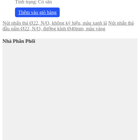
Tình trạng:
Có sẵn
Thêm vào giỏ hàng
Nút nhấn thả Ø22, N/O, không ký hiệu, màu xanh lá
Nút nhấn thả
đầu nấm Ø22, N/O, đường kính Ø40mm, màu vàng
Nhà Phân Phối