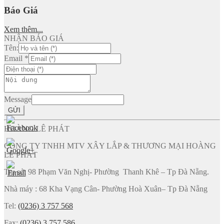
Báo Giá
Xem thêm...
NHẬN BÁO GIÁ
Tên:
Email
*
Message
GỬI
HOÀNG LÊ PHÁT
CÔNG TY TNHH MTV XÂY LẮP & THƯƠNG MẠI HOÀNG
LÊ PHÁT
Trụ sở: 98 Phạm Văn Nghị- Phường Thanh Khê – Tp Đà Nẵng.
Nhà máy : 68 Kha Vạng Cân- Phường Hoà Xuân– Tp Đà Nẵng
Tel:
(0236) 3 757 568
Fax:
(0236) 3 757 586