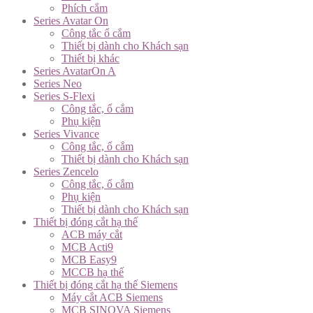
Phích cắm
Series Avatar On
Công tắc ổ cắm
Thiết bị dành cho Khách sạn
Thiết bị khác
Series AvatarOn A
Series Neo
Series S-Flexi
Công tắc, ổ cắm
Phụ kiện
Series Vivance
Công tắc, ổ cắm
Thiết bị dành cho Khách sạn
Series Zencelo
Công tắc, ổ cắm
Phụ kiện
Thiết bị dành cho Khách sạn
Thiết bị đóng cắt hạ thế
ACB máy cắt
MCB Acti9
MCB Easy9
MCCB hạ thế
Thiết bị đóng cắt hạ thế Siemens
Máy cắt ACB Siemens
MCB SINOVA Siemens