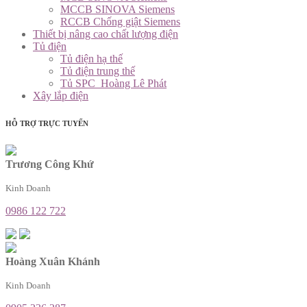
MCCB SINOVA Siemens
RCCB Chống giật Siemens
Thiết bị nâng cao chất lượng điện
Tủ điện
Tủ điện hạ thế
Tủ điện trung thế
Tủ SPC_Hoàng Lê Phát
Xây lắp điện
HỖ TRỢ TRỰC TUYẾN
Trương Công Khứ
Kinh Doanh
0986 122 722
Hoàng Xuân Khánh
Kinh Doanh