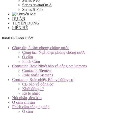
Series Neo
Series AvatarOn A
Series S-Flexi
DỰ ÁN
TUYỂN DỤNG
LIÊN HỆ
DANH MỤC SẢN PHẨM
Công tắc, ổ cắm phòng chống nước
Công tắc, Ngắt điện phòng chống nước
Ổ cắm
Phích Cắm
Contactor, Rơle Nhiệt bảo vệ động cơ Siemens
Contactor Siemens
Rơle nhiệt Siemens
Contactor, Rơle nhiệt, Bảo vệ động cơ
CB bảo vệ động cơ
Khởi động từ
Rơ le nhiệt
Nút nhấn, đèn báo
Ổ cắm âm sàn
Phích cắm công nghiệp
Ổ cắm