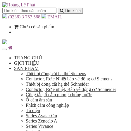
Tìm kiếm
(0236) 3 757 568
EMAIL
Chưa có sản phẩm
TRANG CHỦ
GIỚI THIỆU
SẢN PHẨM
Thiết bị đóng cắt hạ thế Siemens
Contactor, Rơle Nhiệt bảo vệ động cơ Siemens
Thiết bị đóng cắt hạ thế Schneider
Contactor, Rơle nhiệt, Bảo vệ động cơ Schneider
Công tắc, ổ cắm phòng chống nước
Ổ cắm âm sàn
Phích cắm công nghiệp
Tủ điện
Series Avatar On
Series Zencelo A
Series Vivance