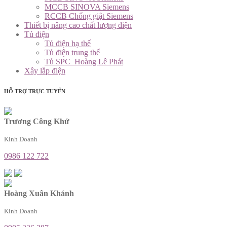
MCCB SINOVA Siemens
RCCB Chống giật Siemens
Thiết bị nâng cao chất lượng điện
Tủ điện
Tủ điện hạ thế
Tủ điện trung thế
Tủ SPC_Hoàng Lê Phát
Xây lắp điện
HỖ TRỢ TRỰC TUYẾN
Trương Công Khứ
Kinh Doanh
0986 122 722
Hoàng Xuân Khánh
Kinh Doanh