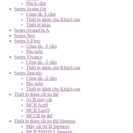
Phích cắm
Series Avatar On
Công tắc ổ cắm
Thiết bị dành cho Khách sạn
Thiết bị khác
Series AvatarOn A
Series Neo
Series S-Flexi
Công tắc, ổ cắm
Phụ kiện
Series Vivance
Công tắc, ổ cắm
Thiết bị dành cho Khách sạn
Series Zencelo
Công tắc, ổ cắm
Phụ kiện
Thiết bị dành cho Khách sạn
Thiết bị đóng cắt hạ thế
ACB máy cắt
MCB Acti9
MCB Easy9
MCCB hạ thế
Thiết bị đóng cắt hạ thế Siemens
Máy cắt ACB Siemens
MCB SINOVA Siemens