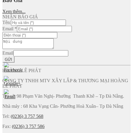
Báo Giá
Xem thêm...
NHẬN BÁO GIÁ
Tên:
Email
*
Email
GỬI
HOÀNG LÊ PHÁT
CÔNG TY TNHH MTV XÂY LẮP & THƯƠNG MẠI HOÀNG
LÊ PHÁT
Trụ sở: 98 Phạm Văn Nghị- Phường Thanh Khê – Tp Đà Nẵng.
Nhà máy : 68 Kha Vạng Cân- Phường Hoà Xuân– Tp Đà Nẵng
Tel:
(0236) 3 757 568
Fax:
(0236) 3 757 586