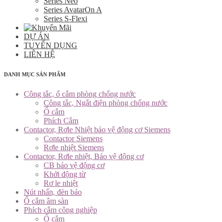
Series Neo
Series AvatarOn A
Series S-Flexi
DỰ ÁN
TUYỂN DỤNG
LIÊN HỆ
DANH MỤC SẢN PHẨM
Công tắc, ổ cắm phòng chống nước
Công tắc, Ngắt điện phòng chống nước
Ổ cắm
Phích Cắm
Contactor, Rơle Nhiệt bảo vệ động cơ Siemens
Contactor Siemens
Rơle nhiệt Siemens
Contactor, Rơle nhiệt, Bảo vệ động cơ
CB bảo vệ động cơ
Khởi động từ
Rơ le nhiệt
Nút nhấn, đèn báo
Ổ cắm âm sàn
Phích cắm công nghiệp
Ổ cắm