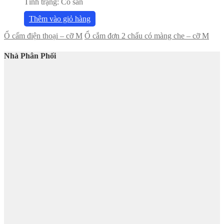
Tình trạng:
Có sẵn
Thêm vào giỏ hàng
Ổ cấm điện thoại – cỡ M
Ổ cắm đơn 2 chấu có màng che – cỡ M
Nhà Phân Phối