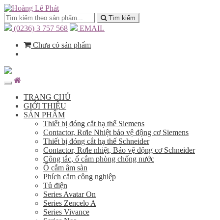
Tìm kiếm
(0236) 3 757 568
EMAIL
Chưa có sản phẩm
TRANG CHỦ
GIỚI THIỆU
SẢN PHẨM
Thiết bị đóng cắt hạ thế Siemens
Contactor, Rơle Nhiệt bảo vệ động cơ Siemens
Thiết bị đóng cắt hạ thế Schneider
Contactor, Rơle nhiệt, Bảo vệ động cơ Schneider
Công tắc, ổ cắm phòng chống nước
Ổ cắm âm sàn
Phích cắm công nghiệp
Tủ điện
Series Avatar On
Series Zencelo A
Series Vivance