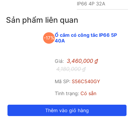
IP66 4P 32A
Sản phẩm liên quan
Ổ cắm có công tắc IP66 5P
-17%
40A
3,460,000
₫
Giá:
4,180,000
₫
Mã SP:
S56C540GY
Tình trạng:
Có sẵn
Thêm vào giỏ hàng