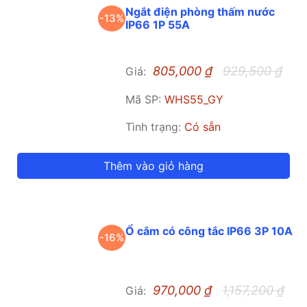
Ngắt điện phòng thấm nước
-13%
IP66 1P 55A
805,000
₫
929,500
₫
Giá:
Mã SP:
WHS55_GY
Tình trạng:
Có sẵn
Thêm vào giỏ hàng
Ổ cắm có công tắc IP66 3P 10A
-16%
970,000
₫
1,157,200
₫
Giá: