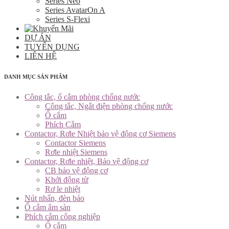
Series Neo
Series AvatarOn A
Series S-Flexi
DỰ ÁN
TUYỂN DỤNG
LIÊN HỆ
DANH MỤC SẢN PHẨM
Công tắc, ổ cắm phòng chống nước
Công tắc, Ngắt điện phòng chống nước
Ổ cắm
Phích Cắm
Contactor, Rơle Nhiệt bảo vệ động cơ Siemens
Contactor Siemens
Rơle nhiệt Siemens
Contactor, Rơle nhiệt, Bảo vệ động cơ
CB bảo vệ động cơ
Khởi động từ
Rơ le nhiệt
Nút nhấn, đèn báo
Ổ cắm âm sàn
Phích cắm công nghiệp
Ổ cắm