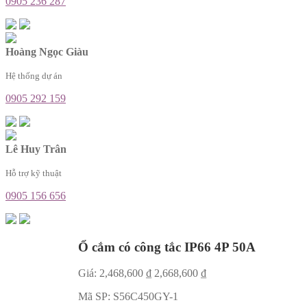
0905 236 287
Hoàng Ngọc Giàu
Hệ thống dự án
0905 292 159
Lê Huy Trân
Hỗ trợ kỹ thuật
0905 156 656
Ổ cắm có công tắc IP66 4P 50A
Giá:
2,468,600
₫
2,668,600
₫
Mã SP:
S56C450GY-1