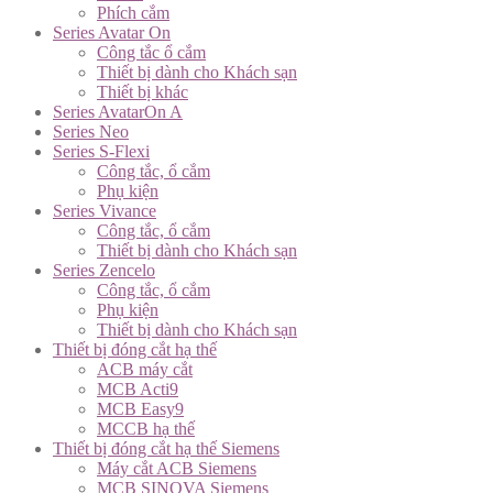
Phích cắm
Series Avatar On
Công tắc ổ cắm
Thiết bị dành cho Khách sạn
Thiết bị khác
Series AvatarOn A
Series Neo
Series S-Flexi
Công tắc, ổ cắm
Phụ kiện
Series Vivance
Công tắc, ổ cắm
Thiết bị dành cho Khách sạn
Series Zencelo
Công tắc, ổ cắm
Phụ kiện
Thiết bị dành cho Khách sạn
Thiết bị đóng cắt hạ thế
ACB máy cắt
MCB Acti9
MCB Easy9
MCCB hạ thế
Thiết bị đóng cắt hạ thế Siemens
Máy cắt ACB Siemens
MCB SINOVA Siemens