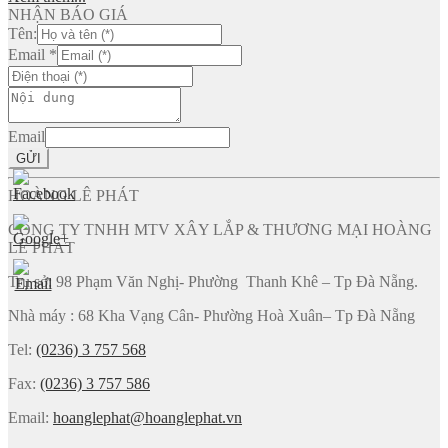
NHẬN BÁO GIÁ
Tên:
Email
*
Email
GỬI
HOÀNG LÊ PHÁT
CÔNG TY TNHH MTV XÂY LẮP & THƯƠNG MẠI HOÀNG
LÊ PHÁT
Trụ sở: 98 Phạm Văn Nghị- Phường Thanh Khê – Tp Đà Nẵng.
Nhà máy : 68 Kha Vạng Cân- Phường Hoà Xuân– Tp Đà Nẵng
Tel:
(0236) 3 757 568
Fax:
(0236) 3 757 586
Email:
hoanglephat@hoanglephat.vn