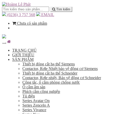
Tìm kiếm
(0236) 3 757 568
EMAIL
Chưa có sản phẩm
TRANG CHỦ
GIỚI THIỆU
SẢN PHẨM
Thiết bị đóng cắt hạ thế Siemens
Contactor, Rơle Nhiệt bảo vệ động cơ Siemens
Thiết bị đóng cắt hạ thế Schneider
Contactor, Rơle nhiệt, Bảo vệ động cơ Schneider
Công tắc, ổ cắm phòng chống nước
Ổ cắm âm sàn
Phích cắm công nghiệp
Tủ điện
Series Avatar On
Series Zencelo A
Series Vivance