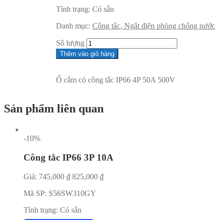
Tình trạng:
Có sẵn
Danh mục:
Công tắc, Ngắt điện phòng chống nước
Sô lượng
Thêm vào giỏ hàng
Ổ cắm có công tắc IP66 4P 50A 500V
Sản phẩm liên quan
-10%
Công tắc IP66 3P 10A
Giá:
745,000
₫
825,000
₫
Mã SP:
S56SW310GY
Tình trạng:
Có sẵn