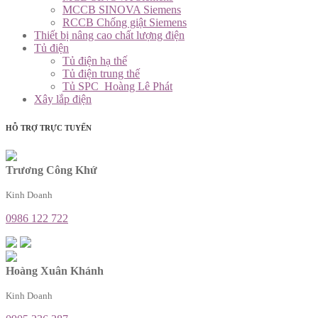
MCCB SINOVA Siemens
RCCB Chống giật Siemens
Thiết bị nâng cao chất lượng điện
Tủ điện
Tủ điện hạ thế
Tủ điện trung thế
Tủ SPC_Hoàng Lê Phát
Xây lắp điện
HỖ TRỢ TRỰC TUYẾN
Trương Công Khứ
Kinh Doanh
0986 122 722
Hoàng Xuân Khánh
Kinh Doanh