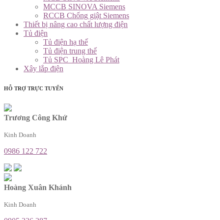
MCCB SINOVA Siemens
RCCB Chống giật Siemens
Thiết bị nâng cao chất lượng điện
Tủ điện
Tủ điện hạ thế
Tủ điện trung thế
Tủ SPC_Hoàng Lê Phát
Xây lắp điện
HỖ TRỢ TRỰC TUYẾN
Trương Công Khứ
Kinh Doanh
0986 122 722
Hoàng Xuân Khánh
Kinh Doanh