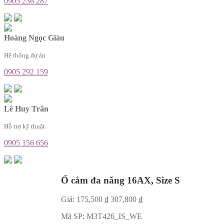
0905 236 287
Hoàng Ngọc Giàu
Hệ thống dự án
0905 292 159
Lê Huy Trân
Hỗ trợ kỹ thuật
0905 156 656
Ổ cắm đa năng 16AX, Size S
Giá:
175,500
₫
307,800
₫
Mã SP:
M3T426_IS_WE