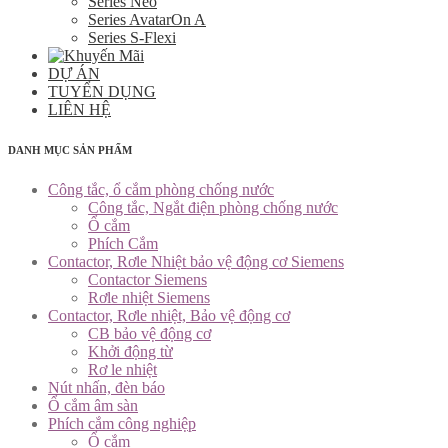
Series Neo
Series AvatarOn A
Series S-Flexi
DỰ ÁN
TUYỂN DỤNG
LIÊN HỆ
DANH MỤC SẢN PHẨM
Công tắc, ổ cắm phòng chống nước
Công tắc, Ngắt điện phòng chống nước
Ổ cắm
Phích Cắm
Contactor, Rơle Nhiệt bảo vệ động cơ Siemens
Contactor Siemens
Rơle nhiệt Siemens
Contactor, Rơle nhiệt, Bảo vệ động cơ
CB bảo vệ động cơ
Khởi động từ
Rơ le nhiệt
Nút nhấn, đèn báo
Ổ cắm âm sàn
Phích cắm công nghiệp
Ổ cắm