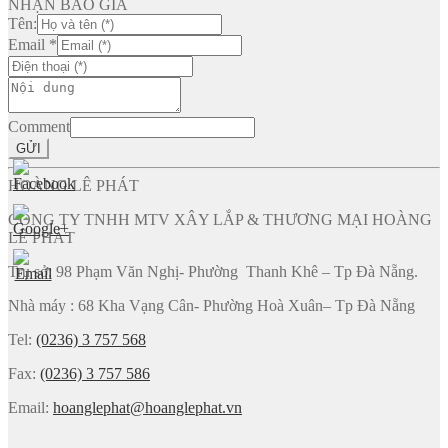
NHẬN BÁO GIÁ
Tên:
Email
*
Comment
GỬI
HOÀNG LÊ PHÁT
CÔNG TY TNHH MTV XÂY LẮP & THƯƠNG MẠI HOÀNG
LÊ PHÁT
Trụ sở: 98 Phạm Văn Nghị- Phường Thanh Khê – Tp Đà Nẵng.
Nhà máy : 68 Kha Vạng Cân- Phường Hoà Xuân– Tp Đà Nẵng
Tel:
(0236) 3 757 568
Fax:
(0236) 3 757 586
Email:
hoanglephat@hoanglephat.vn