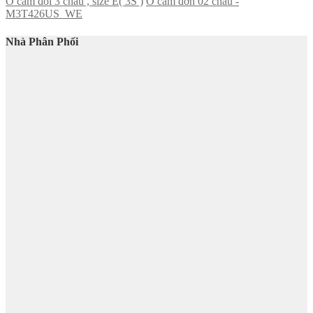
Ổ cắm đôi 3 chấu , size E( 3S )
Ổ cắm đơn 02 chấu -
M3T426US_WE
Nhà Phân Phối