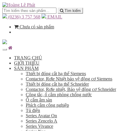
Tìm kiếm
(0236) 3 757 568
EMAIL
Chưa có sản phẩm
TRANG CHỦ
GIỚI THIỆU
SẢN PHẨM
Thiết bị đóng cắt hạ thế Siemens
Contactor, Rơle Nhiệt bảo vệ động cơ Siemens
Thiết bị đóng cắt hạ thế Schneider
Contactor, Rơle nhiệt, Bảo vệ động cơ Schneider
Công tắc, ổ cắm phòng chống nước
Ổ cắm âm sàn
Phích cắm công nghiệp
Tủ điện
Series Avatar On
Series Zencelo A
Series Vivance