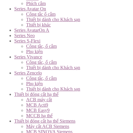
Phích cắm
Series Avatar On
Công tắc ổ cắm
Thiết bị dành cho Khách sạn
Thiết bị khác
Series AvatarOn A
Series Neo
Series S-Flexi
Công tắc, ổ cắm
Phụ kiện
Series Vivance
Công tắc, ổ cắm
Thiết bị dành cho Khách sạn
Series Zencelo
Công tắc, ổ cắm
Phụ kiện
Thiết bị dành cho Khách sạn
Thiết bị đóng cắt hạ thế
ACB máy cắt
MCB Acti9
MCB Easy9
MCCB hạ thế
Thiết bị đóng cắt hạ thế Siemens
Máy cắt ACB Siemens
MCB SINOVA Siemens