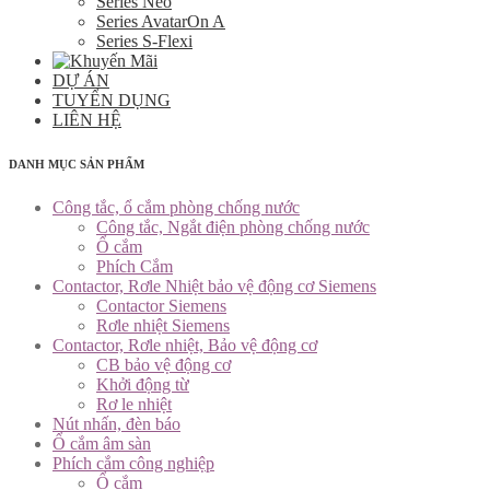
Series Neo
Series AvatarOn A
Series S-Flexi
DỰ ÁN
TUYỂN DỤNG
LIÊN HỆ
DANH MỤC SẢN PHẨM
Công tắc, ổ cắm phòng chống nước
Công tắc, Ngắt điện phòng chống nước
Ổ cắm
Phích Cắm
Contactor, Rơle Nhiệt bảo vệ động cơ Siemens
Contactor Siemens
Rơle nhiệt Siemens
Contactor, Rơle nhiệt, Bảo vệ động cơ
CB bảo vệ động cơ
Khởi động từ
Rơ le nhiệt
Nút nhấn, đèn báo
Ổ cắm âm sàn
Phích cắm công nghiệp
Ổ cắm