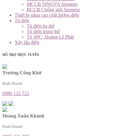
MCCB SINOVA Siemens
RCCB Chống giật Siemens
Thiết bị nâng cao chất lượng điện
Tủ điện
Tủ điện hạ thế
Tủ điện trung thế
Tủ SPC_Hoàng Lê Phát
Xây lắp điện
HỖ TRỢ TRỰC TUYẾN
Trương Công Khứ
Kinh Doanh
0986 122 722
Hoàng Xuân Khánh
Kinh Doanh