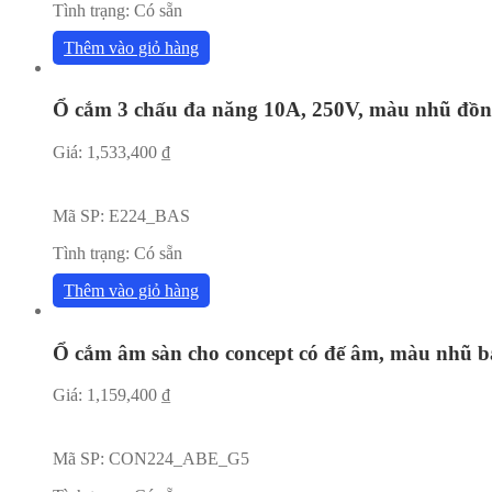
Tình trạng:
Có sẵn
Thêm vào giỏ hàng
Ổ cắm 3 chấu đa năng 10A, 250V, màu nhũ đồ
Giá:
1,533,400
₫
Mã SP:
E224_BAS
Tình trạng:
Có sẵn
Thêm vào giỏ hàng
Ổ cắm âm sàn cho concept có đế âm, màu nhũ b
Giá:
1,159,400
₫
Mã SP:
CON224_ABE_G5