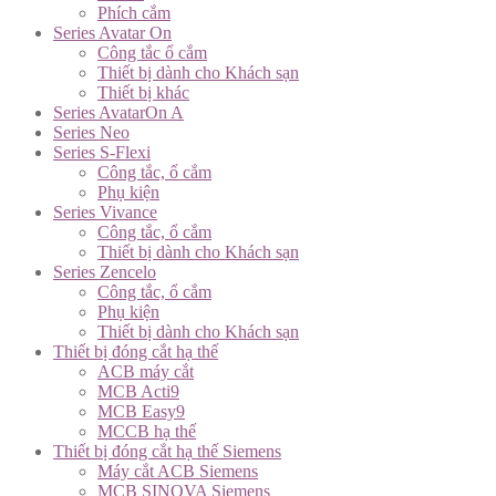
Phích cắm
Series Avatar On
Công tắc ổ cắm
Thiết bị dành cho Khách sạn
Thiết bị khác
Series AvatarOn A
Series Neo
Series S-Flexi
Công tắc, ổ cắm
Phụ kiện
Series Vivance
Công tắc, ổ cắm
Thiết bị dành cho Khách sạn
Series Zencelo
Công tắc, ổ cắm
Phụ kiện
Thiết bị dành cho Khách sạn
Thiết bị đóng cắt hạ thế
ACB máy cắt
MCB Acti9
MCB Easy9
MCCB hạ thế
Thiết bị đóng cắt hạ thế Siemens
Máy cắt ACB Siemens
MCB SINOVA Siemens