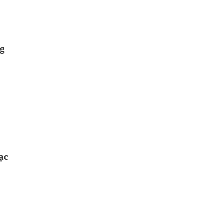
ng
ạc