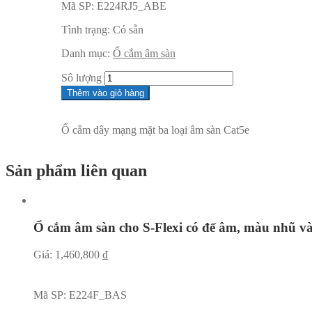
Mã SP:
E224RJ5_ABE
Tình trạng:
Có sẵn
Danh mục:
Ổ cắm âm sàn
Sô lượng
Thêm vào giỏ hàng
Ổ cắm dây mạng mặt ba loại âm sàn Cat5e
Sản phẩm liên quan
Ổ cắm âm sàn cho S-Flexi có đế âm, màu nhũ v
Giá:
1,460,800
₫
Mã SP:
E224F_BAS