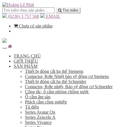
Tìm kiếm
(0236) 3 757 568
EMAIL
Chưa có sản phẩm
TRANG CHỦ
GIỚI THIỆU
SẢN PHẨM
Thiết bị đóng cắt hạ thế Siemens
Contactor, Rơle Nhiệt bảo vệ động cơ Siemens
Thiết bị đóng cắt hạ thế Schneider
Contactor, Rơle nhiệt, Bảo vệ động cơ Schneider
Công tắc, ổ cắm phòng chống nước
Ổ cắm âm sàn
Phích cắm công nghiệp
Tủ điện
Series Avatar On
Series Zencelo A
Series Vivance