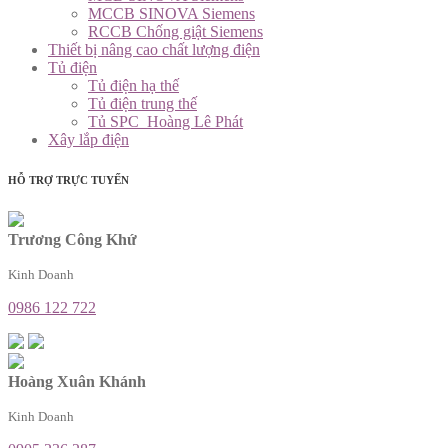
MCCB SINOVA Siemens
RCCB Chống giật Siemens
Thiết bị nâng cao chất lượng điện
Tủ điện
Tủ điện hạ thế
Tủ điện trung thế
Tủ SPC_Hoàng Lê Phát
Xây lắp điện
HỖ TRỢ TRỰC TUYẾN
Trương Công Khứ
Kinh Doanh
0986 122 722
Hoàng Xuân Khánh
Kinh Doanh