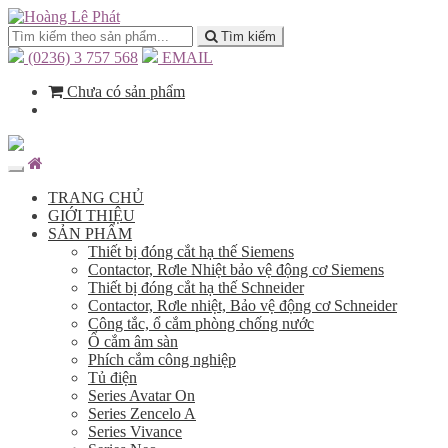
Tìm kiếm
(0236) 3 757 568
EMAIL
Chưa có sản phẩm
TRANG CHỦ
GIỚI THIỆU
SẢN PHẨM
Thiết bị đóng cắt hạ thế Siemens
Contactor, Rơle Nhiệt bảo vệ động cơ Siemens
Thiết bị đóng cắt hạ thế Schneider
Contactor, Rơle nhiệt, Bảo vệ động cơ Schneider
Công tắc, ổ cắm phòng chống nước
Ổ cắm âm sàn
Phích cắm công nghiệp
Tủ điện
Series Avatar On
Series Zencelo A
Series Vivance