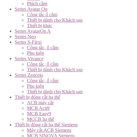
Phích cắm
Series Avatar On
Công tắc ổ cắm
Thiết bị dành cho Khách sạn
Thiết bị khác
Series AvatarOn A
Series Neo
Series S-Flexi
Công tắc, ổ cắm
Phụ kiện
Series Vivance
Công tắc, ổ cắm
Thiết bị dành cho Khách sạn
Series Zencelo
Công tắc, ổ cắm
Phụ kiện
Thiết bị dành cho Khách sạn
Thiết bị đóng cắt hạ thế
ACB máy cắt
MCB Acti9
MCB Easy9
MCCB hạ thế
Thiết bị đóng cắt hạ thế Siemens
Máy cắt ACB Siemens
MCB SINOVA Siemens