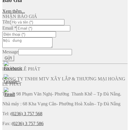
Báo Giá
Xem thêm...
NHẬN BÁO GIÁ
Tên:
Email
*
Message
GỬI
HOÀNG LÊ PHÁT
CÔNG TY TNHH MTV XÂY LẮP & THƯƠNG MẠI HOÀNG
LÊ PHÁT
Trụ sở: 98 Phạm Văn Nghị- Phường Thanh Khê – Tp Đà Nẵng.
Nhà máy : 68 Kha Vạng Cân- Phường Hoà Xuân– Tp Đà Nẵng
Tel:
(0236) 3 757 568
Fax:
(0236) 3 757 586