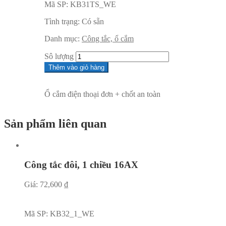
Mã SP:
KB31TS_WE
Tình trạng:
Có sẵn
Danh mục:
Công tắc, ổ cắm
Sô lượng
Thêm vào giỏ hàng
Ổ cắm điện thoại đơn + chốt an toàn
Sản phẩm liên quan
Công tắc đôi, 1 chiều 16AX
Giá:
72,600
₫
Mã SP:
KB32_1_WE