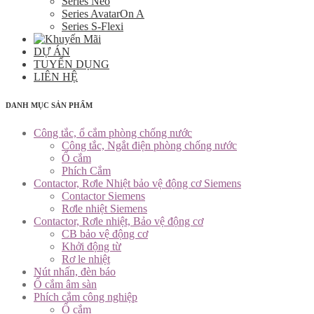
Series Neo
Series AvatarOn A
Series S-Flexi
DỰ ÁN
TUYỂN DỤNG
LIÊN HỆ
DANH MỤC SẢN PHẨM
Công tắc, ổ cắm phòng chống nước
Công tắc, Ngắt điện phòng chống nước
Ổ cắm
Phích Cắm
Contactor, Rơle Nhiệt bảo vệ động cơ Siemens
Contactor Siemens
Rơle nhiệt Siemens
Contactor, Rơle nhiệt, Bảo vệ động cơ
CB bảo vệ động cơ
Khởi động từ
Rơ le nhiệt
Nút nhấn, đèn báo
Ổ cắm âm sàn
Phích cắm công nghiệp
Ổ cắm