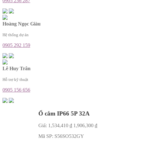
0905 236 287
Hoàng Ngọc Giàu
Hệ thống dự án
0905 292 159
Lê Huy Trân
Hỗ trợ kỹ thuật
0905 156 656
Ổ cắm IP66 5P 32A
Giá:
1,534,410
₫
1,906,300
₫
Mã SP:
S56SO532GY