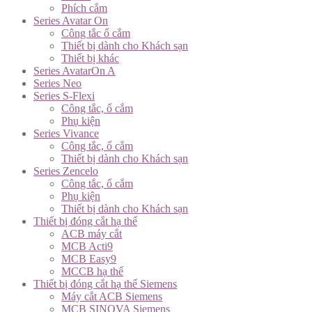
Phích cắm
Series Avatar On
Công tắc ổ cắm
Thiết bị dành cho Khách sạn
Thiết bị khác
Series AvatarOn A
Series Neo
Series S-Flexi
Công tắc, ổ cắm
Phụ kiện
Series Vivance
Công tắc, ổ cắm
Thiết bị dành cho Khách sạn
Series Zencelo
Công tắc, ổ cắm
Phụ kiện
Thiết bị dành cho Khách sạn
Thiết bị đóng cắt hạ thế
ACB máy cắt
MCB Acti9
MCB Easy9
MCCB hạ thế
Thiết bị đóng cắt hạ thế Siemens
Máy cắt ACB Siemens
MCB SINOVA Siemens