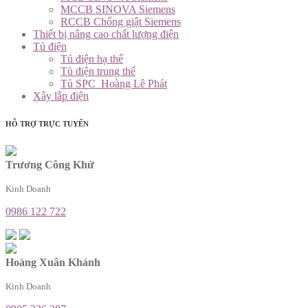
MCCB SINOVA Siemens
RCCB Chống giật Siemens
Thiết bị nâng cao chất lượng điện
Tủ điện
Tủ điện hạ thế
Tủ điện trung thế
Tủ SPC_Hoàng Lê Phát
Xây lắp điện
HỖ TRỢ TRỰC TUYẾN
Trương Công Khứ
Kinh Doanh
0986 122 722
Hoàng Xuân Khánh
Kinh Doanh