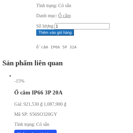
Tình trạng:
Có sẵn
Danh mục:
Ổ cắm
Sô lượng
Thêm vào giỏ hàng
Ổ cắm IP66 5P 32A
Sản phẩm liên quan
-15%
Ổ cắm IP66 3P 20A
Giá:
921,530
₫
1,087,900
₫
Mã SP:
S56SO320GY
Tình trạng:
Có sẵn