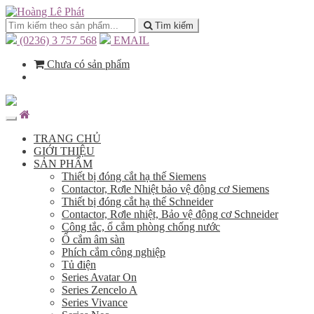
Tìm kiếm
(0236) 3 757 568
EMAIL
Chưa có sản phẩm
TRANG CHỦ
GIỚI THIỆU
SẢN PHẨM
Thiết bị đóng cắt hạ thế Siemens
Contactor, Rơle Nhiệt bảo vệ động cơ Siemens
Thiết bị đóng cắt hạ thế Schneider
Contactor, Rơle nhiệt, Bảo vệ động cơ Schneider
Công tắc, ổ cắm phòng chống nước
Ổ cắm âm sàn
Phích cắm công nghiệp
Tủ điện
Series Avatar On
Series Zencelo A
Series Vivance