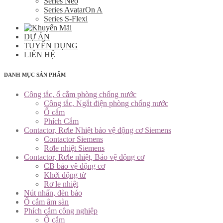
Series Neo
Series AvatarOn A
Series S-Flexi
DỰ ÁN
TUYỂN DỤNG
LIÊN HỆ
DANH MỤC SẢN PHẨM
Công tắc, ổ cắm phòng chống nước
Công tắc, Ngắt điện phòng chống nước
Ổ cắm
Phích Cắm
Contactor, Rơle Nhiệt bảo vệ động cơ Siemens
Contactor Siemens
Rơle nhiệt Siemens
Contactor, Rơle nhiệt, Bảo vệ động cơ
CB bảo vệ động cơ
Khởi động từ
Rơ le nhiệt
Nút nhấn, đèn báo
Ổ cắm âm sàn
Phích cắm công nghiệp
Ổ cắm