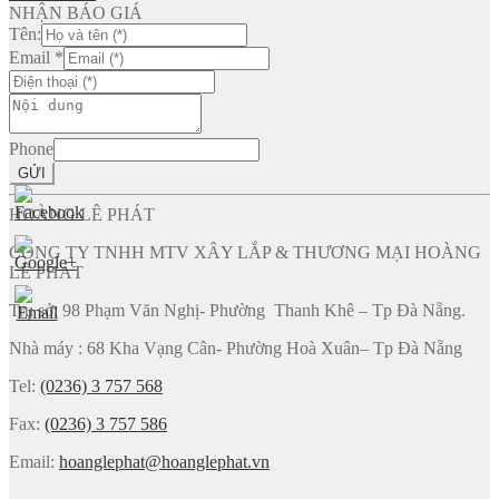
NHẬN BÁO GIÁ
Tên:
Email
*
Phone
GỬI
HOÀNG LÊ PHÁT
CÔNG TY TNHH MTV XÂY LẮP & THƯƠNG MẠI HOÀNG
LÊ PHÁT
Trụ sở: 98 Phạm Văn Nghị- Phường Thanh Khê – Tp Đà Nẵng.
Nhà máy : 68 Kha Vạng Cân- Phường Hoà Xuân– Tp Đà Nẵng
Tel:
(0236) 3 757 568
Fax:
(0236) 3 757 586
Email:
hoanglephat@hoanglephat.vn