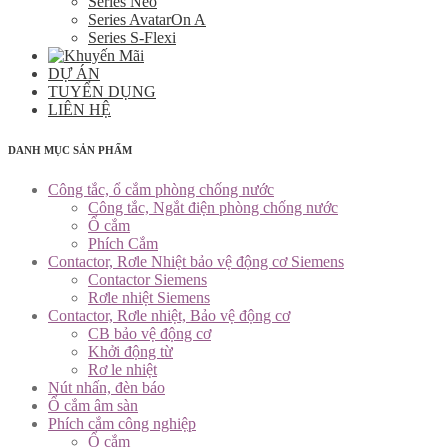
Series Neo
Series AvatarOn A
Series S-Flexi
DỰ ÁN
TUYỂN DỤNG
LIÊN HỆ
DANH MỤC SẢN PHẨM
Công tắc, ổ cắm phòng chống nước
Công tắc, Ngắt điện phòng chống nước
Ổ cắm
Phích Cắm
Contactor, Rơle Nhiệt bảo vệ động cơ Siemens
Contactor Siemens
Rơle nhiệt Siemens
Contactor, Rơle nhiệt, Bảo vệ động cơ
CB bảo vệ động cơ
Khởi động từ
Rơ le nhiệt
Nút nhấn, đèn báo
Ổ cắm âm sàn
Phích cắm công nghiệp
Ổ cắm