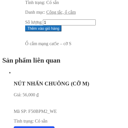
Tình trạng:
Có sẵn
Danh mục:
Công tắc, ổ cắm
Sô lượng
Thêm vào giỏ hàng
Ổ cắm mạng cat5e – cỡ S
Sản phẩm liên quan
NÚT NHẤN CHUÔNG (CỠ M)
Giá:
56,000
₫
Mã SP:
F50BPM2_WE
Tình trạng:
Có sẵn