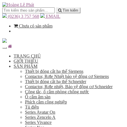
Tìm kiếm
(0236) 3 757 568
EMAIL
Chưa có sản phẩm
TRANG CHỦ
GIỚI THIỆU
SẢN PHẨM
Thiết bị đóng cắt hạ thế Siemens
Contactor, Rơle Nhiệt bảo vệ động cơ Siemens
Thiết bị đóng cắt hạ thế Schneider
Contactor, Rơle nhiệt, Bảo vệ động cơ Schneider
Công tắc, ổ cắm phòng chống nước
Ổ cắm âm sàn
Phích cắm công nghiệp
Tủ điện
Series Avatar On
Series Zencelo A
Series Vivance