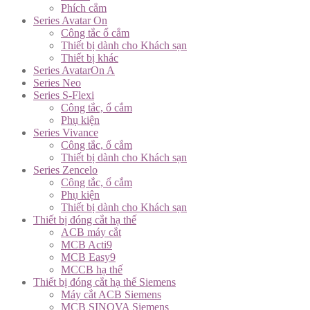
Phích cắm
Series Avatar On
Công tắc ổ cắm
Thiết bị dành cho Khách sạn
Thiết bị khác
Series AvatarOn A
Series Neo
Series S-Flexi
Công tắc, ổ cắm
Phụ kiện
Series Vivance
Công tắc, ổ cắm
Thiết bị dành cho Khách sạn
Series Zencelo
Công tắc, ổ cắm
Phụ kiện
Thiết bị dành cho Khách sạn
Thiết bị đóng cắt hạ thế
ACB máy cắt
MCB Acti9
MCB Easy9
MCCB hạ thế
Thiết bị đóng cắt hạ thế Siemens
Máy cắt ACB Siemens
MCB SINOVA Siemens