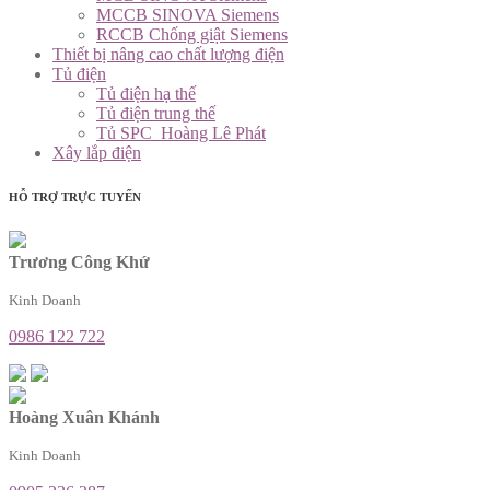
MCCB SINOVA Siemens
RCCB Chống giật Siemens
Thiết bị nâng cao chất lượng điện
Tủ điện
Tủ điện hạ thế
Tủ điện trung thế
Tủ SPC_Hoàng Lê Phát
Xây lắp điện
HỖ TRỢ TRỰC TUYẾN
Trương Công Khứ
Kinh Doanh
0986 122 722
Hoàng Xuân Khánh
Kinh Doanh