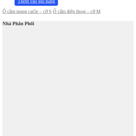
Thêm vào giỏ hàng
Ổ cắm mạng cat5e – cỡ S
Ổ cấm điện thoại – cỡ M
Nhà Phân Phối