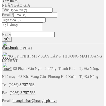
Xem thêm...
NHẬN BÁO GIÁ
Tên:
Email
*
Name
GỬI
HOÀNG LÊ PHÁT
CÔNG TY TNHH MTV XÂY LẮP & THƯƠNG MẠI HOÀNG
LÊ PHÁT
Trụ sở: 98 Phạm Văn Nghị- Phường Thanh Khê – Tp Đà Nẵng.
Nhà máy : 68 Kha Vạng Cân- Phường Hoà Xuân– Tp Đà Nẵng
Tel:
(0236) 3 757 568
Fax:
(0236) 3 757 586
Email:
hoanglephat@hoanglephat.vn