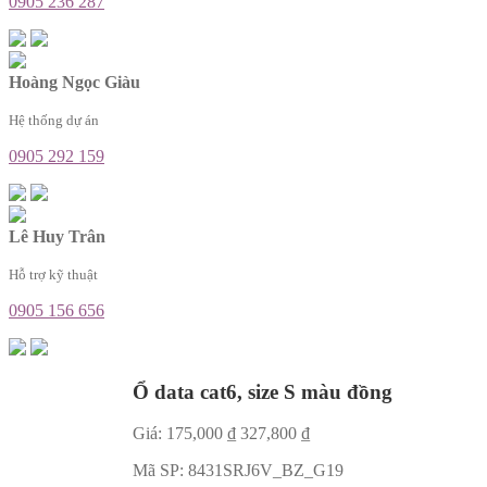
0905 236 287
Hoàng Ngọc Giàu
Hệ thống dự án
0905 292 159
Lê Huy Trân
Hỗ trợ kỹ thuật
0905 156 656
Ổ data cat6, size S màu đồng
Giá:
175,000
₫
327,800
₫
Mã SP:
8431SRJ6V_BZ_G19