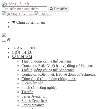
Tìm kiếm
(0236) 3 757 568
EMAIL
Chưa có sản phẩm
TRANG CHỦ
GIỚI THIỆU
SẢN PHẨM
Thiết bị đóng cắt hạ thế Siemens
Contactor, Rơle Nhiệt bảo vệ động cơ Siemens
Thiết bị đóng cắt hạ thế Schneider
Contactor, Rơle nhiệt, Bảo vệ động cơ Schneider
Công tắc, ổ cắm phòng chống nước
Ổ cắm âm sàn
Phích cắm công nghiệp
Tủ điện
Series Avatar On
Series Zencelo A
Series Vivance