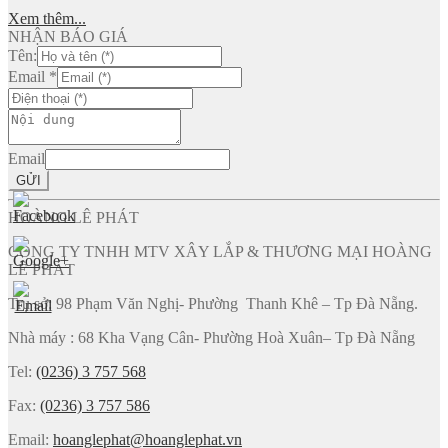
Xem thêm...
NHẬN BÁO GIÁ
Tên:
Email
*
Email
GỬI
HOÀNG LÊ PHÁT
CÔNG TY TNHH MTV XÂY LẮP & THƯƠNG MẠI HOÀNG
LÊ PHÁT
Trụ sở: 98 Phạm Văn Nghị- Phường Thanh Khê – Tp Đà Nẵng.
Nhà máy : 68 Kha Vạng Cân- Phường Hoà Xuân– Tp Đà Nẵng
Tel:
(0236) 3 757 568
Fax:
(0236) 3 757 586
Email:
hoanglephat@hoanglephat.vn