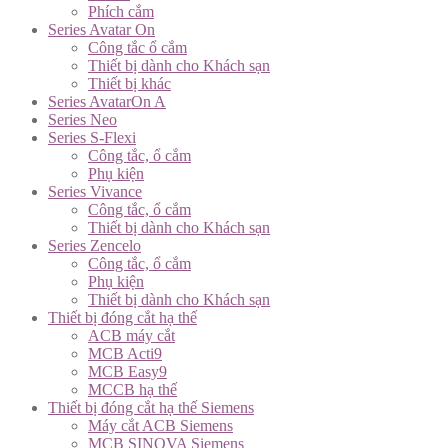
Phích cắm
Series Avatar On
Công tắc ổ cắm
Thiết bị dành cho Khách sạn
Thiết bị khác
Series AvatarOn A
Series Neo
Series S-Flexi
Công tắc, ổ cắm
Phụ kiện
Series Vivance
Công tắc, ổ cắm
Thiết bị dành cho Khách sạn
Series Zencelo
Công tắc, ổ cắm
Phụ kiện
Thiết bị dành cho Khách sạn
Thiết bị đóng cắt hạ thế
ACB máy cắt
MCB Acti9
MCB Easy9
MCCB hạ thế
Thiết bị đóng cắt hạ thế Siemens
Máy cắt ACB Siemens
MCB SINOVA Siemens