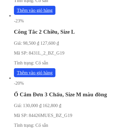
Tình trạng:
Có sẵn
Thêm vào giỏ hàng
-23%
Công Tắc 2 Chiều, Size L
Giá:
98,500
₫
127,600
₫
Mã SP:
8431L_2_BZ_G19
Tình trạng:
Có sẵn
Thêm vào giỏ hàng
-20%
Ổ Cắm Đơn 3 Chấu, Size M màu đồng
Giá:
130,000
₫
162,800
₫
Mã SP:
84426MUES_BZ_G19
Tình trạng:
Có sẵn