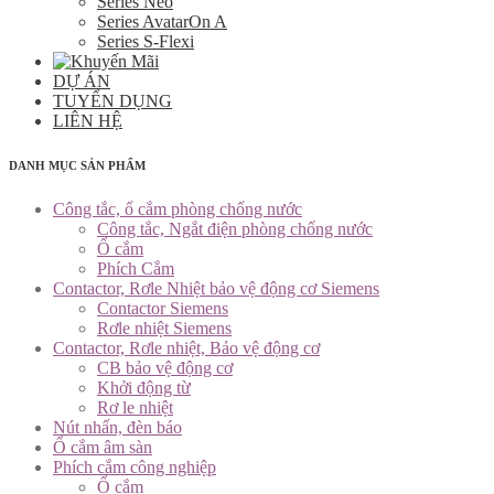
Series Neo
Series AvatarOn A
Series S-Flexi
DỰ ÁN
TUYỂN DỤNG
LIÊN HỆ
DANH MỤC SẢN PHẨM
Công tắc, ổ cắm phòng chống nước
Công tắc, Ngắt điện phòng chống nước
Ổ cắm
Phích Cắm
Contactor, Rơle Nhiệt bảo vệ động cơ Siemens
Contactor Siemens
Rơle nhiệt Siemens
Contactor, Rơle nhiệt, Bảo vệ động cơ
CB bảo vệ động cơ
Khởi động từ
Rơ le nhiệt
Nút nhấn, đèn báo
Ổ cắm âm sàn
Phích cắm công nghiệp
Ổ cắm