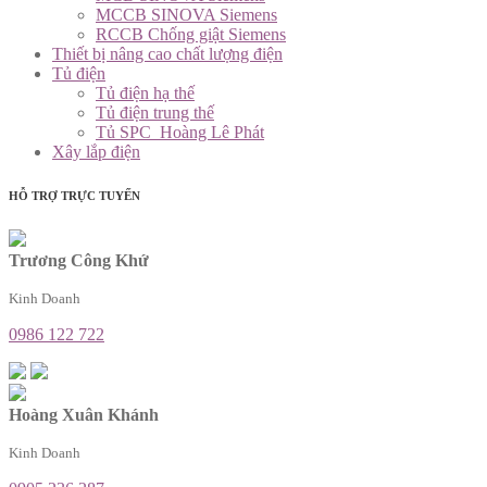
MCCB SINOVA Siemens
RCCB Chống giật Siemens
Thiết bị nâng cao chất lượng điện
Tủ điện
Tủ điện hạ thế
Tủ điện trung thế
Tủ SPC_Hoàng Lê Phát
Xây lắp điện
HỖ TRỢ TRỰC TUYẾN
Trương Công Khứ
Kinh Doanh
0986 122 722
Hoàng Xuân Khánh
Kinh Doanh