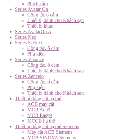
Phích cắm
Series Avatar On
Công tắc ổ cắm
Thiết bị dành cho Khách sạn
Thiết bị khác
Series AvatarOn A
Series Neo
Series S-Flexi
Công tắc, ổ cắm
Phụ kiện
Series Vivance
Công tắc, ổ cắm
Thiết bị dành cho Khách sạn
Series Zencelo
Công tắc, ổ cắm
Phụ kiện
Thiết bị dành cho Khách sạn
Thiết bị đóng cắt hạ thế
ACB máy cắt
MCB Acti9
MCB Easy9
MCCB hạ thế
Thiết bị đóng cắt hạ thế Siemens
Máy cắt ACB Siemens
MCB SINOVA Siemens