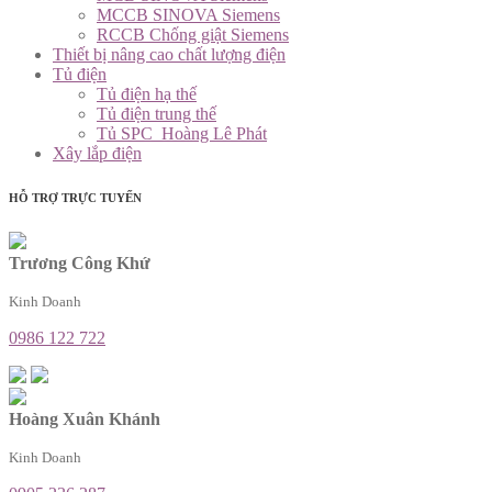
MCCB SINOVA Siemens
RCCB Chống giật Siemens
Thiết bị nâng cao chất lượng điện
Tủ điện
Tủ điện hạ thế
Tủ điện trung thế
Tủ SPC_Hoàng Lê Phát
Xây lắp điện
HỖ TRỢ TRỰC TUYẾN
Trương Công Khứ
Kinh Doanh
0986 122 722
Hoàng Xuân Khánh
Kinh Doanh