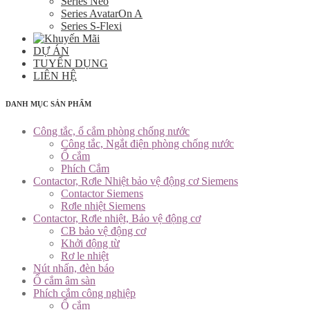
Series Neo
Series AvatarOn A
Series S-Flexi
DỰ ÁN
TUYỂN DỤNG
LIÊN HỆ
DANH MỤC SẢN PHẨM
Công tắc, ổ cắm phòng chống nước
Công tắc, Ngắt điện phòng chống nước
Ổ cắm
Phích Cắm
Contactor, Rơle Nhiệt bảo vệ động cơ Siemens
Contactor Siemens
Rơle nhiệt Siemens
Contactor, Rơle nhiệt, Bảo vệ động cơ
CB bảo vệ động cơ
Khởi động từ
Rơ le nhiệt
Nút nhấn, đèn báo
Ổ cắm âm sàn
Phích cắm công nghiệp
Ổ cắm