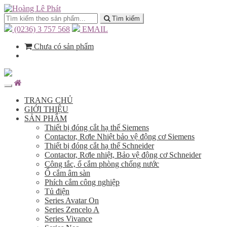
Tìm kiếm
(0236) 3 757 568
EMAIL
Chưa có sản phẩm
TRANG CHỦ
GIỚI THIỆU
SẢN PHẨM
Thiết bị đóng cắt hạ thế Siemens
Contactor, Rơle Nhiệt bảo vệ động cơ Siemens
Thiết bị đóng cắt hạ thế Schneider
Contactor, Rơle nhiệt, Bảo vệ động cơ Schneider
Công tắc, ổ cắm phòng chống nước
Ổ cắm âm sàn
Phích cắm công nghiệp
Tủ điện
Series Avatar On
Series Zencelo A
Series Vivance