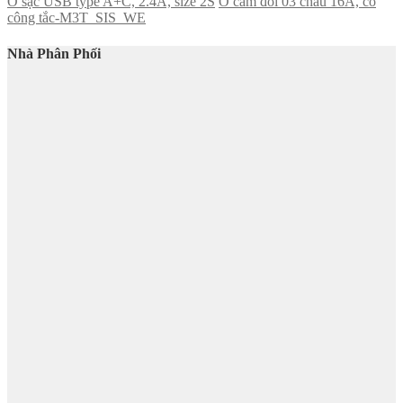
Ổ sạc USB type A+C, 2.4A, size 2S
Ổ cắm đôi 03 chấu 16A, có
công tắc-M3T_SIS_WE
Nhà Phân Phối