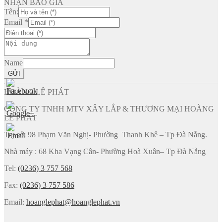
NHẬN BÁO GIÁ
Tên:
Email
*
Name
GỬI
HOÀNG LÊ PHÁT
CÔNG TY TNHH MTV XÂY LẮP & THƯƠNG MẠI HOÀNG
LÊ PHÁT
Trụ sở: 98 Phạm Văn Nghị- Phường Thanh Khê – Tp Đà Nẵng.
Nhà máy : 68 Kha Vạng Cân- Phường Hoà Xuân– Tp Đà Nẵng
Tel:
(0236) 3 757 568
Fax:
(0236) 3 757 586
Email:
hoanglephat@hoanglephat.vn