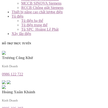
MCCB SINOVA Siemens
RCCB Chống giật Siemens
Thiết bị nâng cao chất lượng điện
Tủ điện
Tủ điện hạ thế
Tủ điện trung thế
Tủ SPC_Hoàng Lê Phát
Xây lắp điện
HỖ TRỢ TRỰC TUYẾN
Trương Công Khứ
Kinh Doanh
0986 122 722
Hoàng Xuân Khánh
Kinh Doanh