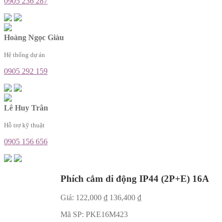
0905 236 287
Hoàng Ngọc Giàu
Hệ thống dự án
0905 292 159
Lê Huy Trân
Hỗ trợ kỹ thuật
0905 156 656
Phích cắm di động IP44 (2P+E) 16A
Giá:
122,000
₫
136,400
₫
Mã SP:
PKE16M423