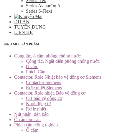
Series Neo
Series AvatarOn A
Series S-Flexi
DỰ ÁN
TUYỂN DỤNG
LIÊN HỆ
DANH MỤC SẢN PHẨM
Công tắc, ổ cắm phòng chống nước
Công tắc, Ngắt điện phòng chống nước
Ổ cắm
Phích Cắm
Contactor, Rơle Nhiệt bảo vệ động cơ Siemens
Contactor Siemens
Rơle nhiệt Siemens
Contactor, Rơle nhiệt, Bảo vệ động cơ
CB bảo vệ động cơ
Khởi động từ
Rơ le nhiệt
Nút nhấn, đèn báo
Ổ cắm âm sàn
Phích cắm công nghiệp
Ổ cắm