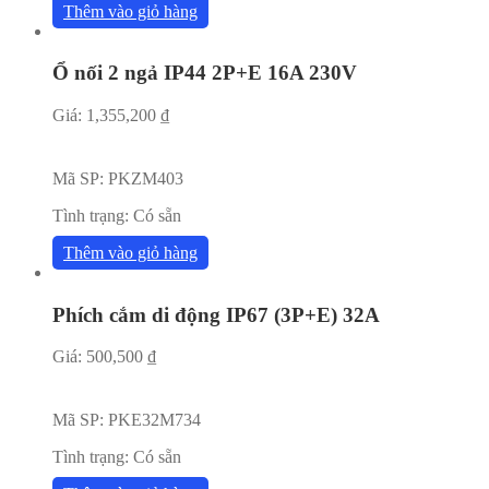
Thêm vào giỏ hàng
Ổ nối 2 ngả IP44 2P+E 16A 230V
Giá:
1,355,200
₫
Mã SP:
PKZM403
Tình trạng:
Có sẵn
Thêm vào giỏ hàng
Phích cắm di động IP67 (3P+E) 32A
Giá:
500,500
₫
Mã SP:
PKE32M734
Tình trạng:
Có sẵn