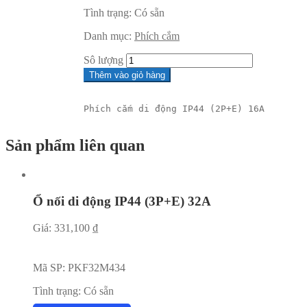
Tình trạng:
Có sẵn
Danh mục:
Phích cắm
Sô lượng
Thêm vào giỏ hàng
Phích cắm di động IP44 (2P+E) 16A
Sản phẩm liên quan
Ổ nối di động IP44 (3P+E) 32A
Giá:
331,100
₫
Mã SP:
PKF32M434
Tình trạng:
Có sẵn