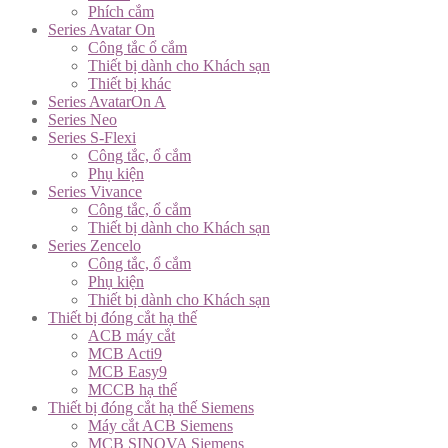
Phích cắm
Series Avatar On
Công tắc ổ cắm
Thiết bị dành cho Khách sạn
Thiết bị khác
Series AvatarOn A
Series Neo
Series S-Flexi
Công tắc, ổ cắm
Phụ kiện
Series Vivance
Công tắc, ổ cắm
Thiết bị dành cho Khách sạn
Series Zencelo
Công tắc, ổ cắm
Phụ kiện
Thiết bị dành cho Khách sạn
Thiết bị đóng cắt hạ thế
ACB máy cắt
MCB Acti9
MCB Easy9
MCCB hạ thế
Thiết bị đóng cắt hạ thế Siemens
Máy cắt ACB Siemens
MCB SINOVA Siemens