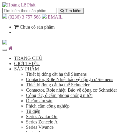
Tìm kiếm
(0236) 3 757 568
EMAIL
Chưa có sản phẩm
TRANG CHỦ
GIỚI THIỆU
SẢN PHẨM
Thiết bị đóng cắt hạ thế Siemens
Contactor, Rơle Nhiệt bảo vệ động cơ Siemens
Thiết bị đóng cắt hạ thế Schneider
Contactor, Rơle nhiệt, Bảo vệ động cơ Schneider
Công tắc, ổ cắm phòng chống nước
Ổ cắm âm sàn
Phích cắm công nghiệp
Tủ điện
Series Avatar On
Series Zencelo A
Series Vivance