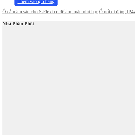
Thêm vào giỏ hàng
Ổ cắm âm sàn cho S-Flexi có đế âm, màu nhũ bạc
Ổ nối di động IP
Nhà Phân Phối