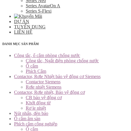
Series Neo
Series AvatarOn A
Series S-Flexi
DỰ ÁN
TUYỂN DỤNG
LIÊN HỆ
DANH MỤC SẢN PHẨM
Công tắc, ổ cắm phòng chống nước
Công tắc, Ngắt điện phòng chống nước
Ổ cắm
Phích Cắm
Contactor, Rơle Nhiệt bảo vệ động cơ Siemens
Contactor Siemens
Rơle nhiệt Siemens
Contactor, Rơle nhiệt, Bảo vệ động cơ
CB bảo vệ động cơ
Khởi động từ
Rơ le nhiệt
Nút nhấn, đèn báo
Ổ cắm âm sàn
Phích cắm công nghiệp
Ổ cắm