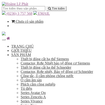
Tìm kiếm
(0236) 3 757 568
EMAIL
Chưa có sản phẩm
TRANG CHỦ
GIỚI THIỆU
SẢN PHẨM
Thiết bị đóng cắt hạ thế Siemens
Contactor, Rơle Nhiệt bảo vệ động cơ Siemens
Thiết bị đóng cắt hạ thế Schneider
Contactor, Rơle nhiệt, Bảo vệ động cơ Schneider
Công tắc, ổ cắm phòng chống nước
Ổ cắm âm sàn
Phích cắm công nghiệp
Tủ điện
Series Avatar On
Series Zencelo A
Series Vivance