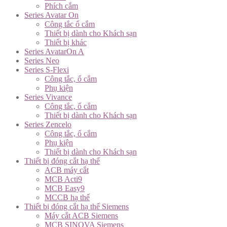
Phích cắm
Series Avatar On
Công tắc ổ cắm
Thiết bị dành cho Khách sạn
Thiết bị khác
Series AvatarOn A
Series Neo
Series S-Flexi
Công tắc, ổ cắm
Phụ kiện
Series Vivance
Công tắc, ổ cắm
Thiết bị dành cho Khách sạn
Series Zencelo
Công tắc, ổ cắm
Phụ kiện
Thiết bị dành cho Khách sạn
Thiết bị đóng cắt hạ thế
ACB máy cắt
MCB Acti9
MCB Easy9
MCCB hạ thế
Thiết bị đóng cắt hạ thế Siemens
Máy cắt ACB Siemens
MCB SINOVA Siemens