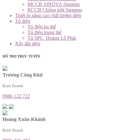
MCCB SINOVA Siemens
RCCB Chống giật Siemens
Thiết bị nâng cao chất lượng điện
Tủ điện
Tủ điện hạ thế
Tủ điện trung thế
Tủ SPC_Hoàng Lê Phát
Xây lắp điện
HỖ TRỢ TRỰC TUYẾN
Trương Công Khứ
Kinh Doanh
0986 122 722
Hoàng Xuân Khánh
Kinh Doanh