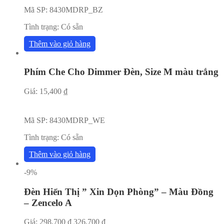
Mã SP:
8430MDRP_BZ
Tình trạng:
Có sẵn
Thêm vào giỏ hàng
Phím Che Cho Dimmer Đèn, Size M màu trắng
Giá:
15,400
₫
Mã SP:
8430MDRP_WE
Tình trạng:
Có sẵn
Thêm vào giỏ hàng
-9%
Đèn Hiển Thị ” Xin Dọn Phòng” – Màu Đồng
– Zencelo A
Giá:
298,700
₫
326,700
₫