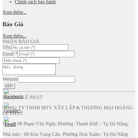
Chính sách bảo hành
Xem thêm...
Báo Giá
Xem thêm...
NHẬN BÁO GIÁ
Tên:
Email
*
Website
GỬI
HOÀNG LÊ PHÁT
CÔNG TY TNHH MTV XÂY LẮP & THƯƠNG MẠI HOÀNG
LÊ PHÁT
Trụ sở: 98 Phạm Văn Nghị- Phường Thanh Khê – Tp Đà Nẵng.
Nhà máy : 68 Kha Vạng Cân- Phường Hoà Xuân– Tp Đà Nẵng