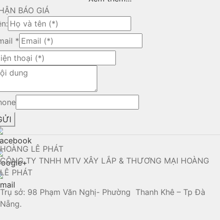
HẬN BÁO GIÁ
ên:
mail
*
hone
GỬI
HOÀNG LÊ PHÁT
CÔNG TY TNHH MTV XÂY LẮP & THƯƠNG MẠI HOÀNG
LÊ PHÁT
Trụ sở: 98 Phạm Văn Nghị- Phường Thanh Khê – Tp Đà
Nẵng.