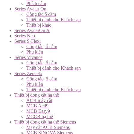
Phích cắm
Series Avatar On
Công tắc ổ cắm
Thiết bị dành cho Khách sạn
Thiết bị khác
Series AvatarOn A
Series Neo
Series S-Flexi
Công tắc, ổ cắm
Phụ kiện
Series Vivance
Công tắc, ổ cắm
Thiết bị dành cho Khách sạn
Series Zencelo
Công tắc, ổ cắm
Phụ kiện
Thiết bị dành cho Khách sạn
Thiết bị đóng cắt hạ thế
ACB máy cắt
MCB Acti9
MCB Easy9
MCCB hạ thế
Thiết bị đóng cắt hạ thế Siemens
Máy cắt ACB Siemens
MCB SINOVA Siemens