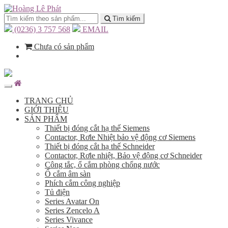
Tìm kiếm
(0236) 3 757 568
EMAIL
Chưa có sản phẩm
TRANG CHỦ
GIỚI THIỆU
SẢN PHẨM
Thiết bị đóng cắt hạ thế Siemens
Contactor, Rơle Nhiệt bảo vệ động cơ Siemens
Thiết bị đóng cắt hạ thế Schneider
Contactor, Rơle nhiệt, Bảo vệ động cơ Schneider
Công tắc, ổ cắm phòng chống nước
Ổ cắm âm sàn
Phích cắm công nghiệp
Tủ điện
Series Avatar On
Series Zencelo A
Series Vivance