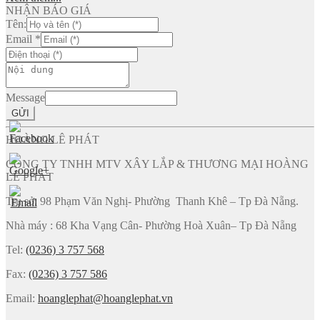
NHẬN BÁO GIÁ
Tên:
Email
*
Message
GỬI
HOÀNG LÊ PHÁT
CÔNG TY TNHH MTV XÂY LẮP & THƯƠNG MẠI HOÀNG
LÊ PHÁT
Trụ sở: 98 Phạm Văn Nghị- Phường Thanh Khê – Tp Đà Nẵng.
Nhà máy : 68 Kha Vạng Cân- Phường Hoà Xuân– Tp Đà Nẵng
Tel:
(0236) 3 757 568
Fax:
(0236) 3 757 586
Email:
hoanglephat@hoanglephat.vn