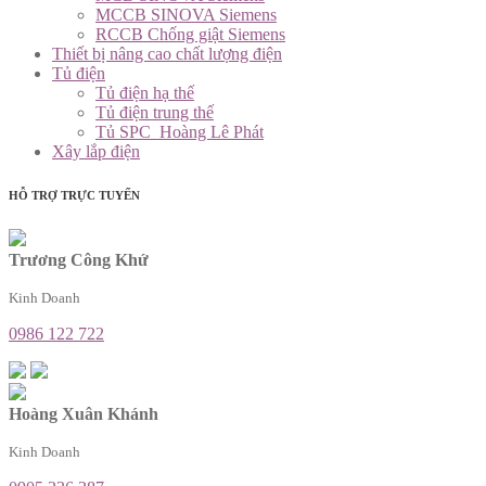
MCCB SINOVA Siemens
RCCB Chống giật Siemens
Thiết bị nâng cao chất lượng điện
Tủ điện
Tủ điện hạ thế
Tủ điện trung thế
Tủ SPC_Hoàng Lê Phát
Xây lắp điện
HỖ TRỢ TRỰC TUYẾN
Trương Công Khứ
Kinh Doanh
0986 122 722
Hoàng Xuân Khánh
Kinh Doanh