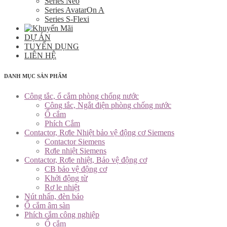
Series Neo
Series AvatarOn A
Series S-Flexi
DỰ ÁN
TUYỂN DỤNG
LIÊN HỆ
DANH MỤC SẢN PHẨM
Công tắc, ổ cắm phòng chống nước
Công tắc, Ngắt điện phòng chống nước
Ổ cắm
Phích Cắm
Contactor, Rơle Nhiệt bảo vệ động cơ Siemens
Contactor Siemens
Rơle nhiệt Siemens
Contactor, Rơle nhiệt, Bảo vệ động cơ
CB bảo vệ động cơ
Khởi động từ
Rơ le nhiệt
Nút nhấn, đèn báo
Ổ cắm âm sàn
Phích cắm công nghiệp
Ổ cắm