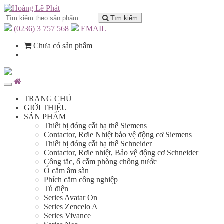
Tìm kiếm
(0236) 3 757 568
EMAIL
Chưa có sản phẩm
TRANG CHỦ
GIỚI THIỆU
SẢN PHẨM
Thiết bị đóng cắt hạ thế Siemens
Contactor, Rơle Nhiệt bảo vệ động cơ Siemens
Thiết bị đóng cắt hạ thế Schneider
Contactor, Rơle nhiệt, Bảo vệ động cơ Schneider
Công tắc, ổ cắm phòng chống nước
Ổ cắm âm sàn
Phích cắm công nghiệp
Tủ điện
Series Avatar On
Series Zencelo A
Series Vivance