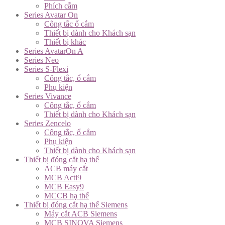
Phích cắm
Series Avatar On
Công tắc ổ cắm
Thiết bị dành cho Khách sạn
Thiết bị khác
Series AvatarOn A
Series Neo
Series S-Flexi
Công tắc, ổ cắm
Phụ kiện
Series Vivance
Công tắc, ổ cắm
Thiết bị dành cho Khách sạn
Series Zencelo
Công tắc, ổ cắm
Phụ kiện
Thiết bị dành cho Khách sạn
Thiết bị đóng cắt hạ thế
ACB máy cắt
MCB Acti9
MCB Easy9
MCCB hạ thế
Thiết bị đóng cắt hạ thế Siemens
Máy cắt ACB Siemens
MCB SINOVA Siemens