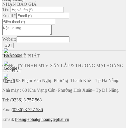
NHẬN BÁO GIÁ
Tên:
Email
*
Website
GỬI
HOÀNG LÊ PHÁT
CÔNG TY TNHH MTV XÂY LẮP & THƯƠNG MẠI HOÀNG
LÊ PHÁT
Trụ sở: 98 Phạm Văn Nghị- Phường Thanh Khê – Tp Đà Nẵng.
Nhà máy : 68 Kha Vạng Cân- Phường Hoà Xuân– Tp Đà Nẵng
Tel:
(0236) 3 757 568
Fax:
(0236) 3 757 586
Email:
hoanglephat@hoanglephat.vn