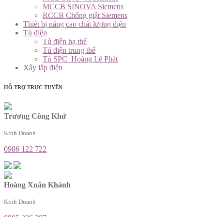
MCCB SINOVA Siemens
RCCB Chống giật Siemens
Thiết bị nâng cao chất lượng điện
Tủ điện
Tủ điện hạ thế
Tủ điện trung thế
Tủ SPC_Hoàng Lê Phát
Xây lắp điện
HỖ TRỢ TRỰC TUYẾN
Trương Công Khứ
Kinh Doanh
0986 122 722
Hoàng Xuân Khánh
Kinh Doanh