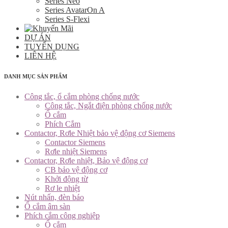
Series Neo
Series AvatarOn A
Series S-Flexi
DỰ ÁN
TUYỂN DỤNG
LIÊN HỆ
DANH MỤC SẢN PHẨM
Công tắc, ổ cắm phòng chống nước
Công tắc, Ngắt điện phòng chống nước
Ổ cắm
Phích Cắm
Contactor, Rơle Nhiệt bảo vệ động cơ Siemens
Contactor Siemens
Rơle nhiệt Siemens
Contactor, Rơle nhiệt, Bảo vệ động cơ
CB bảo vệ động cơ
Khởi động từ
Rơ le nhiệt
Nút nhấn, đèn báo
Ổ cắm âm sàn
Phích cắm công nghiệp
Ổ cắm