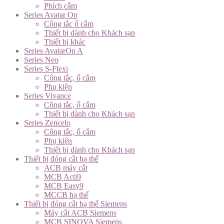
Phích cắm
Series Avatar On
Công tắc ổ cắm
Thiết bị dành cho Khách sạn
Thiết bị khác
Series AvatarOn A
Series Neo
Series S-Flexi
Công tắc, ổ cắm
Phụ kiện
Series Vivance
Công tắc, ổ cắm
Thiết bị dành cho Khách sạn
Series Zencelo
Công tắc, ổ cắm
Phụ kiện
Thiết bị dành cho Khách sạn
Thiết bị đóng cắt hạ thế
ACB máy cắt
MCB Acti9
MCB Easy9
MCCB hạ thế
Thiết bị đóng cắt hạ thế Siemens
Máy cắt ACB Siemens
MCB SINOVA Siemens