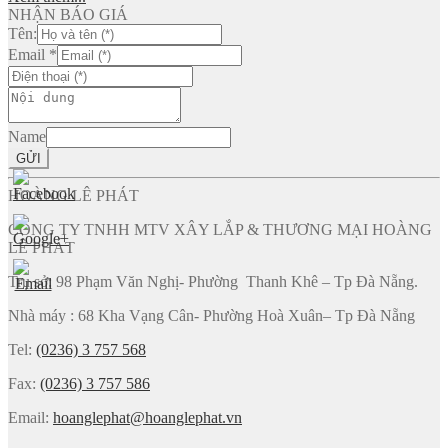
NHẬN BÁO GIÁ
Tên:
Email
*
Name
GỬI
HOÀNG LÊ PHÁT
CÔNG TY TNHH MTV XÂY LẮP & THƯƠNG MẠI HOÀNG
LÊ PHÁT
Trụ sở: 98 Phạm Văn Nghị- Phường Thanh Khê – Tp Đà Nẵng.
Nhà máy : 68 Kha Vạng Cân- Phường Hoà Xuân– Tp Đà Nẵng
Tel:
(0236) 3 757 568
Fax:
(0236) 3 757 586
Email:
hoanglephat@hoanglephat.vn