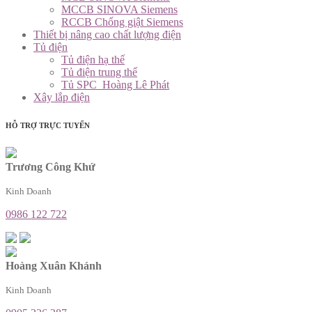
MCCB SINOVA Siemens
RCCB Chống giật Siemens
Thiết bị nâng cao chất lượng điện
Tủ điện
Tủ điện hạ thế
Tủ điện trung thế
Tủ SPC_Hoàng Lê Phát
Xây lắp điện
HỖ TRỢ TRỰC TUYẾN
Trương Công Khứ
Kinh Doanh
0986 122 722
Hoàng Xuân Khánh
Kinh Doanh