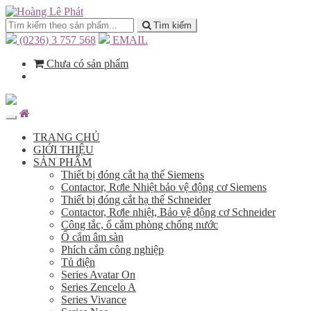
Tìm kiếm
(0236) 3 757 568
EMAIL
Chưa có sản phẩm
TRANG CHỦ
GIỚI THIỆU
SẢN PHẨM
Thiết bị đóng cắt hạ thế Siemens
Contactor, Rơle Nhiệt bảo vệ động cơ Siemens
Thiết bị đóng cắt hạ thế Schneider
Contactor, Rơle nhiệt, Bảo vệ động cơ Schneider
Công tắc, ổ cắm phòng chống nước
Ổ cắm âm sàn
Phích cắm công nghiệp
Tủ điện
Series Avatar On
Series Zencelo A
Series Vivance