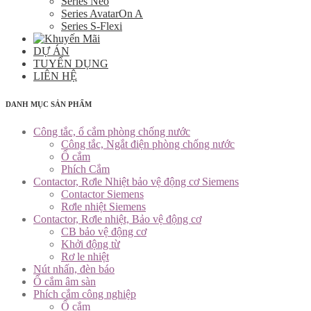
Series Neo
Series AvatarOn A
Series S-Flexi
DỰ ÁN
TUYỂN DỤNG
LIÊN HỆ
DANH MỤC SẢN PHẨM
Công tắc, ổ cắm phòng chống nước
Công tắc, Ngắt điện phòng chống nước
Ổ cắm
Phích Cắm
Contactor, Rơle Nhiệt bảo vệ động cơ Siemens
Contactor Siemens
Rơle nhiệt Siemens
Contactor, Rơle nhiệt, Bảo vệ động cơ
CB bảo vệ động cơ
Khởi động từ
Rơ le nhiệt
Nút nhấn, đèn báo
Ổ cắm âm sàn
Phích cắm công nghiệp
Ổ cắm