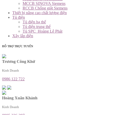
MCCB SINOVA Siemens
RCCB Chống giật Siemens
Thiết bị nâng cao chất lượng điện
Tủ điện
Tủ điện hạ thế
Tủ điện trung thế
Tủ SPC_Hoàng Lê Phát
Xây lắp điện
HỖ TRỢ TRỰC TUYẾN
Trương Công Khứ
Kinh Doanh
0986 122 722
Hoàng Xuân Khánh
Kinh Doanh