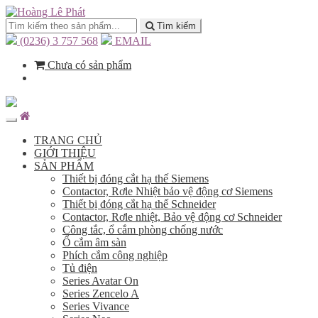
Tìm kiếm
(0236) 3 757 568
EMAIL
Chưa có sản phẩm
TRANG CHỦ
GIỚI THIỆU
SẢN PHẨM
Thiết bị đóng cắt hạ thế Siemens
Contactor, Rơle Nhiệt bảo vệ động cơ Siemens
Thiết bị đóng cắt hạ thế Schneider
Contactor, Rơle nhiệt, Bảo vệ động cơ Schneider
Công tắc, ổ cắm phòng chống nước
Ổ cắm âm sàn
Phích cắm công nghiệp
Tủ điện
Series Avatar On
Series Zencelo A
Series Vivance