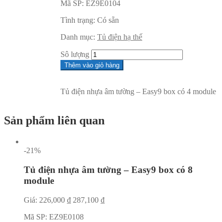
Mã SP:
EZ9E0104
Tình trạng:
Có sẵn
Danh mục:
Tủ điện hạ thế
Sô lượng
Thêm vào giỏ hàng
Tủ điện nhựa âm tường – Easy9 box có 4 module
Sản phẩm liên quan
-21%
Tủ điện nhựa âm tường – Easy9 box có 8
module
Giá:
226,000
₫
287,100
₫
Mã SP:
EZ9E0108