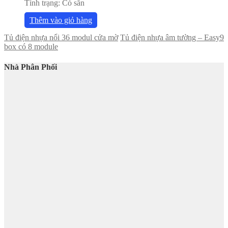
Tình trạng:
Có sẵn
Thêm vào giỏ hàng
Tủ điện nhựa nổi 36 modul cửa mờ
Tủ điện nhựa âm tường – Easy9
box có 8 module
Nhà Phân Phối