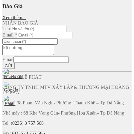
Báo Giá
Xem thêm...
NHẬN BÁO GIÁ
Tên:
Email
*
Email
GỬI
HOÀNG LÊ PHÁT
CÔNG TY TNHH MTV XÂY LẮP & THƯƠNG MẠI HOÀNG
LÊ PHÁT
Trụ sở: 98 Phạm Văn Nghị- Phường Thanh Khê – Tp Đà Nẵng.
Nhà máy : 68 Kha Vạng Cân- Phường Hoà Xuân– Tp Đà Nẵng
Tel:
(0236) 3 757 568
Fax:
(0236) 3 757 586