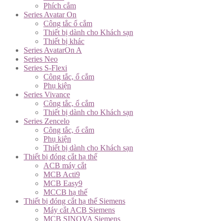
Phích cắm
Series Avatar On
Công tắc ổ cắm
Thiết bị dành cho Khách sạn
Thiết bị khác
Series AvatarOn A
Series Neo
Series S-Flexi
Công tắc, ổ cắm
Phụ kiện
Series Vivance
Công tắc, ổ cắm
Thiết bị dành cho Khách sạn
Series Zencelo
Công tắc, ổ cắm
Phụ kiện
Thiết bị dành cho Khách sạn
Thiết bị đóng cắt hạ thế
ACB máy cắt
MCB Acti9
MCB Easy9
MCCB hạ thế
Thiết bị đóng cắt hạ thế Siemens
Máy cắt ACB Siemens
MCB SINOVA Siemens