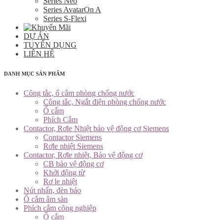
Series Neo
Series AvatarOn A
Series S-Flexi
DỰ ÁN
TUYỂN DỤNG
LIÊN HỆ
DANH MỤC SẢN PHẨM
Công tắc, ổ cắm phòng chống nước
Công tắc, Ngắt điện phòng chống nước
Ổ cắm
Phích Cắm
Contactor, Rơle Nhiệt bảo vệ động cơ Siemens
Contactor Siemens
Rơle nhiệt Siemens
Contactor, Rơle nhiệt, Bảo vệ động cơ
CB bảo vệ động cơ
Khởi động từ
Rơ le nhiệt
Nút nhấn, đèn báo
Ổ cắm âm sàn
Phích cắm công nghiệp
Ổ cắm