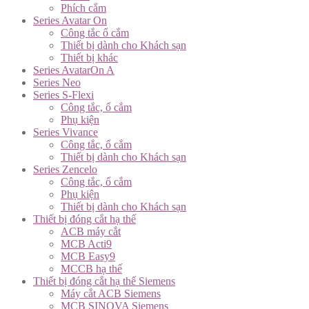
Phích cắm
Series Avatar On
Công tắc ổ cắm
Thiết bị dành cho Khách sạn
Thiết bị khác
Series AvatarOn A
Series Neo
Series S-Flexi
Công tắc, ổ cắm
Phụ kiện
Series Vivance
Công tắc, ổ cắm
Thiết bị dành cho Khách sạn
Series Zencelo
Công tắc, ổ cắm
Phụ kiện
Thiết bị dành cho Khách sạn
Thiết bị đóng cắt hạ thế
ACB máy cắt
MCB Acti9
MCB Easy9
MCCB hạ thế
Thiết bị đóng cắt hạ thế Siemens
Máy cắt ACB Siemens
MCB SINOVA Siemens