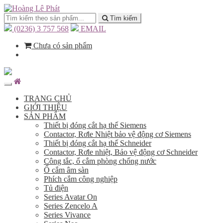
Tìm kiếm
(0236) 3 757 568
EMAIL
Chưa có sản phẩm
TRANG CHỦ
GIỚI THIỆU
SẢN PHẨM
Thiết bị đóng cắt hạ thế Siemens
Contactor, Rơle Nhiệt bảo vệ động cơ Siemens
Thiết bị đóng cắt hạ thế Schneider
Contactor, Rơle nhiệt, Bảo vệ động cơ Schneider
Công tắc, ổ cắm phòng chống nước
Ổ cắm âm sàn
Phích cắm công nghiệp
Tủ điện
Series Avatar On
Series Zencelo A
Series Vivance