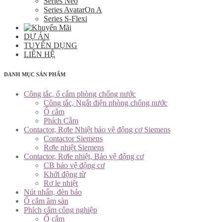
Series Neo
Series AvatarOn A
Series S-Flexi
DỰ ÁN
TUYỂN DỤNG
LIÊN HỆ
DANH MỤC SẢN PHẨM
Công tắc, ổ cắm phòng chống nước
Công tắc, Ngắt điện phòng chống nước
Ổ cắm
Phích Cắm
Contactor, Rơle Nhiệt bảo vệ động cơ Siemens
Contactor Siemens
Rơle nhiệt Siemens
Contactor, Rơle nhiệt, Bảo vệ động cơ
CB bảo vệ động cơ
Khởi động từ
Rơ le nhiệt
Nút nhấn, đèn báo
Ổ cắm âm sàn
Phích cắm công nghiệp
Ổ cắm