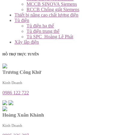
MCCB SINOVA Siemens
RCCB Chống giật Siemens
Thiết bị nâng cao chất lượng điện
Tủ điện
Tủ điện hạ thế
Tủ điện trung thế
Tủ SPC_Hoàng Lê Phát
Xây lắp điện
HỖ TRỢ TRỰC TUYẾN
Trương Công Khứ
Kinh Doanh
0986 122 722
Hoàng Xuân Khánh
Kinh Doanh