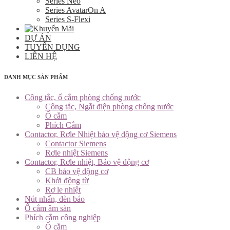
Series Neo
Series AvatarOn A
Series S-Flexi
DỰ ÁN
TUYỂN DỤNG
LIÊN HỆ
DANH MỤC SẢN PHẨM
Công tắc, ổ cắm phòng chống nước
Công tắc, Ngắt điện phòng chống nước
Ổ cắm
Phích Cắm
Contactor, Rơle Nhiệt bảo vệ động cơ Siemens
Contactor Siemens
Rơle nhiệt Siemens
Contactor, Rơle nhiệt, Bảo vệ động cơ
CB bảo vệ động cơ
Khởi động từ
Rơ le nhiệt
Nút nhấn, đèn báo
Ổ cắm âm sàn
Phích cắm công nghiệp
Ổ cắm