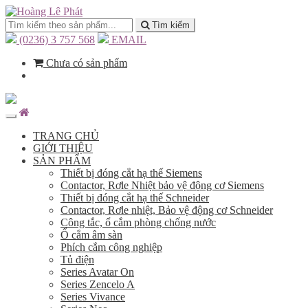
Tìm kiếm
(0236) 3 757 568
EMAIL
Chưa có sản phẩm
TRANG CHỦ
GIỚI THIỆU
SẢN PHẨM
Thiết bị đóng cắt hạ thế Siemens
Contactor, Rơle Nhiệt bảo vệ động cơ Siemens
Thiết bị đóng cắt hạ thế Schneider
Contactor, Rơle nhiệt, Bảo vệ động cơ Schneider
Công tắc, ổ cắm phòng chống nước
Ổ cắm âm sàn
Phích cắm công nghiệp
Tủ điện
Series Avatar On
Series Zencelo A
Series Vivance