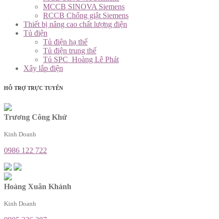
MCCB SINOVA Siemens
RCCB Chống giật Siemens
Thiết bị nâng cao chất lượng điện
Tủ điện
Tủ điện hạ thế
Tủ điện trung thế
Tủ SPC_Hoàng Lê Phát
Xây lắp điện
HỖ TRỢ TRỰC TUYẾN
Trương Công Khứ
Kinh Doanh
0986 122 722
Hoàng Xuân Khánh
Kinh Doanh