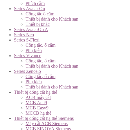
Phích cắm
Series Avatar On
Công tắc ổ cắm
Thiết bị dành cho Khách sạn
Thiết bị khác
Series AvatarOn A
Series Neo
Series S-Flexi
Công tắc, ổ cắm
Phụ kiện
Series Vivance
Công tắc, ổ cắm
Thiết bị dành cho Khách sạn
Series Zencelo
Công tắc, ổ cắm
Phụ kiện
Thiết bị dành cho Khách sạn
Thiết bị đóng cắt hạ thế
ACB máy cắt
MCB Acti9
MCB Easy9
MCCB hạ thế
Thiết bị đóng cắt hạ thế Siemens
Máy cắt ACB Siemens
MCB SINOVA Siemens