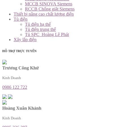
MCCB SINOVA Siemens
RCCB Chống giật Siemens
Thiết bị nâng cao chất lượng điện
Tủ điện
Tủ điện hạ thế
Tủ điện trung thế
Tủ SPC_Hoàng Lê Phát
Xây lắp điện
HỖ TRỢ TRỰC TUYẾN
Trương Công Khứ
Kinh Doanh
0986 122 722
Hoàng Xuân Khánh
Kinh Doanh