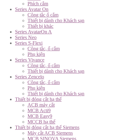
Phích cắm
Series Avatar On
Công tắc ổ cắm
Thiết bị dành cho Khách sạn
Thiết bị khác
Series AvatarOn A
Series Neo
Series S-Flexi
Công tắc, ổ cắm
Phụ kiện
Series Vivance
Công tắc, ổ cắm
Thiết bị dành cho Khách sạn
Series Zencelo
Công tắc, ổ cắm
Phụ kiện
Thiết bị dành cho Khách sạn
Thiết bị đóng cắt hạ thế
ACB máy cắt
MCB Acti9
MCB Easy9
MCCB hạ thế
Thiết bị đóng cắt hạ thế Siemens
Máy cắt ACB Siemens
MCB SINOVA Siemens