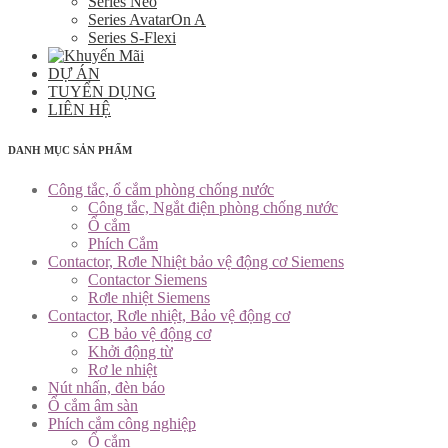
Series Neo
Series AvatarOn A
Series S-Flexi
DỰ ÁN
TUYỂN DỤNG
LIÊN HỆ
DANH MỤC SẢN PHẨM
Công tắc, ổ cắm phòng chống nước
Công tắc, Ngắt điện phòng chống nước
Ổ cắm
Phích Cắm
Contactor, Rơle Nhiệt bảo vệ động cơ Siemens
Contactor Siemens
Rơle nhiệt Siemens
Contactor, Rơle nhiệt, Bảo vệ động cơ
CB bảo vệ động cơ
Khởi động từ
Rơ le nhiệt
Nút nhấn, đèn báo
Ổ cắm âm sàn
Phích cắm công nghiệp
Ổ cắm