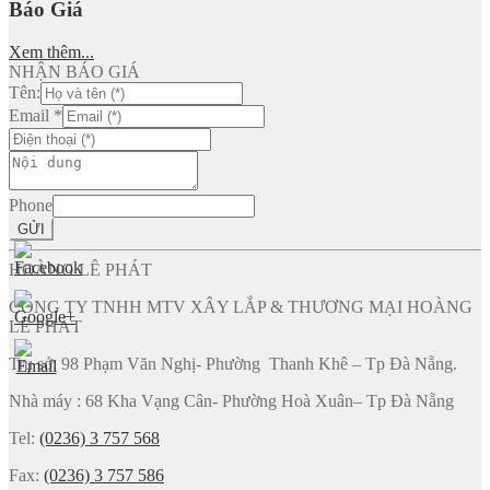
Báo Giá
Xem thêm...
NHẬN BÁO GIÁ
Tên:
Email
*
Phone
GỬI
HOÀNG LÊ PHÁT
CÔNG TY TNHH MTV XÂY LẮP & THƯƠNG MẠI HOÀNG
LÊ PHÁT
Trụ sở: 98 Phạm Văn Nghị- Phường Thanh Khê – Tp Đà Nẵng.
Nhà máy : 68 Kha Vạng Cân- Phường Hoà Xuân– Tp Đà Nẵng
Tel:
(0236) 3 757 568
Fax:
(0236) 3 757 586