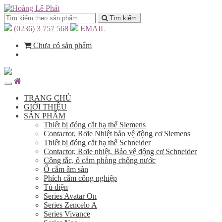
Tìm kiếm
(0236) 3 757 568
EMAIL
Chưa có sản phẩm
TRANG CHỦ
GIỚI THIỆU
SẢN PHẨM
Thiết bị đóng cắt hạ thế Siemens
Contactor, Rơle Nhiệt bảo vệ động cơ Siemens
Thiết bị đóng cắt hạ thế Schneider
Contactor, Rơle nhiệt, Bảo vệ động cơ Schneider
Công tắc, ổ cắm phòng chống nước
Ổ cắm âm sàn
Phích cắm công nghiệp
Tủ điện
Series Avatar On
Series Zencelo A
Series Vivance